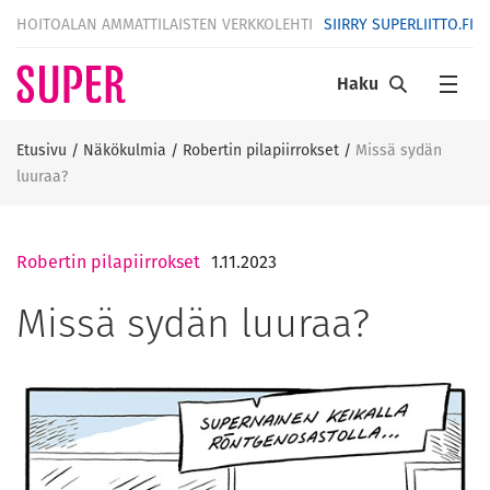
HOITOALAN AMMATTILAISTEN VERKKOLEHTI
SIIRRY SUPERLIITTO.FI
Haku
Etusivu
/
Näkökulmia
/
Robertin pilapiirrokset
/
Missä sydän
luuraa?
Robertin pilapiirrokset
1.11.2023
Missä sydän luuraa?