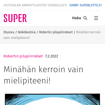
HOITOALAN AMMATTILAISTEN VERKKOLEHTI
SIIRRY SUPERLIITTO.FI
Haku
Etusivu
/
Näkökulmia
/
Robertin pilapiirrokset
/
Minähän kerroin
vain mielipiteeni!
Robertin pilapiirrokset
7.2.2022
Minähän kerroin vain
mielipiteeni!