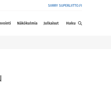
SIIRRY SUPERLIITTO.FI
Haku
nvointi
Näkökulmia
Julkaisut
u