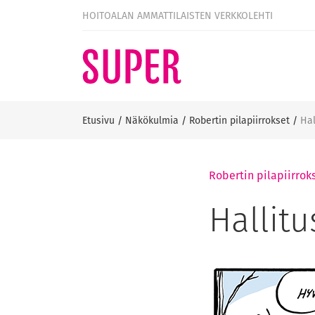
HOITOALAN AMMATTILAISTEN VERKKOLEHTI
Etusivu
/
Näkökulmia
/
Robertin pilapiirrokset
/
Hal
Robertin pilapiirrok
Hallit