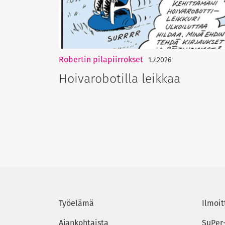
Robertin pilapiirrokset
1.7.2026
Hoivarobotilla leikkaa
Työelämä
Ilmoit
Ajankohtaista
SuPer