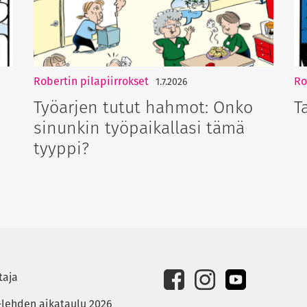
Robertin pilapiirrokset
Ro
1.7.2026
Työarjen tutut hahmot: Onko
T
sinunkin työpaikallasi tämä
tyyppi?
taja
-lehden aikataulu 2026