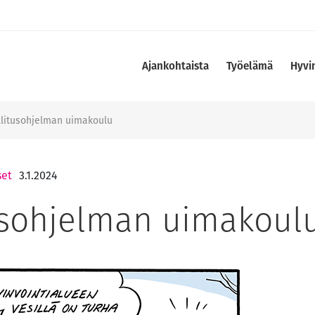
Ajankohtaista
Työelämä
Hyvi
litusohjelman uimakoulu
set
3.1.2024
usohjelman uimakoul