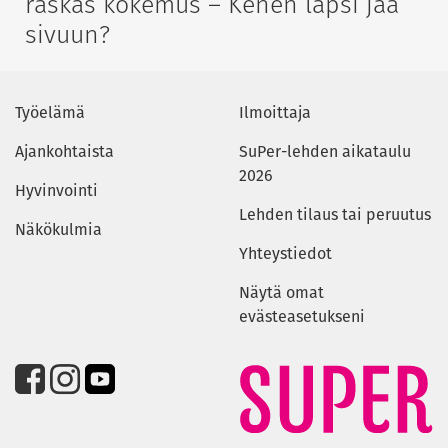
raskas kokemus – Kenen lapsi jää
sivuun?
Työelämä
Ilmoittaja
Ajankohtaista
SuPer-lehden aikataulu
2026
Hyvinvointi
Lehden tilaus tai peruutus
Näkökulmia
Yhteystiedot
Näytä omat
evästeasetukseni