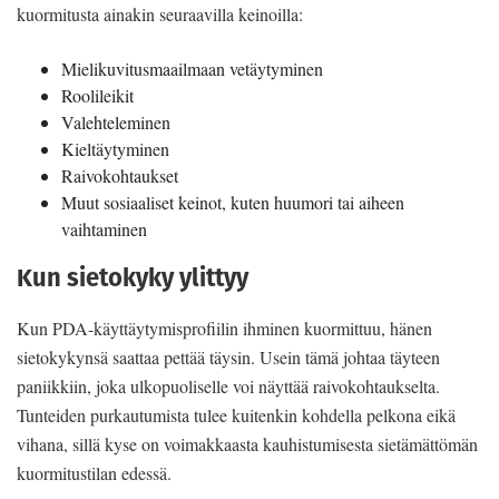
kuormitusta ainakin seuraavilla keinoilla:
Mielikuvitusmaailmaan vetäytyminen
Roolileikit
Valehteleminen
Kieltäytyminen
Raivokohtaukset
Muut sosiaaliset keinot, kuten huumori tai aiheen
vaihtaminen
Kun sietokyky ylittyy
Kun PDA-käyttäytymisprofiilin ihminen kuormittuu, hänen
sietokykynsä saattaa pettää täysin. Usein tämä johtaa täyteen
paniikkiin, joka ulkopuoliselle voi näyttää raivokohtaukselta.
Tunteiden purkautumista tulee kuitenkin kohdella pelkona eikä
vihana, sillä kyse on voimakkaasta kauhistumisesta sietämättömän
kuormitustilan edessä.