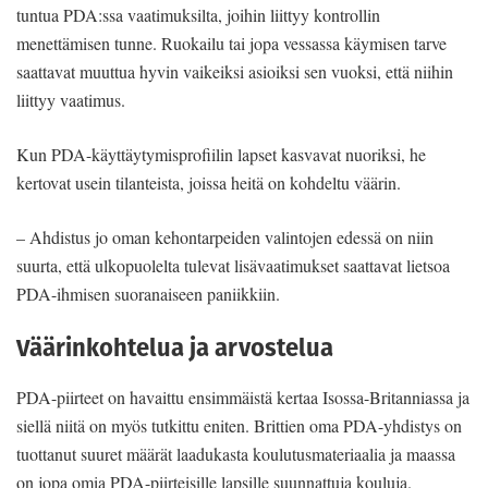
tuntua PDA:ssa vaatimuksilta, joihin liittyy kontrollin
menettämisen tunne. Ruokailu tai jopa vessassa käymisen tarve
saattavat muuttua hyvin vaikeiksi asioiksi sen vuoksi, että niihin
liittyy vaatimus.
Kun PDA-käyttäytymisprofiilin lapset kasvavat nuoriksi, he
kertovat usein tilanteista, joissa heitä on kohdeltu väärin.
– Ahdistus jo oman kehontarpeiden valintojen edessä on niin
suurta, että ulkopuolelta tulevat lisävaatimukset saattavat lietsoa
PDA-ihmisen suoranaiseen paniikkiin.
Väärinkohtelua ja arvostelua
PDA-piirteet on havaittu ensimmäistä kertaa Isossa-Britanniassa ja
siellä niitä on myös tutkittu eniten. Brittien oma PDA-yhdistys on
tuottanut suuret määrät laadukasta koulutusmateriaalia ja maassa
on jopa omia PDA-piirteisille lapsille suunnattuja kouluja.