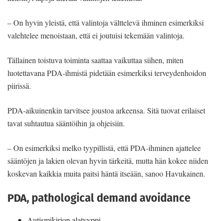
– On hyvin yleistä, että valintoja välttelevä ihminen esimerkiksi
valehtelee menoistaan, että ei joutuisi tekemään valintoja.
Tällainen toistuva toiminta saattaa vaikuttaa siihen, miten
luotettavana PDA-ihmistä pidetään esimerkiksi terveydenhoidon
piirissä.
PDA-aikuinenkin tarvitsee joustoa arkeensa. Sitä tuovat erilaiset
tavat suhtautua sääntöihin ja ohjeisiin.
– On esimerkiksi melko tyypillistä, että PDA-ihminen ajattelee
sääntöjen ja lakien olevan hyvin tärkeitä, mutta hän kokee niiden
koskevan kaikkia muita paitsi häntä itseään, sanoo Havukainen.
PDA, pathological demand avoidance
Autismikirjon alatyyppi