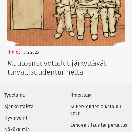
Ilmiöt
5.12.2025
Muutosneuvottelut järkyttävät
turvallisuudentunnetta
Työelämä
Ilmoittaja
Ajankohtaista
SuPer-lehden aikataulu
2026
Hyvinvointi
Lehden tilaus tai peruutus
Näkökulmia