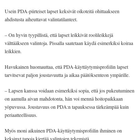
Usein PDA-piirteiset lapset keksivät oikoteitä ohittaakseen
ahdistusta aiheuttavat valintatilanteet.
– On hyvin tyypillistä, että lapset leikkivät roolileikkejä
välttääkseen valintoja. Pissalla saatetaan käydä esimerkiksi koiraa
leikkien.
Havukainen huomauttaa, että PDA-käyttäytymisprofiilin lapset
tarvitsevat paljon joustavuutta ja aikaa päätöksenteon ympärille.
– Lapsen kanssa voidaan esimerkiksi sopia, että jos pukeutuminen
on aamulla aivan mahdotonta, hän voi mennä hoitopaikkaan
yöpuvussa. Joustavuus on PDA:n tapauksessa tärkeämpää kuin
periaatteellisuus.
Myös moni aikuinen PDA-käyttäytymisprofiilin ihminen on
keksinyt tapoja kiertää valintojen tekemistä.