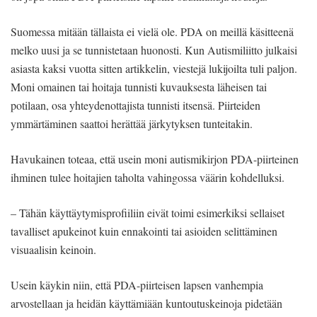
Suomessa mitään tällaista ei vielä ole. PDA on meillä käsitteenä
melko uusi ja se tunnistetaan huonosti. Kun Autismiliitto julkaisi
asiasta kaksi vuotta sitten artikkelin, viestejä lukijoilta tuli paljon.
Moni omainen tai hoitaja tunnisti kuvauksesta läheisen tai
potilaan, osa yhteydenottajista tunnisti itsensä. Piirteiden
ymmärtäminen saattoi herättää järkytyksen tunteitakin.
Havukainen toteaa, että usein moni autismikirjon PDA-piirteinen
ihminen tulee hoitajien taholta vahingossa väärin kohdelluksi.
– Tähän käyttäytymisprofiiliin eivät toimi esimerkiksi sellaiset
tavalliset apukeinot kuin ennakointi tai asioiden selittäminen
visuaalisin keinoin.
Usein käykin niin, että PDA-piirteisen lapsen vanhempia
arvostellaan ja heidän käyttämiään kuntoutuskeinoja pidetään