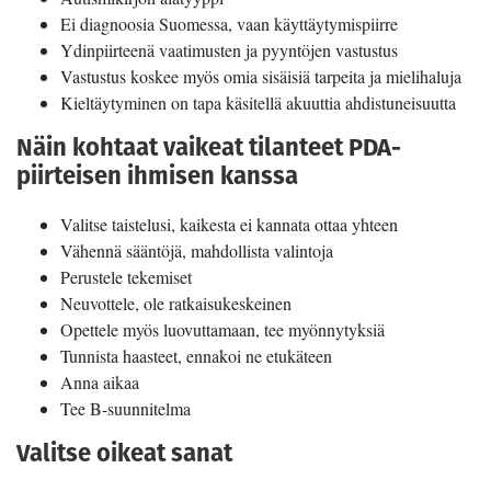
Ei diagnoosia Suomessa, vaan käyttäytymispiirre
Ydinpiirteenä vaatimusten ja pyyntöjen vastustus
Vastustus koskee myös omia sisäisiä tarpeita ja mielihaluja
Kieltäytyminen on tapa käsitellä akuuttia ahdistuneisuutta
Näin kohtaat vaikeat tilanteet PDA-
piirteisen ihmisen kanssa
Valitse taistelusi, kaikesta ei kannata ottaa yhteen
Vähennä sääntöjä, mahdollista valintoja
Perustele tekemiset
Neuvottele, ole ratkaisukeskeinen
Opettele myös luovuttamaan, tee myönnytyksiä
Tunnista haasteet, ennakoi ne etukäteen
Anna aikaa
Tee B-suunnitelma
Valitse oikeat sanat