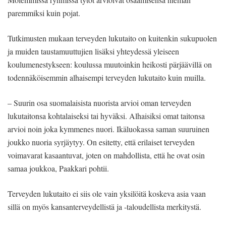
paremmiksi kuin pojat.
Tutkimusten mukaan terveyden lukutaito on kuitenkin sukupuolen
ja muiden taustamuuttujien lisäksi yhteydessä yleiseen
koulumenestykseen: koulussa muutoinkin heikosti pärjäävillä on
todennäköisemmin alhaisempi terveyden lukutaito kuin muilla.
– Suurin osa suomalaisista nuorista arvioi oman terveyden
lukutaitonsa kohtalaiseksi tai hyväksi. Alhaisiksi omat taitonsa
arvioi noin joka kymmenes nuori. Ikäluokassa saman suuruinen
joukko nuoria syrjäytyy. On esitetty, että erilaiset terveyden
voimavarat kasaantuvat, joten on mahdollista, että he ovat osin
samaa joukkoa, Paakkari pohtii.
Terveyden lukutaito ei siis ole vain yksilöitä koskeva asia vaan
sillä on myös kansanterveydellistä ja -taloudellista merkitystä.