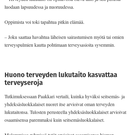
luodaan lapsuudessa ja nuoruudessa.
Oppimista voi toki tapahtua pitkin elämää.
– Joku saattaa havahtua läheisen sairastumisen myötä tai omien
terveyspulmien kautta pohtimaan terveysasioita syvemmin.
Huono terveyden lukutaito kasvattaa
terveyseroja
Tutkimuksessaan Paakkari vertaili, kuinka hyväksi seitsemäs- ja
yhdeksäsluokkalaiset nuoret itse arvioivat oman terveyden
lukutaitonsa. Tulosten perusteella yhdeksäsluokkalaiset arvioivat
osaamisensa paremmaksi kuin seitsemäsluokkalaiset.
Molemmissa ryhmissä tytöt arvioivat osaamisensa hieman