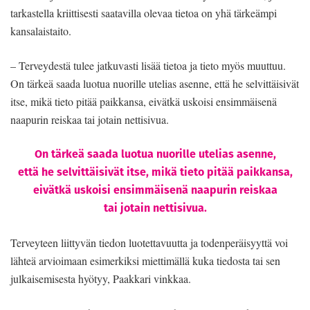
tarkastella kriittisesti saatavilla olevaa tietoa on yhä tärkeämpi
kansalaistaito.
– Terveydestä tulee jatkuvasti lisää tietoa ja tieto myös muuttuu.
On tärkeä saada luotua nuorille utelias asenne, että he selvittäisivät
itse, mikä tieto pitää paikkansa, eivätkä uskoisi ensimmäisenä
naapurin reiskaa tai jotain nettisivua.
On tärkeä saada luotua nuorille utelias asenne,
että he selvittäisivät itse, mikä tieto pitää paikkansa,
eivätkä uskoisi ensimmäisenä naapurin reiskaa
tai jotain nettisivua.
Terveyteen liittyvän tiedon luotettavuutta ja todenperäisyyttä voi
lähteä arvioimaan esimerkiksi miettimällä kuka tiedosta tai sen
julkaisemisesta hyötyy, Paakkari vinkkaa.