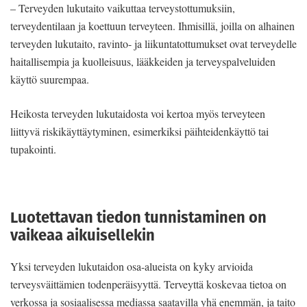
– Terveyden lukutaito vaikuttaa terveystottumuksiin,
terveydentilaan ja koettuun terveyteen. Ihmisillä, joilla on alhainen
terveyden lukutaito, ravinto- ja liikuntatottumukset ovat terveydelle
haitallisempia ja kuolleisuus, lääkkeiden ja terveyspalveluiden
käyttö suurempaa.
Heikosta terveyden lukutaidosta voi kertoa myös terveyteen
liittyvä riskikäyttäytyminen, esimerkiksi päihteidenkäyttö tai
tupakointi.
Luotettavan tiedon tunnistaminen on
vaikeaa aikuisellekin
Yksi terveyden lukutaidon osa-alueista on kyky arvioida
terveysväittämien todenperäisyyttä. Terveyttä koskevaa tietoa on
verkossa ja sosiaalisessa mediassa saatavilla yhä enemmän, ja taito