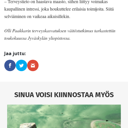
– Terveystieto on haastava maasto, siihen liittyy voimakas
kaupallinen intressi, joka houkuttelee erilaisia toimijoita. Siitä
selviäminen on vaikeaa aikuisillekin.
Olli Paakkarin terveyskasvatuksen väitöstutkimus tarkastettiin
toukokuussa Jyväskylän yliopistossa.
SINUA VOISI KIINNOSTAA MYÖS