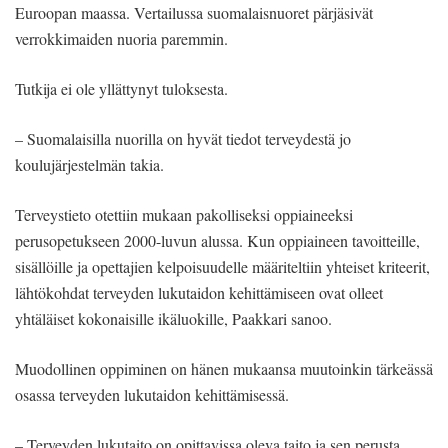
Euroopan maassa. Vertailussa suomalaisnuoret pärjäsivät
verrokkimaiden nuoria paremmin.
Tutkija ei ole yllättynyt tuloksesta.
– Suomalaisilla nuorilla on hyvät tiedot terveydestä jo
koulujärjestelmän takia.
Terveystieto otettiin mukaan pakolliseksi oppiaineeksi
perusopetukseen 2000-luvun alussa. Kun oppiaineen tavoitteille,
sisällöille ja opettajien kelpoisuudelle määriteltiin yhteiset kriteerit,
lähtökohdat terveyden lukutaidon kehittämiseen ovat olleet
yhtäläiset kokonaisille ikäluokille, Paakkari sanoo.
Muodollinen oppiminen on hänen mukaansa muutoinkin tärkeässä
osassa terveyden lukutaidon kehittämisessä.
– Terveyden lukutaito on opittavissa oleva taito ja sen perusta