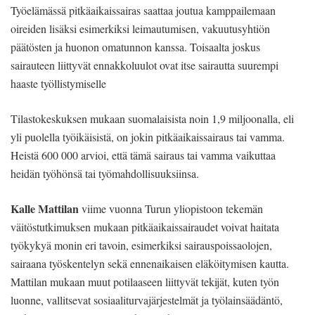
Työelämässä pitkäaikaissairas saattaa joutua kamppailemaan
oireiden lisäksi esimerkiksi leimautumisen, vakuutusyhtiön
päätösten ja huonon omatunnon kanssa. Toisaalta joskus
sairauteen liittyvät ennakkoluulot ovat itse sairautta suurempi
haaste työllistymiselle
Tilastokeskuksen mukaan suomalaisista noin 1,9 miljoonalla, eli
yli puolella työikäisistä, on jokin pitkäaikaissairaus tai vamma.
Heistä 600 000 arvioi, että tämä sairaus tai vamma vaikuttaa
heidän työhönsä tai työmahdollisuuksiinsa.
Kalle Mattilan
viime vuonna Turun yliopistoon tekemän
väitöstutkimuksen mukaan pitkäaikaissairaudet voivat haitata
työkykyä monin eri tavoin, esimerkiksi sairauspoissaolojen,
sairaana työskentelyn sekä ennenaikaisen eläköitymisen kautta.
Mattilan mukaan muut potilaaseen liittyvät tekijät, kuten työn
luonne, vallitsevat sosiaaliturvajärjestelmät ja työlainsäädäntö,