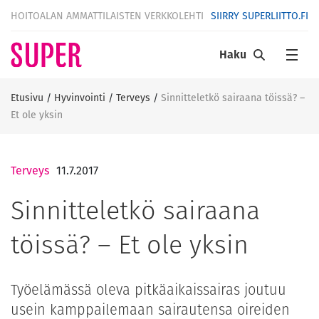
HOITOALAN AMMATTILAISTEN VERKKOLEHTI
SIIRRY SUPERLIITTO.FI
Haku
Etusivu
/
Hyvinvointi
/
Terveys
/
Sinnitteletkö sairaana töissä? –
Et ole yksin
Terveys
11.7.2017
Sinnitteletkö sairaana
töissä? – Et ole yksin
Työelämässä oleva pitkäaikaissairas joutuu
usein kamppailemaan sairautensa oireiden