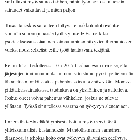
vaikuttavat myös suuresti siihen, mihin työnteon osa-alueisiin
sairaudet vaikuttavat ja miten paljon.
Toisaalta joskus sairauteen liittyvät ennakkoluulot ovat itse
sairautta suurempi haaste työllistymiselle Esimerkiksi
psoriasiksessa sosiaalinen leimautuminen näkyvien ihomuutosten
vuoksi nousi selkeästi esille työtä haittaavana tekijänä.
Reumaliiton tiedotteessa 10.7.2017 tuodaan esiin myös se, että
järjestöjen tuntuman mukaan moni sairastunut pyrkii peittelemään
tilannettaan, mikä saattaa pahentaa sairautta entisestään. Monissa
pitkäaikaissairauksissa taudinkuva on yksilöllinen ja aaltoileva.
Joskus oireet voivat pahentua vähitellen, joskus ne tulevat
yllättäen. Työssä sinnitellessä vaarana on työkyvyn aleneminen.
Ennenaikaisesta eläköitymisestä koituu myös merkittäviä
yhteiskunnallisia kustannuksia. Mahdollisimman varhainen
diagnoosi ja tehokas hoito ovat työkyvyn säilymisen edellytys.