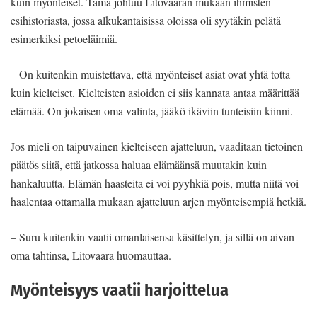
kuin myönteiset. Tämä johtuu Litovaaran mukaan ihmisten
esihistoriasta, jossa alkukantaisissa oloissa oli syytäkin pelätä
esimerkiksi petoeläimiä.
– On kuitenkin muistettava, että myönteiset asiat ovat yhtä totta
kuin kielteiset. Kielteisten asioiden ei siis kannata antaa määrittää
elämää. On jokaisen oma valinta, jääkö ikäviin tunteisiin kiinni.
Jos mieli on taipuvainen kielteiseen ajatteluun, vaaditaan tietoinen
päätös siitä, että jatkossa haluaa elämäänsä muutakin kuin
hankaluutta. Elämän haasteita ei voi pyyhkiä pois, mutta niitä voi
haalentaa ottamalla mukaan ajatteluun arjen myönteisempiä hetkiä.
– Suru kuitenkin vaatii omanlaisensa käsittelyn, ja sillä on aivan
oma tahtinsa, Litovaara huomauttaa.
Myönteisyys vaatii harjoittelua