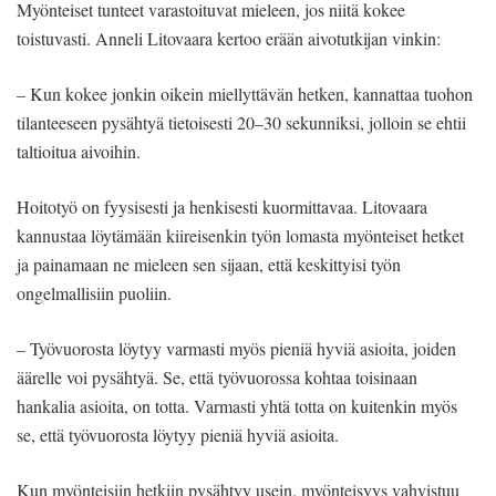
Myönteiset tunteet varastoituvat mieleen, jos niitä kokee
toistuvasti. Anneli Litovaara kertoo erään aivotutkijan vinkin:
– Kun kokee jonkin oikein miellyttävän hetken, kannattaa tuohon
tilanteeseen pysähtyä tietoisesti 20–30 sekunniksi, jolloin se ehtii
taltioitua aivoihin.
Hoitotyö on fyysisesti ja henkisesti kuormittavaa. Litovaara
kannustaa löytämään kiireisenkin työn lomasta myönteiset hetket
ja painamaan ne mieleen sen sijaan, että keskittyisi työn
ongelmallisiin puoliin.
– Työvuorosta löytyy varmasti myös pieniä hyviä asioita, joiden
äärelle voi pysähtyä. Se, että työvuorossa kohtaa toisinaan
hankalia asioita, on totta. Varmasti yhtä totta on kuitenkin myös
se, että työvuorosta löytyy pieniä hyviä asioita.
Kun myönteisiin hetkiin pysähtyy usein, myönteisyys vahvistuu