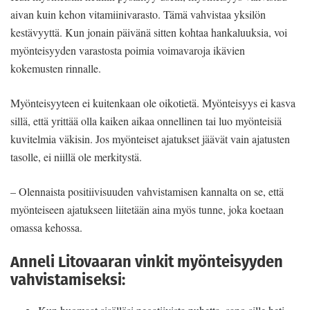
aivan kuin kehon vitamiinivarasto. Tämä vahvistaa yksilön
kestävyyttä. Kun jonain päivänä sitten kohtaa hankaluuksia, voi
myönteisyyden varastosta poimia voimavaroja ikävien
kokemusten rinnalle.
Myönteisyyteen ei kuitenkaan ole oikotietä. Myönteisyys ei kasva
sillä, että yrittää olla kaiken aikaa onnellinen tai luo myönteisiä
kuvitelmia väkisin. Jos myönteiset ajatukset jäävät vain ajatusten
tasolle, ei niillä ole merkitystä.
– Olennaista positiivisuuden vahvistamisen kannalta on se, että
myönteiseen ajatukseen liitetään aina myös tunne, joka koetaan
omassa kehossa.
Anneli Litovaaran vinkit myönteisyyden
vahvistamiseksi: