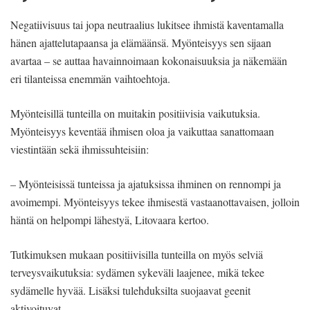
Negatiivisuus tai jopa neutraalius lukitsee ihmistä kaventamalla
hänen ajattelutapaansa ja elämäänsä. Myönteisyys sen sijaan
avartaa – se auttaa havainnoimaan kokonaisuuksia ja näkemään
eri tilanteissa enemmän vaihtoehtoja.
Myönteisillä tunteilla on muitakin positiivisia vaikutuksia.
Myönteisyys keventää ihmisen oloa ja vaikuttaa sanattomaan
viestintään sekä ihmissuhteisiin:
– Myönteisissä tunteissa ja ajatuksissa ihminen on rennompi ja
avoimempi. Myönteisyys tekee ihmisestä vastaanottavaisen, jolloin
häntä on helpompi lähestyä, Litovaara kertoo.
Tutkimuksen mukaan positiivisilla tunteilla on myös selviä
terveysvaikutuksia: sydämen sykeväli laajenee, mikä tekee
sydämelle hyvää. Lisäksi tulehduksilta suojaavat geenit
aktivoituvat.