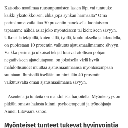
Katsotko maailmaa ruusunpunaisten lasien läpi vai tuntuuko
kaikki yksitoikkoisen, ehkä jopa synkän harmaalta? Oma
perimämme vaikuttaa 50 prosentin panoksella luontaiseen
tapaamme nähdä asiat joko myönteiseen tai kielteiseen sävyyn.
Ulkoisilla tekijöillä, kuten iällä, työllä, koulutuksella ja taloudella,
on puolestaan 10 prosentin vaikutus ajatusmaailmamme sävyyn.
Vaikka perimä ja ulkoiset tekijät loisivat otollisen pohjan
negatiiviseen ajattelutapaan, on jokaisella vielä hyvät
mahdollisuudet muuttaa ajatusmaailmaansa myönteisempään
suuntaan. Ihmisellä itsellään on nimittäin 40 prosentin
vaikutusvalta oman ajatusmaailmansa sävyyn.
– Asenteita ja tunteita on mahdollista harjoitella. Myönteisyys on
pitkälti omasta halusta kiinni, psykoterapeutti ja työnohjaaja
Anneli Litovaara sanoo.
Myönteiset tunteet tukevat hyvinvointia