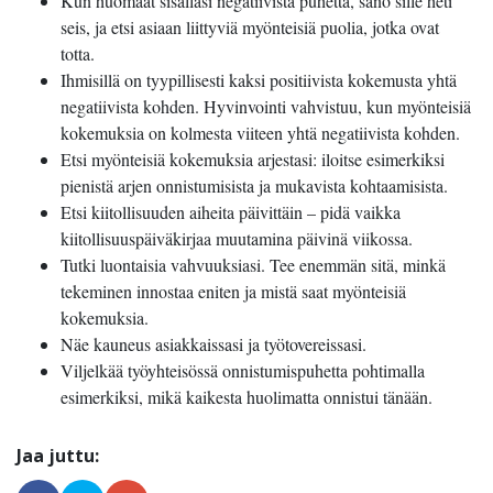
Kun huomaat sisälläsi negatiivista puhetta, sano sille heti
seis, ja etsi asiaan liittyviä myönteisiä puolia, jotka ovat
totta.
Ihmisillä on tyypillisesti kaksi positiivista kokemusta yhtä
negatiivista kohden. Hyvinvointi vahvistuu, kun myönteisiä
kokemuksia on kolmesta viiteen yhtä negatiivista kohden.
Etsi myönteisiä kokemuksia arjestasi: iloitse esimerkiksi
pienistä arjen onnistumisista ja mukavista kohtaamisista.
Etsi kiitollisuuden aiheita päivittäin – pidä vaikka
kiitollisuuspäiväkirjaa muutamina päivinä viikossa.
Tutki luontaisia vahvuuksiasi. Tee enemmän sitä, minkä
tekeminen innostaa eniten ja mistä saat myönteisiä
kokemuksia.
Näe kauneus asiakkaissasi ja työtovereissasi.
Viljelkää työyhteisössä onnistumispuhetta pohtimalla
esimerkiksi, mikä kaikesta huolimatta onnistui tänään.