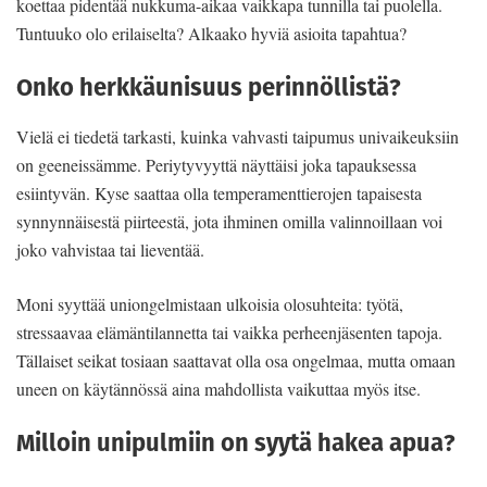
koettaa pidentää nukkuma-aikaa vaikkapa tunnilla tai puolella.
Tuntuuko olo erilaiselta? Alkaako hyviä asioita tapahtua?
Onko herkkäunisuus perinnöllistä?
Vielä ei tiedetä tarkasti, kuinka vahvasti taipumus univaikeuksiin
on geeneissämme. Periytyvyyttä näyttäisi joka tapauksessa
esiintyvän. Kyse saattaa olla temperamenttierojen tapaisesta
synnynnäisestä piirteestä, jota ihminen omilla valinnoillaan voi
joko vahvistaa tai lieventää.
Moni syyttää uniongelmistaan ulkoisia olosuhteita: työtä,
stressaavaa elämäntilannetta tai vaikka perheenjäsenten tapoja.
Tällaiset seikat tosiaan saattavat olla osa ongelmaa, mutta omaan
uneen on käytännössä aina mahdollista vaikuttaa myös itse.
Milloin unipulmiin on syytä hakea apua?