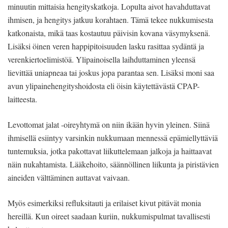
minuutin mittaisia hengityskatkoja. Lopulta aivot havahduttavat
ihmisen, ja hengitys jatkuu korahtaen. Tämä tekee nukkumisesta
katkonaista, mikä taas kostautuu päivisin kovana väsymyksenä.
Lisäksi öinen veren happipitoisuuden lasku rasittaa sydäntä ja
verenkiertoelimistöä. Ylipainoisella laihduttaminen yleensä
lievittää uniapneaa tai joskus jopa parantaa sen. Lisäksi moni saa
avun ylipainehengityshoidosta eli öisin käytettävästä CPAP-
laitteesta.
Levottomat jalat -oireyhtymä on niin ikään hyvin yleinen. Siinä
ihmisellä esiintyy varsinkin nukkumaan mennessä epämiellyttäviä
tuntemuksia, jotka pakottavat liikuttelemaan jalkoja ja haittaavat
näin nukahtamista. Lääkehoito, säännöllinen liikunta ja piristävien
aineiden välttäminen auttavat vaivaan.
Myös esimerkiksi refluksitauti ja erilaiset kivut pitävät monia
hereillä. Kun oireet saadaan kuriin, nukkumispulmat tavallisesti