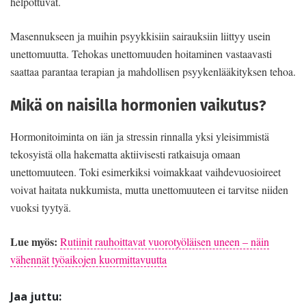
helpottuvat.
Masennukseen ja muihin psyykkisiin sairauksiin liittyy usein
unettomuutta. Tehokas unettomuuden hoitaminen vastaavasti
saattaa parantaa terapian ja mahdollisen psyykenlääkityksen tehoa.
Mikä on naisilla hormonien vaikutus?
Hormonitoiminta on iän ja stressin rinnalla yksi yleisimmistä
tekosyistä olla hakematta aktiivisesti ratkaisuja omaan
unettomuuteen. Toki esimerkiksi voimakkaat vaihdevuosioireet
voivat haitata nukkumista, mutta unettomuuteen ei tarvitse niiden
vuoksi tyytyä.
Lue myös:
Rutiinit rauhoittavat vuorotyöläisen uneen – näin
vähennät työaikojen kuormittavuutta