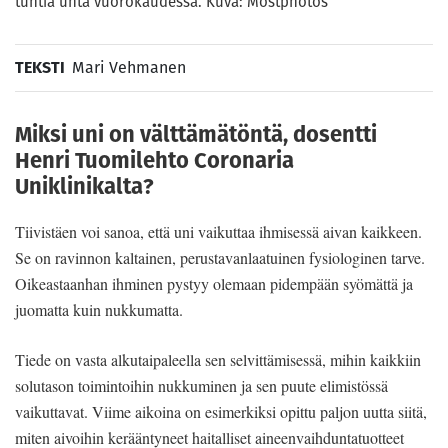
tuntia unta vuorokaudessa. Kuva: Mostphotos
TEKSTI
Mari Vehmanen
Miksi uni on välttämätöntä, dosentti
Henri Tuomilehto Coronaria
Uniklinikalta?
Tiivistäen voi sanoa, että uni vaikuttaa ihmisessä aivan kaikkeen.
Se on ravinnon kaltainen, perustavanlaatuinen fysiologinen tarve.
Oikeastaanhan ihminen pystyy olemaan pidempään syömättä ja
juomatta kuin nukkumatta.
Tiede on vasta alkutaipaleella sen selvittämisessä, mihin kaikkiin
solutason toimintoihin nukkuminen ja sen puute elimistössä
vaikuttavat. Viime aikoina on esimerkiksi opittu paljon uutta siitä,
miten aivoihin kerääntyneet haitalliset aineenvaihduntatuotteet