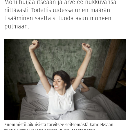
Moni huijaa itseään ja arvelee nukkuvansa
riittävästi. Todellisuudessa unen määrän
lisääminen saattaisi tuoda avun moneen
pulmaan.
Enemmistö aikuisista tarvitsee seitsemästä kahdeksaan