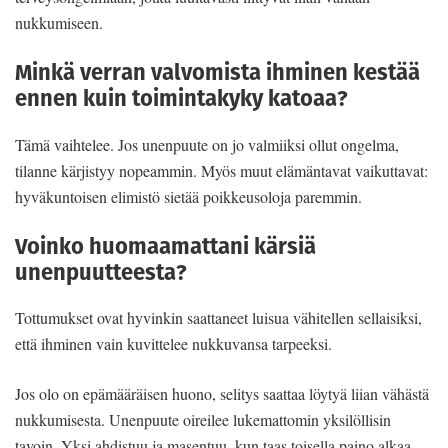
nukkumiseen.
Minkä verran valvomista ihminen kestää
ennen kuin toimintakyky katoaa?
Tämä vaihtelee. Jos unenpuute on jo valmiiksi ollut ongelma,
tilanne kärjistyy nopeammin. Myös muut elämäntavat vaikuttavat:
hyväkuntoisen elimistö sietää poikkeusoloja paremmin.
Voinko huomaamattani kärsiä
unenpuutteesta?
Tottumukset ovat hyvinkin saattaneet luisua vähitellen sellaisiksi,
että ihminen vain kuvittelee nukkuvansa tarpeeksi.
Jos olo on epämääräisen huono, selitys saattaa löytyä liian vähästä
nukkumisesta. Unenpuute oireilee lukemattomin yksilöllisin
tavoin. Yksi ahdistuu ja masentuu, kun taas toisella paino alkaa