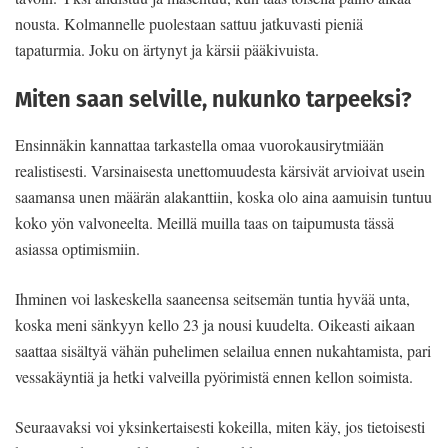
nousta. Kolmannelle puolestaan sattuu jatkuvasti pieniä
tapaturmia. Joku on ärtynyt ja kärsii pääkivuista.
Miten saan selville, nukunko tarpeeksi?
Ensinnäkin kannattaa tarkastella omaa vuorokausirytmiään
realistisesti. Varsinaisesta unettomuudesta kärsivät arvioivat usein
saamansa unen määrän alakanttiin, koska olo aina aamuisin tuntuu
koko yön valvoneelta. Meillä muilla taas on taipumusta tässä
asiassa optimismiin.
Ihminen voi laskeskella saaneensa seitsemän tuntia hyvää unta,
koska meni sänkyyn kello 23 ja nousi kuudelta. Oikeasti aikaan
saattaa sisältyä vähän puhelimen selailua ennen nukahtamista, pari
vessakäyntiä ja hetki valveilla pyörimistä ennen kellon soimista.
Seuraavaksi voi yksinkertaisesti kokeilla, miten käy, jos tietoisesti