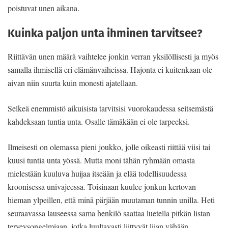
poistuvat unen aikana.
Kuinka paljon unta ihminen tarvitsee?
Riittävän unen määrä vaihtelee jonkin verran yksilöllisesti ja myös
samalla ihmisellä eri elämänvaiheissa. Hajonta ei kuitenkaan ole
aivan niin suurta kuin monesti ajatellaan.
Selkeä enemmistö aikuisista tarvitsisi vuorokaudessa seitsemästä
kahdeksaan tuntia unta. Osalle tämäkään ei ole tarpeeksi.
Ilmeisesti on olemassa pieni joukko, jolle oikeasti riittää viisi tai
kuusi tuntia unta yössä. Mutta moni tähän ryhmään omasta
mielestään kuuluva huijaa itseään ja elää todellisuudessa
kroonisessa univajeessa. Toisinaan kuulee jonkun kertovan
hieman ylpeillen, että minä pärjään muutaman tunnin unilla. Heti
seuraavassa lauseessa sama henkilö saattaa luetella pitkän listan
terveysongelmiaan, jotka luultavasti liittyvät liian vähään