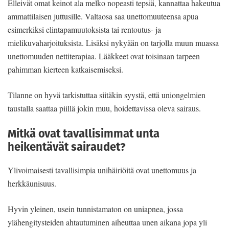
Elleivät omat keinot ala melko nopeasti tepsiä, kannattaa hakeutua
ammattilaisen juttusille. Valtaosa saa unettomuuteensa apua
esimerkiksi elintapamuutoksista tai rentoutus- ja
mielikuvaharjoituksista. Lisäksi nykyään on tarjolla muun muassa
unettomuuden nettiterapiaa. Lääkkeet ovat toisinaan tarpeen
pahimman kierteen katkaisemiseksi.
Tilanne on hyvä tarkistuttaa siitäkin syystä, että uniongelmien
taustalla saattaa piillä jokin muu, hoidettavissa oleva sairaus.
Mitkä ovat tavallisimmat unta
heikentävät sairaudet?
Ylivoimaisesti tavallisimpia unihäiriöitä ovat unettomuus ja
herkkäunisuus.
Hyvin yleinen, usein tunnistamaton on uniapnea, jossa
ylähengitysteiden ahtautuminen aiheuttaa unen aikana jopa yli