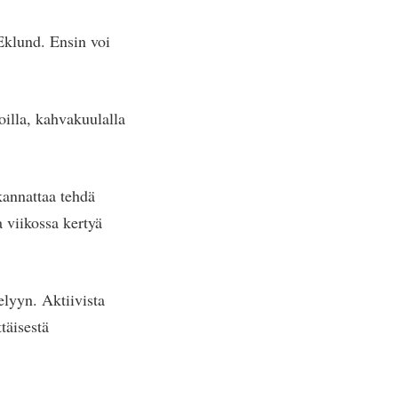
 Eklund. Ensin voi
oilla, kahvakuulalla
kannattaa tehdä
a viikossa kertyä
elyyn. Aktiivista
täisestä