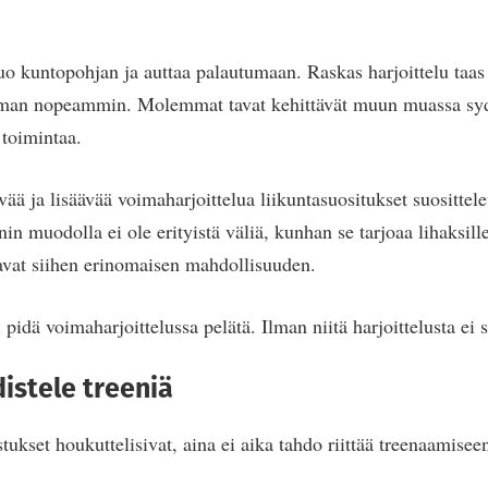
luo kuntopohjan ja auttaa palautumaan. Raskas harjoittelu taas
eman nopeammin. Molemmat tavat kehittävät muun muassa syd
 toimintaa.
vää ja lisäävää voimaharjoittelua liikuntasuositukset suositte
in muodolla ei ole erityistä väliä, kunhan se tarjoaa lihaksille 
tavat siihen erinomaisen mahdollisuuden.
 pidä voimaharjoittelussa pelätä. Ilman niitä harjoittelusta ei 
distele treeniä
stukset houkuttelisivat, aina ei aika tahdo riittää treenaamis