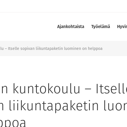
Ajankohtaista
Työelämä
Hyvi
lu – Itselle sopivan liikuntapaketin luominen on helppoa
n kuntokoulu – Itsell
n liikuntapaketin lu
ppoa