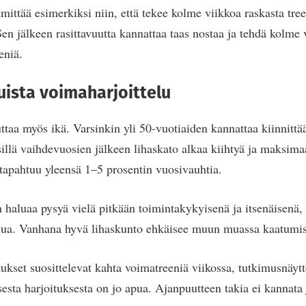
tmittää esimerkiksi niin, että tekee kolme viikkoa raskasta tree
n jälkeen rasittavuutta kannattaa taas nostaa ja tehdä kolme
eniä.
uista voimaharjoittelu
taa myös ikä. Varsinkin yli 50-vuotiaiden kannattaa kiinnitt
sillä vaihdevuosien jälkeen lihaskato alkaa kiihtyä ja maksim
tapahtuu yleensä 1–5 prosentin vuosivauhtia.
 haluaa pysyä vielä pitkään toimintakykyisenä ja itsenäisenä,
elua. Vanhana hyvä lihaskunto ehkäisee muun muassa kaatumisi
ukset suosittelevat kahta voimatreeniä viikossa, tutkimusnäytt
sesta harjoituksesta on jo apua. Ajanpuutteen takia ei kannata