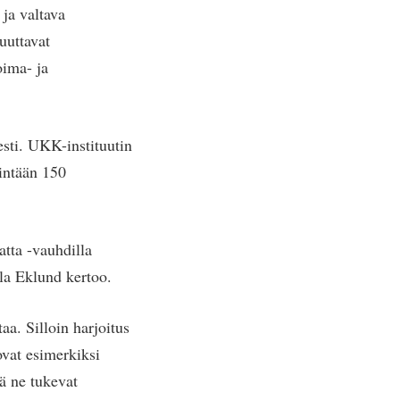
ja valtava
uuttavat
oima- ja
esti. UKK-instituutin
hintään 150
tta -vauhdilla
ela Eklund kertoo.
aa. Silloin harjoitus
ovat esimerkiksi
lä ne tukevat