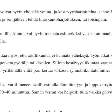
t voivat hyvin yhdistää voima- ja kestävyysharjoittelua, sanoo
 ja sen jälkeen tehdä lihaskuntoharjoituksen, tai toisinpäin.
aan lihaskuntoa voi hyvin treenata esimerkiksi vastuskuminauh
lla.
ttaa myös, että arkiliikuntaa ei kannata väheksyä. Työmatkat 
poiketa pyörällä tai kävellen. Silloin kestävyysliikuntaa saatta
yrittämällä ehtiä pari kertaa viikossa ryhmäliikuntatunnille.
sta vartti menee tavallisesti alkulämmittelyyn ja loppuverrytt
 30–40 minuuttia. Saman verran voi helposti tulla vaikka päivit