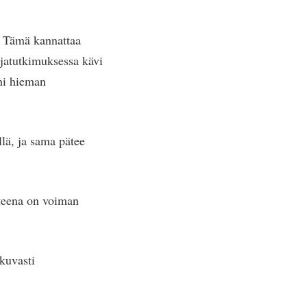
ä. Tämä kannattaa
irjatutkimuksessa kävi
ni hieman
llä, ja sama pätee
tteena on voiman
tkuvasti