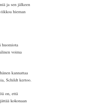
niä ja sen jälkeen
 viikkoa hieman
ää huomiota
aalinen voima
 hänen kannattaa
a, Schildt kertoo.
öä on, että
 jättää kokonaan