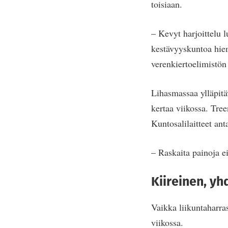
toisiaan.
– Kevyt harjoittelu 
kestävyyskuntoa hi
verenkiertoelimistön
Lihasmassaa ylläpitä
kertaa viikossa. Treen
Kuntosalilaitteet an
– Raskaita painoja ei
Kiireinen, yh
Vaikka liikuntaharra
viikossa.