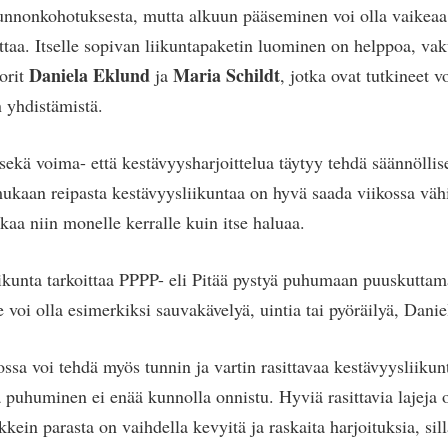
unnonkohotuksesta, mutta alkuun pääseminen voi olla vaikeaa 
uttaa. Itselle sopivan liikuntapaketin luominen on helppoa, vak
Daniela Eklund
Maria Schildt
torit
ja
, jotka ovat tutkineet v
n yhdistämistä.
sekä voima- että kestävyysharjoittelua täytyy tehdä säännöllis
mukaan reipasta kestävyysliikuntaa on hyvä saada viikossa vä
kaa niin monelle kerralle kuin itse haluaa.
ikunta tarkoittaa PPPP- eli Pitää pystyä puhumaan puuskuttama
e voi olla esimerkiksi sauvakävelyä, uintia tai pyöräilyä, Dani
ossa voi tehdä myös tunnin ja vartin rasittavaa kestävyysliikunt
tä puhuminen ei enää kunnolla onnistu. Hyviä rasittavia lajeja 
kkein parasta on vaihdella kevyitä ja raskaita harjoituksia, sil