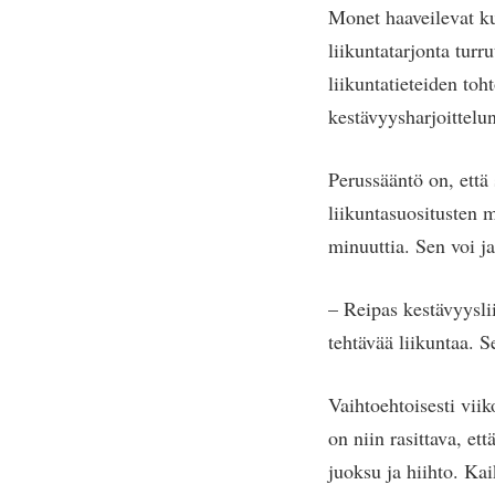
Monet haaveilevat k
liikuntatarjonta turr
liikuntatieteiden toh
kestävyysharjoittelu
Perussääntö on, että 
liikuntasuositusten 
minuuttia. Sen voi ja
– Reipas kestävyysli
tehtävää liikuntaa. S
Vaihtoehtoisesti viik
on niin rasittava, et
juoksu ja hiihto. Kai