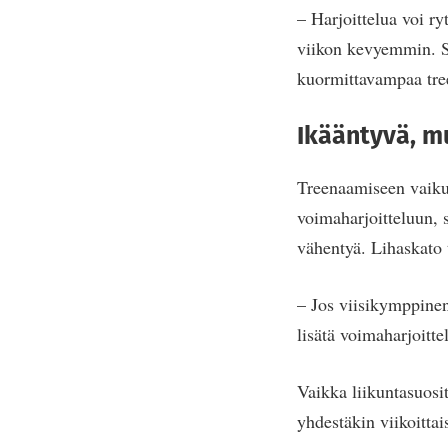
– Harjoittelua voi ry
viikon kevyemmin. Se
kuormittavampaa tre
Ikääntyvä, m
Treenaamiseen vaikut
voimaharjoitteluun, 
vähentyä. Lihaskato 
– Jos viisikymppinen
lisätä voimaharjoitt
Vaikka liikuntasuosit
yhdestäkin viikoittai