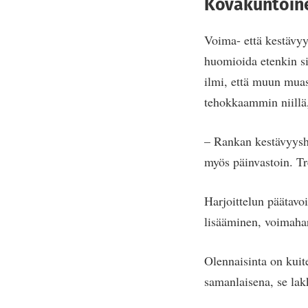
Kovakuntoine
Voima- että kestävyy
huomioida etenkin sil
ilmi, että muun mua
tehokkaammin niillä,
– Rankan kestävyysha
myös päinvastoin. Tr
Harjoittelun päätavo
lisääminen, voimahar
Olennaisinta on kuite
samanlaisena, se lak