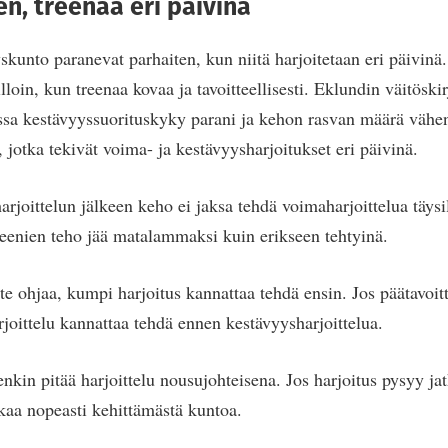
n, treenaa eri päivinä
skunto paranevat parhaiten, kun niitä harjoitetaan eri päivin
loin, kun treenaa kovaa ja tavoitteellisesti. Eklundin väitösk
ssa kestävyyssuorituskyky parani ja kehon rasvan määrä vähe
 jotka tekivät voima- ja kestävyysharjoitukset eri päivinä.
rjoittelun jälkeen keho ei jaksa tehdä voimaharjoittelua täysi
eenien teho jää matalammaksi kuin erikseen tehtyinä.
ite ohjaa, kumpi harjoitus kannattaa tehdä ensin. Jos päätavoi
joittelu kannattaa tehdä ennen kestävyysharjoittelua.
nkin pitää harjoittelu nousujohteisena. Jos harjoitus pysyy ja
kaa nopeasti kehittämästä kuntoa.