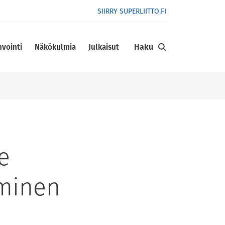
SIIRRY SUPERLIITTO.FI
Haku
nvointi
Näkökulmia
Julkaisut
e
ominen