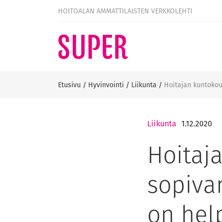
HOITOALAN AMMATTILAISTEN VERKKOLEHTI
Etusivu
/
Hyvinvointi
/
Liikunta
/
Hoitajan kuntokou
Liikunta
1.12.2020
Hoitaja
sopiva
on hel