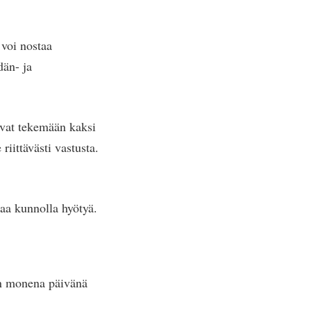
 voi nostaa
än- ja
levat tekemään kaksi
riittävästi vastusta.
saa kunnolla hyötyä.
een monena päivänä