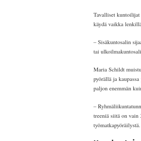
Tavalliset kuntoilija
käydä vaikka lenkillä
– Sisäkuntosalin sij
tai ulkoilmakuntosali
Maria Schildt muistu
pyörällä ja kaupassa 
paljon enemmän kuin 
– Ryhmäliikuntatunni
treeniä siitä on vain
työmatkapyöräilystä.