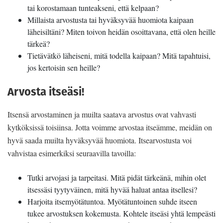
tai korostamaan tunteakseni, että kelpaan?
Millaista arvostusta tai hyväksyvää huomiota kaipaan
läheisiltäni? Miten toivon heidän osoittavana, että olen heille
tärkeä?
Tietävätkö läheiseni, mitä todella kaipaan? Mitä tapahtuisi,
jos kertoisin sen heille?
Arvosta itseäsi!
Itsensä arvostaminen ja muilta saatava arvostus ovat vahvasti
kytköksissä toisiinsa. Jotta voimme arvostaa itseämme, meidän on
hyvä saada muilta hyväksyvää huomiota. Itsearvostusta voi
vahvistaa esimerkiksi seuraavilla tavoilla:
Tutki arvojasi ja tarpeitasi. Mitä pidät tärkeänä, mihin olet
itsessäsi tyytyväinen, mitä hyvää haluat antaa itsellesi?
Harjoita itsemyötätuntoa. Myötätuntoinen suhde itseen
tukee arvostuksen kokemusta. Kohtele itseäsi yhtä lempeästi