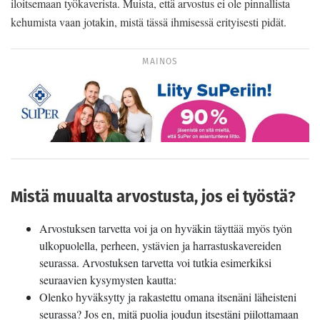
iloitsemaan työkaverista. Muista, että arvostus ei ole pinnallista
kehumista vaan jotakin, mistä tässä ihmisessä erityisesti pidät.
MAINOS
Mistä muualta arvostusta, jos ei työstä?
Arvostuksen tarvetta voi ja on hyväkin täyttää myös työn
ulkopuolella, perheen, ystävien ja harrastuskavereiden
seurassa. Arvostuksen tarvetta voi tutkia esimerkiksi
seuraavien kysymysten kautta:
Olenko hyväksytty ja rakastettu omana itsenäni läheisteni
seurassa? Jos en, mitä puolia joudun itsestäni piilottamaan