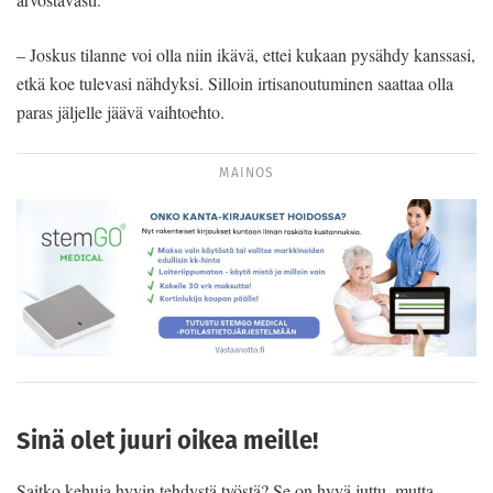
– Joskus tilanne voi olla niin ikävä, ettei kukaan pysähdy kanssasi,
etkä koe tulevasi nähdyksi. Silloin irtisanoutuminen saattaa olla
paras jäljelle jäävä vaihtoehto.
MAINOS
Sinä olet juuri oikea meille!
Saitko kehuja hyvin tehdystä työstä? Se on hyvä juttu, mutta