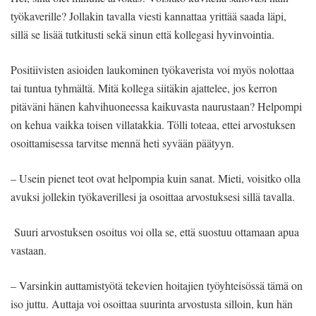
työkaverille? Jollakin tavalla viesti kannattaa yrittää saada läpi,
sillä se lisää tutkitusti sekä sinun että kollegasi hyvinvointia.
Positiivisten asioiden laukominen työkaverista voi myös nolottaa
tai tuntua tyhmältä. Mitä kollega siitäkin ajattelee, jos kerron
pitäväni hänen kahvihuoneessa kaikuvasta naurustaan? Helpompi
on kehua vaikka toisen villatakkia. Tölli toteaa, ettei arvostuksen
osoittamisessa tarvitse mennä heti syvään päätyyn.
– Usein pienet teot ovat helpompia kuin sanat. Mieti, voisitko olla
avuksi jollekin työkaverillesi ja osoittaa arvostuksesi sillä tavalla.
Suuri arvostuksen osoitus voi olla se, että suostuu ottamaan apua
vastaan.
– Varsinkin auttamistyötä tekevien hoitajien työyhteisössä tämä on
iso juttu. Auttaja voi osoittaa suurinta arvostusta silloin, kun hän