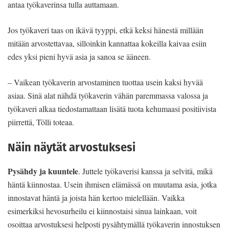
antaa työkaverinsa tulla auttamaan.
Jos työkaveri taas on ikävä tyyppi, etkä keksi hänestä millään
mitään arvostettavaa, silloinkin kannattaa kokeilla kaivaa esiin
edes yksi pieni hyvä asia ja sanoa se ääneen.
– Vaikean työkaverin arvostaminen tuottaa usein kaksi hyvää
asiaa. Sinä alat nähdä työkaverin vähän paremmassa valossa ja
työkaveri alkaa tiedostamattaan lisätä tuota kehumaasi positiivista
piirrettä, Tölli toteaa.
Näin näytät arvostuksesi
Pysähdy ja kuuntele
. Juttele työkaverisi kanssa ja selvitä, mikä
häntä kiinnostaa. Usein ihmisen elämässä on muutama asia, jotka
innostavat häntä ja joista hän kertoo mielellään. Vaikka
esimerkiksi hevosurheilu ei kiinnostaisi sinua lainkaan, voit
osoittaa arvostuksesi helposti pysähtymällä työkaverin innostuksen