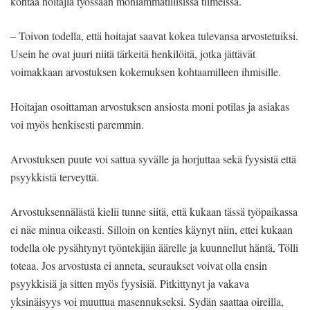
kohtaa hoitajia työssään moniammatillisissa tiimeissä.
– Toivon todella, että hoitajat saavat kokea tulevansa arvostetuiksi.
Usein he ovat juuri niitä tärkeitä henkilöitä, jotka jättävät
voimakkaan arvostuksen kokemuksen kohtaamilleen ihmisille.
Hoitajan osoittaman arvostuksen ansiosta moni potilas ja asiakas
voi myös henkisesti paremmin.
Arvostuksen puute voi sattua syvälle ja horjuttaa sekä fyysistä että
psyykkistä terveyttä.
Arvostuksennälästä kielii tunne siitä, että kukaan tässä työpaikassa
ei näe minua oikeasti. Silloin on kenties käynyt niin, ettei kukaan
todella ole pysähtynyt työntekijän äärelle ja kuunnellut häntä, Tölli
toteaa. Jos arvostusta ei anneta, seuraukset voivat olla ensin
psyykkisiä ja sitten myös fyysisiä. Pitkittynyt ja vakava
yksinäisyys voi muuttua masennukseksi. Sydän saattaa oireilla,