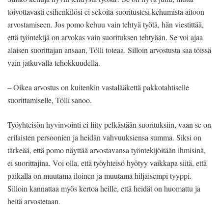
toivottavasti esihenkilösi ei sekoita suoritustesi kehumista aitoon
arvostamiseen. Jos pomo kehuu vain tehtyä työtä, hän viestittää,
että työntekijä on arvokas vain suorituksen tehtyään. Se voi ajaa
alaisen suorittajan ansaan, Tölli toteaa. Silloin arvostusta saa töissä
vain jatkuvalla tehokkuudella.
– Oikea arvostus on kuitenkin vastalääkettä pakkotahtiselle
suorittamiselle, Tölli sanoo.
Työyhteisön hyvinvointi ei liity pelkästään suorituksiin, vaan se on
erilaisten persoonien ja heidän vahvuuksiensa summa. Siksi on
tärkeää, että pomo näyttää arvostavansa työntekijöitään ihmisinä,
ei suorittajina. Voi olla, että työyhteisö hyötyy vaikkapa siitä, että
paikalla on muutama iloinen ja muutama hiljaisempi tyyppi.
Silloin kannattaa myös kertoa heille, että heidät on huomattu ja
heitä arvostetaan.