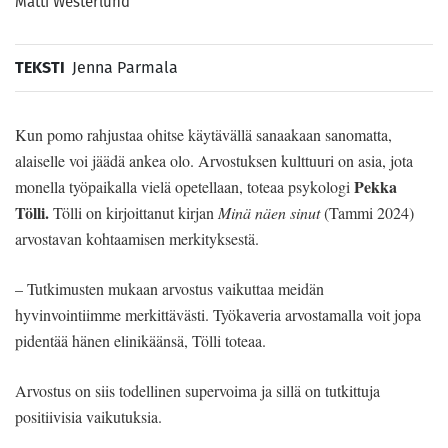
Matti Westerlund
TEKSTI
Jenna Parmala
Kun pomo rahjustaa ohitse käytävällä sanaakaan sanomatta,
alaiselle voi jäädä ankea olo. Arvostuksen kulttuuri on asia, jota
Pekka
monella työpaikalla vielä opetellaan, toteaa psykologi
Tölli.
Tölli on kirjoittanut kirjan
Minä näen sinut
(Tammi 2024)
arvostavan kohtaamisen merkityksestä.
– ­Tutkimusten mukaan arvostus vaikuttaa meidän
hyvinvointiimme merkittävästi. Työkaveria arvostamalla voit jopa
pidentää hänen elinikäänsä, Tölli toteaa.
Arvostus on siis todellinen supervoima ja sillä on tutkittuja
positiivisia vaikutuksia.