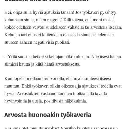
Hei, olipa sulla hyviä ajatuksia tänään! Jos työkaveri pysähtyy
kehumaan sinua, miten reagoit? Tölli toteaa, että moni meistä
kokee edelleen velvollisuudekseen vähätellä tai arvostella itseään.
Kehujan tarkoitus ei kuitenkaan ole saada sinua esittelemään
suureen ääneen negatiivisia puoliasi.
– Yritä suostua hetkeksi kehujan näkökulmaan. Näe itsesi hänen
silmiesi kautta ja kiitä häntä arvostuksesta.
Kun lopetat mollaamisen voi olla, että myös suhteesi itseesi
muuttuu. Ehkä työkaveri olikin oikeassa ja ajatuksesi todella ovat
hyviä. Arvostuksen vastaanottaminen tuottaa tällä tavalla
hyvinvointia ja uusia, positiivisia näkökulmia.
Arvosta huonoakin työkaveria
Hei, sinä olet minulle arvokas! Voisitko kuvitella sanovasi näin