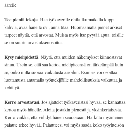
äärelle.
Tee pieniä tekoja
. Hae työkaverille ohikulkumatkalla kuppi
kahvia, avaa hänelle ovi, anna tilaa. Huomaamalla pienet arkiset
tarpeet näytät, että arvostat. Muista myös itse pyytää apua, toisille
se on suurin arvostuksenosoitus.
Kysy mielipidettä
. Näytä, että muiden näkemykset kiinnostavat
sinua. Usein se, että saa kertoa mielipiteensä on tärkeämpää kuin
se, onko niillä suoraa vaikutusta asioihin. Esimies voi osoittaa
luottamusta antamalla työntekijöille mahdollisuuksia vaikuttaa ja
kehittyä.
Kerro arvostavasi
. Jos ajattelet työkaveristasi hyvää, se kannattaa
kertoa myös hänelle. Aloita jostakin pienestä ja yksinkertaisesta.
Kerro vaikka, että viihdyt hänen seurassaan. Harkittu myönteinen
palaute tekee hyvää. Palautteesi voi myös saada koko työyhteisön