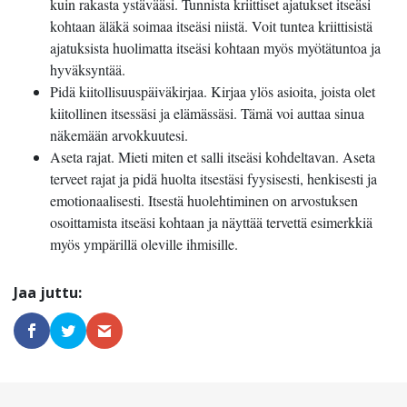
kuin rakasta ystävääsi. Tunnista kriittiset ajatukset itseäsi
kohtaan äläkä soimaa itseäsi niistä. Voit tuntea kriittisistä
ajatuksista huolimatta itseäsi kohtaan myös myötätuntoa ja
hyväksyntää.
Pidä kiitollisuuspäiväkirjaa. Kirjaa ylös asioita, joista olet
kiitollinen itsessäsi ja elämässäsi. Tämä voi auttaa sinua
näkemään arvokkuutesi.
Aseta rajat. Mieti miten et salli itseäsi kohdeltavan. Aseta
terveet rajat ja pidä huolta itsestäsi fyysisesti, henkisesti ja
emotionaalisesti. Itsestä huolehtiminen on arvostuksen
osoittamista itseäsi kohtaan ja näyttää tervettä esimerkkiä
myös ympärillä oleville ihmisille.