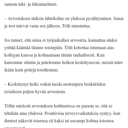
samoin tuki- ja liikuntaelimet.
– Arvostuksen tärkein lähtökohta on yhdessä pysähtyminen. Sanat
ja teot tulevat vasta sen jälkeen, Tölli muistuttaa.
Jos tunnet, että sinua ei työpaikallasi arvosteta, kannattaa aluksi
yrittää kääntää tilanne toisinpäin. Tölli kehottaa istumaan alas
kollegan kanssa ja kohtaamaan tämän rauhallisesti. Kun
katsomme silmiin ja juttelemme hetken keskittyneesti, meistä tulee
ikään kuin peilejä toisillemme.
– Keskittynyt hetki voikin tuoda molempien henkilöiden
työarkeen paljon hyvää arvostusta.
Töllin mielestä arvostuksen kulttuurissa on parasta se, että se
tehdään aina yhdessä. Positiivisia terveysvaikutuksia syntyy, kun
ihmiset näkevät toisensa eli kaksi tai useampi kohtaa toisensa
arvostavasti.