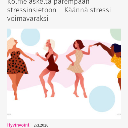
Kolme askelta parempaan
stressinsietoon – Käännä stressi
voimavaraksi
Hyvinvointi
27.1.2026