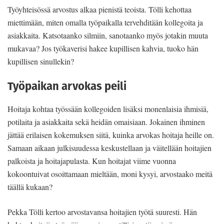
Työyhteisössä arvostus alkaa pienistä teoista. Tölli kehottaa
miettimään, miten omalla työpaikalla tervehditään kollegoita ja
asiakkaita. Katsotaanko silmiin, sanotaanko myös jotakin muuta
mukavaa? Jos työkaverisi hakee kupillisen kahvia, tuoko hän
kupillisen sinullekin?
Työpaikan arvokas peili
Hoitaja kohtaa työssään kollegoiden lisäksi monenlaisia ihmisiä,
potilaita ja asiakkaita sekä heidän omaisiaan. Jokainen ihminen
jättää erilaisen kokemuksen siitä, kuinka arvokas hoitaja heille on.
Samaan aikaan julkisuudessa keskustellaan ja väitellään hoitajien
palkoista ja hoitajapulasta. Kun hoitajat viime vuonna
kokoontuivat osoittamaan mieltään, moni kysyi, arvostaako meitä
täällä kukaan?
Pekka Tölli kertoo arvostavansa hoitajien työtä suuresti. Hän