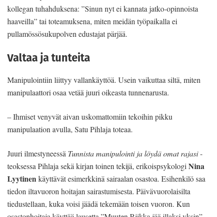
kollegan tuhahduksena: ”Sinun nyt ei kannata jatko-opinnoista
haaveilla” tai toteamuksena, miten meidän työpaikalla ei
pullamössösukupolven edustajat pärjää.
Valtaa ja tunteita
Manipulointiin liittyy vallankäyttöä. Usein vaikuttaa siltä, miten
manipulaattori osaa vetää juuri oikeasta tunnenarusta.
– Ihmiset venyvät aivan uskomattomiin tekoihin pikku
manipulaation avulla, Satu Pihlaja toteaa.
Juuri ilmestyneessä
Tunnista manipulointi ja löydä omat rajasi
-
Nina
teoksessa Pihlaja sekä kirjan toinen tekijä, erikoispsykologi
Lyytinen
käyttävät esimerkkinä sairaalan osastoa. Esihenkilö saa
tiedon iltavuoron hoitajan sairastumisesta. Päivävuorolaisilta
tiedustellaan, kuka voisi jäädä tekemään toisen vuoron. Kun
osastonhoitaja käyttää lausetta ”Muuten Riikka jää illaksi yksin”,