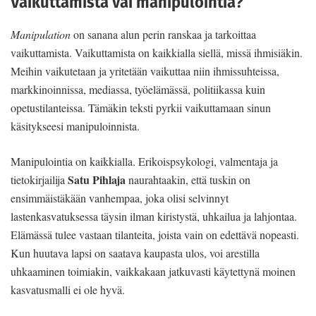
Vaikuttamista vai manipulointia?
Manipulation
on sanana alun perin ranskaa ja tarkoittaa
vaikuttamista. Vaikuttamista on kaikkialla siellä, missä ihmisiäkin.
Meihin vaikutetaan ja yritetään vaikuttaa niin ihmissuhteissa,
markkinoinnissa, mediassa, työelämässä, politiikassa kuin
opetustilanteissa. Tämäkin teksti pyrkii vaikuttamaan sinun
käsitykseesi manipuloinnista.
Manipulointia on kaikkialla. Erikoispsykologi, valmentaja ja
Satu Pihlaja
tietokirjailija
naurahtaakin, että tuskin on
ensimmäistäkään vanhempaa, joka olisi selvinnyt
lastenkasvatuksessa täysin ilman kiristystä, uhkailua ja lahjontaa.
Elämässä tulee vastaan tilanteita, joista vain on edettävä nopeasti.
Kun huutava lapsi on saatava kaupasta ulos, voi arestilla
uhkaaminen toimiakin, vaikkakaan jatkuvasti käytettynä moinen
kasvatusmalli ei ole hyvä.