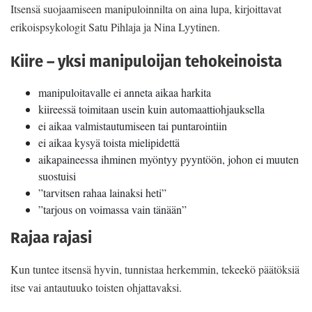
Itsensä suojaamiseen manipuloinnilta on aina lupa, kirjoittavat
erikoispsykologit Satu Pihlaja ja Nina Lyytinen.
Kiire – yksi manipuloijan tehokeinoista
manipuloitavalle ei anneta aikaa harkita
kiireessä toimitaan usein kuin automaattiohjauksella
ei aikaa valmistautumiseen tai puntarointiin
ei aikaa kysyä toista mielipidettä
aikapaineessa ihminen myöntyy pyyntöön, johon ei muuten
suostuisi
”tarvitsen rahaa lainaksi heti”
”tarjous on voimassa vain tänään”
Rajaa rajasi
Kun tuntee itsensä hyvin, tunnistaa herkemmin, tekeekö päätöksiä
itse vai antautuuko toisten ohjattavaksi.