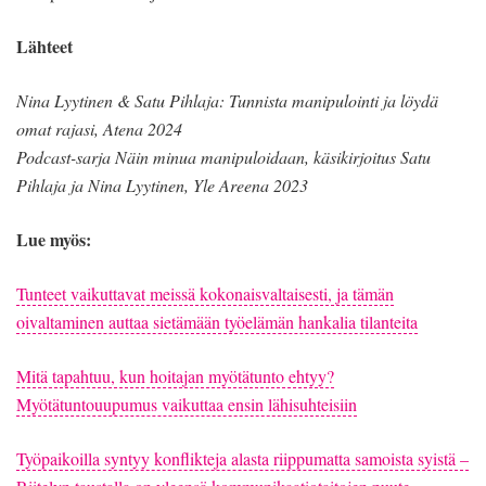
Lähteet
Nina Lyytinen & Satu Pihlaja: Tunnista manipulointi ja löydä
omat rajasi, Atena 2024
Podcast-sarja Näin minua manipuloidaan, käsikirjoitus Satu
Pihlaja ja Nina Lyytinen, Yle Areena 2023
Lue myös:
Tunteet vaikuttavat meissä kokonaisvaltaisesti, ja tämän
oivaltaminen auttaa sietämään työelämän hankalia tilanteita
Mitä tapahtuu, kun hoitajan myötätunto ehtyy?
Myötätuntouupumus vaikuttaa ensin lähisuhteisiin
Työpaikoilla syntyy konflikteja alasta riippumatta samoista syistä –