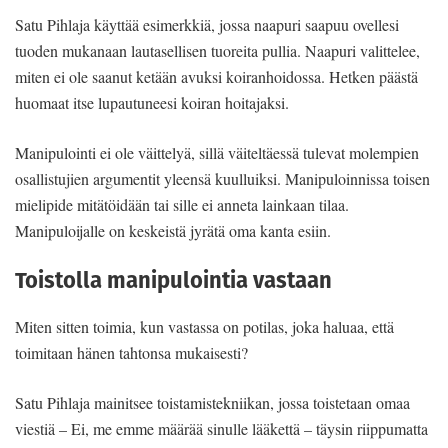
Satu Pihlaja käyttää esimerkkiä, jossa naapuri saapuu ovellesi
tuoden mukanaan lautasellisen tuoreita pullia. Naapuri valittelee,
miten ei ole saanut ketään avuksi koiranhoidossa. Hetken päästä
huomaat itse lupautuneesi koiran hoitajaksi.
Manipulointi ei ole väittelyä, sillä väiteltäessä tulevat molempien
osallistujien argumentit yleensä kuulluiksi. Manipuloinnissa toisen
mielipide mitätöidään tai sille ei anneta lainkaan tilaa.
Manipuloijalle on keskeistä jyrätä oma kanta esiin.
Toistolla manipulointia vastaan
Miten sitten toimia, kun vastassa on potilas, joka haluaa, että
toimitaan hänen tahtonsa mukaisesti?
Satu Pihlaja mainitsee toistamistekniikan, jossa toistetaan omaa
viestiä – Ei, me emme määrää sinulle lääkettä – täysin riippumatta