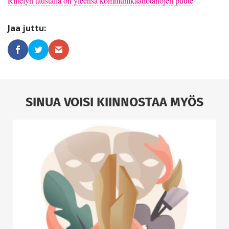
Riitelyn taustalla on yleensä kommunikaatiotaitojen puute
SINUA VOISI KIINNOSTAA MYÖS