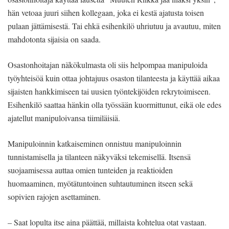
hän vetoaa juuri siihen kollegaan, joka ei kestä ajatusta toisen
pulaan jättämisestä. Tai ehkä esihenkilö uhriutuu ja avautuu, miten
mahdotonta sijaisia on saada.
Osastonhoitajan näkökulmasta oli siis helpompaa manipuloida
työyhteisöä kuin ottaa johtajuus osaston tilanteesta ja käyttää aikaa
sijaisten hankkimiseen tai uusien työntekijöiden rekrytoimiseen.
Esihenkilö saattaa hänkin olla työssään kuormittunut, eikä ole edes
ajatellut manipuloivansa tiimiläisiä.
Manipuloinnin katkaiseminen onnistuu manipuloinnin
tunnistamisella ja tilanteen näkyväksi tekemisellä. Itsensä
suojaamisessa auttaa omien tunteiden ja reaktioiden
huomaaminen, myötätuntoinen suhtautuminen itseen sekä
sopivien rajojen asettaminen.
– Saat lopulta itse aina päättää, millaista kohtelua otat vastaan.