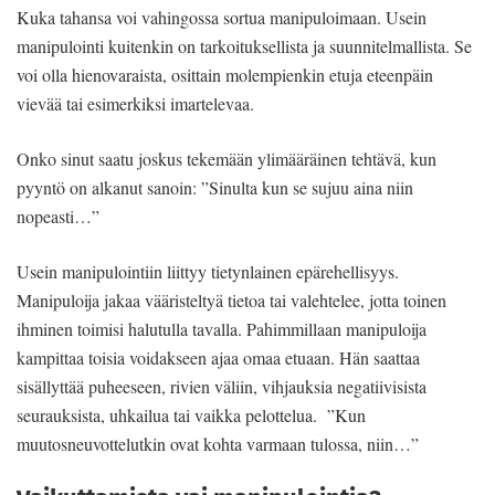
Kuka tahansa voi vahingossa sortua manipuloimaan. Usein
manipulointi kuitenkin on tarkoituksellista ja suunnitelmallista. Se
voi olla hienovaraista, osittain molempienkin etuja eteenpäin
vievää tai esimerkiksi imartelevaa.
Onko sinut saatu joskus tekemään ylimääräinen tehtävä, kun
pyyntö on alkanut sanoin: ”Sinulta kun se sujuu aina niin
nopeasti…”
Usein manipulointiin liittyy tietynlainen epärehellisyys.
Manipuloija jakaa vääristeltyä tietoa tai valehtelee, jotta toinen
ihminen toimisi halutulla tavalla. Pahimmillaan manipuloija
kampittaa toisia voidakseen ajaa omaa etuaan. Hän saattaa
sisällyttää puheeseen, rivien väliin, vihjauksia negatiivisista
seurauksista, uhkailua tai vaikka pelottelua. ”Kun
muutosneuvottelutkin ovat kohta varmaan tulossa, niin…”