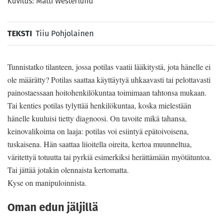
Kuvitus: Matti Westerlund
TEKSTI
Tiiu Pohjolainen
Tunnistatko tilanteen, jossa potilas vaatii lääkitystä, jota hänelle ei
ole määrätty? Potilas saattaa käyttäytyä uhkaavasti tai pelottavasti
painostaessaan hoitohenkilökuntaa toimimaan tahtonsa mukaan.
Tai kenties potilas tylyttää henkilökuntaa, koska mielestään
hänelle kuuluisi tietty diagnoosi. On tavoite mikä tahansa,
keinovalikoima on laaja: potilas voi esiintyä epätoivoisena,
tuskaisena. Hän saattaa liioitella oireita, kertoa muunneltua,
väritettyä totuutta tai pyrkiä esimerkiksi herättämään myötätuntoa.
Tai jättää jotakin olennaista kertomatta.
Kyse on manipuloinnista.
Oman edun jäljillä