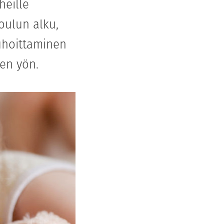
heille
koulun alku,
auhoittaminen
sen yön.