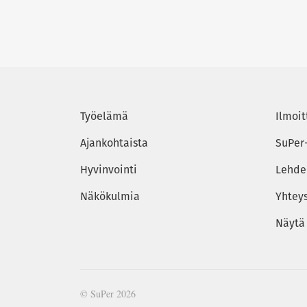
Työelämä
Ilmoit
Ajankohtaista
SuPer
Hyvinvointi
Lehden
Näkökulmia
Yhtey
Näytä
© SuPer 2026