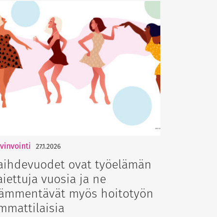
vinvointi
27.1.2026
aihdevuodet ovat työelämän
aiettuja vuosia ja ne
ämmentävät myös hoitotyön
mmattilaisia