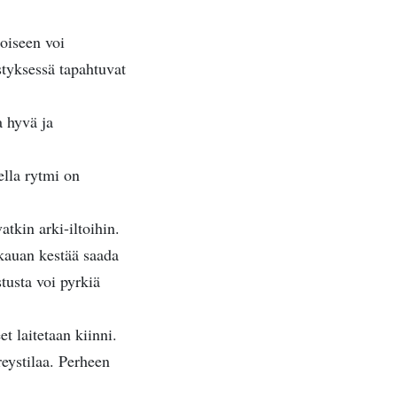
toiseen voi
styksessä tapahtuvat
a hyvä ja
ella rytmi on
atkin arki-iltoihin.
 kauan kestää saada
tusta voi pyrkiä
t laitetaan kiinni.
reystilaa. Perheen