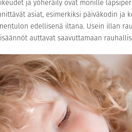
keudet ja yöheräily ovat monille lapsiper
nnittävät asiat, esimerkiksi päiväkodin ja 
nentulon edellisenä iltana. Usein illan r
elisäännöt auttavat saavuttamaan rauhalli