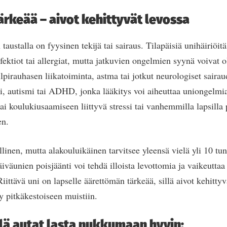
tärkeää – aivot kehittyvät levossa
austalla on fyysinen tekijä tai sairaus. Tilapäisiä unihäiriöit
ektiot tai allergiat, mutta jatkuvien ongelmien syynä voivat o
ilpirauhasen liikatoiminta, astma tai jotkut neurologiset sairau
i, autismi tai ADHD, jonka lääkitys voi aiheuttaa uniongelm
i koulukiusaamiseen liittyvä stressi tai vanhemmilla lapsilla 
en.
linen, mutta alakouluikäinen tarvitsee yleensä vielä yli 10 tun
äiväunien poisjäänti voi tehdä illoista levottomia ja vaikeutta
Riittävä uni on lapselle äärettömän tärkeää, sillä aivot kehittyv
yy pitkäkestoiseen muistiin.
llä autat lasta nukkumaan hyvin: