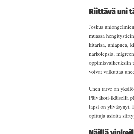
Riittävä uni 
Joskus uniongelmien t
muassa hengitystieinf
kitarisa, uniapnea, k
narkolepsia, migreen
oppimisvaikeuksiin ta
voivat vaikuttaa une
Unen tarve on yksilöl
Päiväkoti-ikäisellä p
lapsi on yliväsynyt. 
opittuja asioita siirt
Näillä vinkei