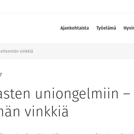
Ajankohtaista
Työelämä
Hyvi
seitsemän vinkkiä
7
asten uniongelmiin –
män vinkkiä