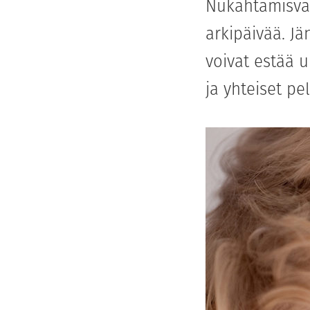
Nukahtamisvai
arkipäivää. Jä
voivat estää u
ja yhteiset p