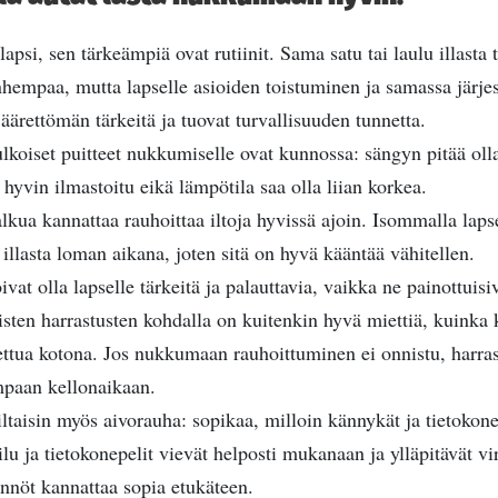
apsi, sen tärkeämpiä ovat rutiinit. Sama satu tai laulu illasta 
nhempaa, mutta lapselle asioiden toistuminen ja samassa järje
t äärettömän tärkeitä ja tuovat turvallisuuden tunnetta.
ulkoiset puitteet nukkumiselle ovat kunnossa: sängyn pitää oll
vin ilmastoitu eikä lämpötila saa olla liian korkea.
kua kannattaa rauhoittaa iltoja hyvissä ajoin. Isommalla laps
 illasta loman aikana, joten sitä on hyvä kääntää vähitellen.
vat olla lapselle tärkeitä ja palauttavia, vaikka ne painottuisiv
sisten harrastusten kohdalla on kuitenkin hyvä miettiä, kuinka
ettua kotona. Jos nukkumaan rauhoittuminen ei onnistu, harras
mpaan kellonaikaan.
iltaisin myös aivorauha: sopikaa, milloin kännykät ja tietokonee
lu ja tietokonepelit vievät helposti mukanaan ja ylläpitävät vi
ännöt kannattaa sopia etukäteen.