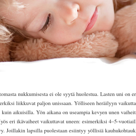
tomasta nukkumisesta ei ole syytä huolestua. Lasten uni on eri
merkiksi liikkuvat paljon unissaan. Yölliseen heräilyyn vaikutta
 kuin aikuisilla. Yön aikana on useampia kevyen unen vaiheita
yös eri ikävaiheet vaikuttavat uneen: esimerkiksi 4–5-vuotiaill
y. Joillakin lapsilla puolestaan esiintyy yöllisiä kauhukohtauk