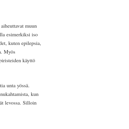
ä aiheuttavat muun
lla esimerkiksi iso
det, kuten epilepsia,
ia. Myös
piristeiden käyttö
tia unta yössä.
a nukahtamista, kun
ät levossa. Silloin