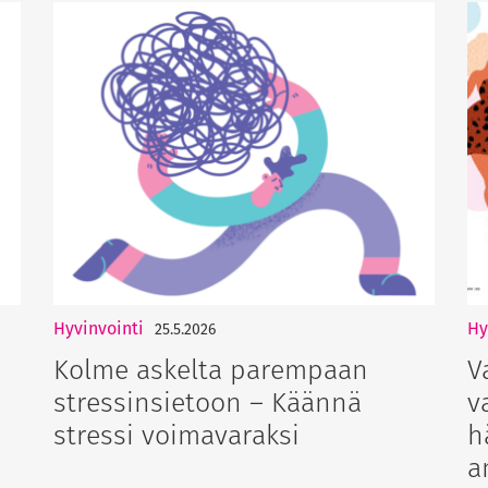
Hyvinvointi
Hy
25.5.2026
Kolme askelta parempaan
V
stressinsietoon – Käännä
v
stressi voimavaraksi
h
a