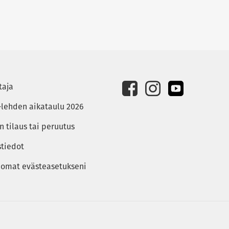
taja
-lehden aikataulu 2026
 tilaus tai peruutus
stiedot
 omat evästeasetukseni