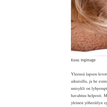
Kuva: Ingimage
Yleensä lapsen levot
aikuisilla, ja he esi
unisykli on lyhyempi
havahtuu helposti. M
yleinen yöheräilyn sy