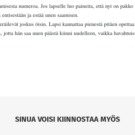
misesta numeroa. Jos lapselle luo paineita, että nyt on pakko 
tä entisestään ja estää unen saamisen.
eräilevät joskus öisin. Lapsi kannattaa pienestä pitäen opetta
jotta hän saa unen päästä kiinni uudelleen, vaikka havahtuisi
SINUA VOISI KIINNOSTAA MYÖS