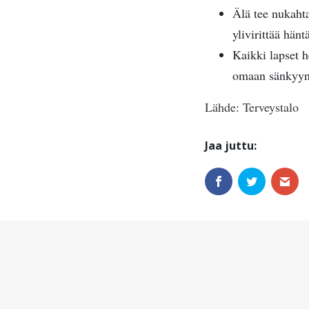
Älä tee nukahta
ylivirittää hän
Kaikki lapset h
omaan sänkyyn, 
Lähde: Terveystalo