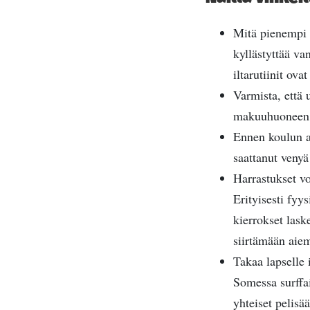
Mitä pienempi l
kyllästyttää va
iltarutiinit ova
Varmista, että 
makuuhuoneen hy
Ennen koulun al
saattanut venyä
Harrastukset voi
Erityisesti fyy
kierrokset lask
siirtämään aie
Takaa lapselle 
Somessa surffai
yhteiset pelisä