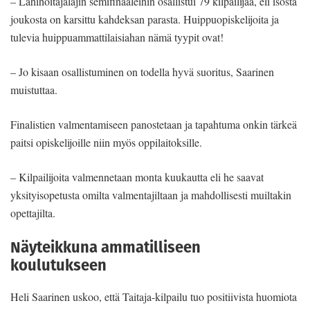
– Lähihoitajalajin semifinaaleihin osallistui 79 kilpailijaa, eli isosta
joukosta on karsittu kahdeksan parasta. Huippuopiskelijoita ja
tulevia huippuammattilaisiahan nämä tyypit ovat!
– Jo kisaan osallistuminen on todella hyvä suoritus, Saarinen
muistuttaa.
Finalistien valmentamiseen panostetaan ja tapahtuma onkin tärkeä
paitsi opiskelijoille niin myös oppilaitoksille.
– Kilpailijoita valmennetaan monta kuukautta eli he saavat
yksityisopetusta omilta valmentajiltaan ja mahdollisesti muiltakin
opettajilta.
Näyteikkuna ammatilliseen
koulutukseen
Heli Saarinen uskoo, että Taitaja-kilpailu tuo positiivista huomiota