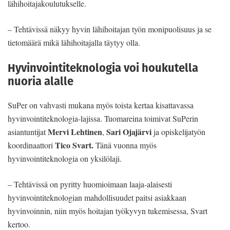
lähihoitajakoulutukselle.
– Tehtävissä näkyy hyvin lähihoitajan työn monipuolisuus ja se
tietomäärä mikä lähihoitajalla täytyy olla.
Hyvinvointiteknologia voi houkutella
nuoria alalle
SuPer on vahvasti mukana myös toista kertaa kisattavassa
hyvinvointiteknologia-lajissa. Tuomareina toimivat SuPerin
Mervi Lehtinen
Sari Ojajärvi
asiantuntijat
,
ja opiskelijatyön
Tico Svart.
koordinaattori
Tänä vuonna myös
hyvinvointiteknologia on yksilölaji.
– Tehtävissä on pyritty huomioimaan laaja-alaisesti
hyvinvointiteknologian mahdollisuudet paitsi asiakkaan
hyvinvoinnin, niin myös hoitajan työkyvyn tukemisessa, Svart
kertoo.