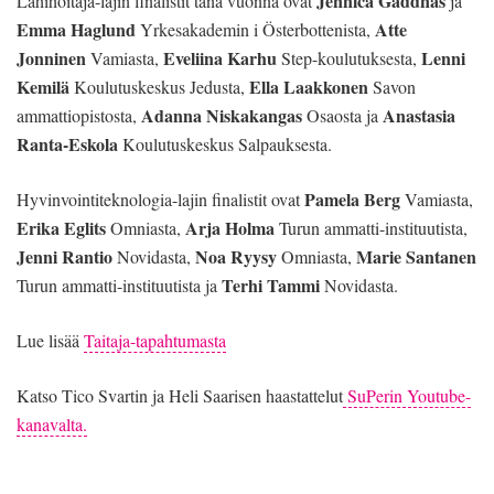
Jennica Gäddnäs
Lähihoitaja-lajin finalistit tänä vuonna ovat
ja
Emma Haglund
Atte
Yrkesakademin i Österbottenista,
Jonninen
Eveliina Karhu
Lenni
Vamiasta,
Step-koulutuksesta,
Kemilä
Ella Laakkonen
Koulutuskeskus Jedusta,
Savon
Adanna Niskakangas
Anastasia
ammattiopistosta,
Osaosta ja
Ranta-Eskola
Koulutuskeskus Salpauksesta.
Pamela Berg
Hyvinvointiteknologia-lajin finalistit ovat
Vamiasta,
Erika Eglits
Arja Holma
Omniasta,
Turun ammatti-instituutista,
Jenni Rantio
Noa Ryysy
Marie Santanen
Novidasta,
Omniasta,
Terhi Tammi
Turun ammatti-instituutista ja
Novidasta.
Lue lisää
Taitaja-tapahtumasta
Katso Tico Svartin ja Heli Saarisen haastattelut
SuPerin Youtube-
kanavalta.