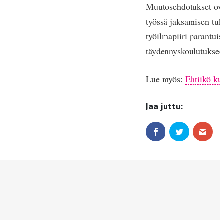
Muutosehdotukset ova
työssä jaksamisen tu
työilmapiiri parantui
täydennyskoulutukse
Lue myös:
Ehtiikö k