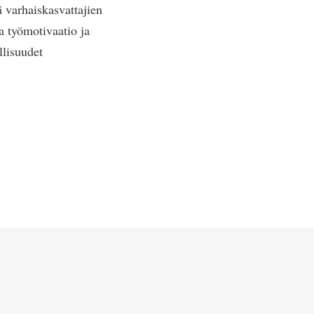
 varhaiskasvattajien
a työmotivaatio ja
llisuudet