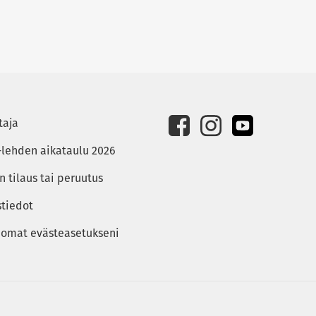
taja
-lehden aikataulu 2026
 tilaus tai peruutus
stiedot
 omat evästeasetukseni