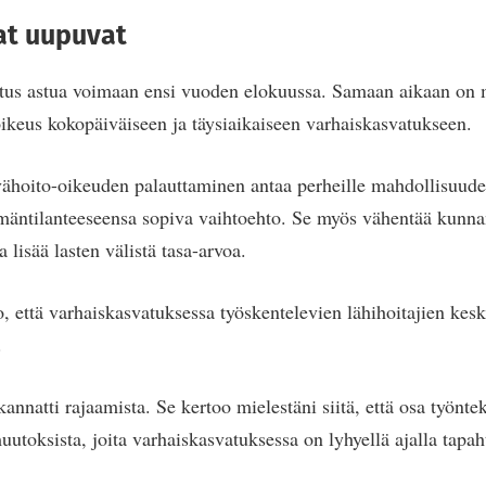
at uupuvat
tus astua voimaan ensi vuoden elokuussa. Samaan aikaan on 
ikeus kokopäiväiseen ja täysiaikaiseen varhaiskasvatukseen.
vähoito-oikeuden palauttaminen antaa perheille mahdollisuuden
mäntilanteeseensa sopiva vaihtoehto. Se myös vähentää kunn
a lisää lasten välistä tasa-arvoa.
, että varhaiskasvatuksessa työskentelevien lähihoitajien kesk
.
kannatti rajaamista. Se kertoo mielestäni siitä, että osa työnte
uutoksista, joita varhaiskasvatuksessa on lyhyellä ajalla tapah