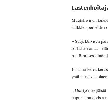
Lastenhoitaj
Muutoksen on tarkoi
kaikkien perheiden o
– Subjektiivisen päi
parhaiten omaan elä
päätösprosessointia j
Johanna Perez kertoo
yhtä mustavalkoinen
– Osa työntekijöistä 
uupunut jatkuvista m