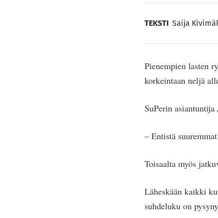
TEKSTI
Saija Kivimä
Pienempien lasten ry
korkeintaan neljä all
SuPerin asiantuntija
– Entistä suuremmat 
Toisaalta myös jatku
Läheskään kaikki kun
suhdeluku on pysynyt