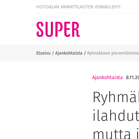
HOITOALAN AMMATTILAISTEN VERKKOLEHTI
Etusivu
/
Ajankohtaista
/
Ryhmäkoon pienentäminen 
Ajankohtaista
8.11.2
Ryhmä
ilahdut
mutta 