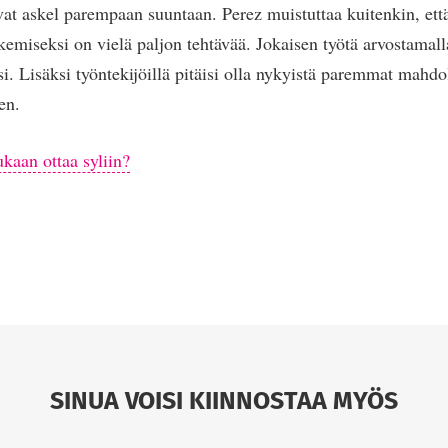
t askel parempaan suuntaan. Perez muistuttaa kuitenkin, että
kemiseksi on vielä paljon tehtävää. Jokaisen työtä arvostamall
si. Lisäksi työntekijöillä pitäisi olla nykyistä paremmat mahdo
en.
ukaan ottaa syliin?
SINUA VOISI KIINNOSTAA MYÖS