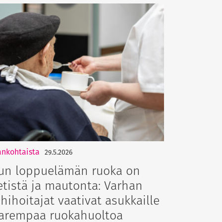
ankohtaista
29.5.2026
un loppuelämän ruoka on
etistä ja mautonta: Varhan
ähihoitajat vaativat asukkaille
arempaa ruokahuoltoa