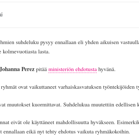
ki
hmien suhdeluku pysyy ennallaan eli yhden aikuisen vastuulla
e kolmevuotiasta lasta.
Johanna Perez
pitää
ministeriön ehdotusta
hyvänä.
ryhmät ovat vaikuttaneet varhaiskasvatuksen työntekijöiden t
vat muutokset kuormittavat. Suhdelukua muutettiin edellisen
nat eivät ole käyttäneet mahdollisuutta hyväkseen. Esimerkik
 ennallaan eikä nyt tehty ehdotus vaikuta ryhmäkokoihin.