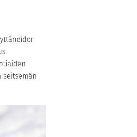
äyttäneiden
us
otiaiden
n seitsemän