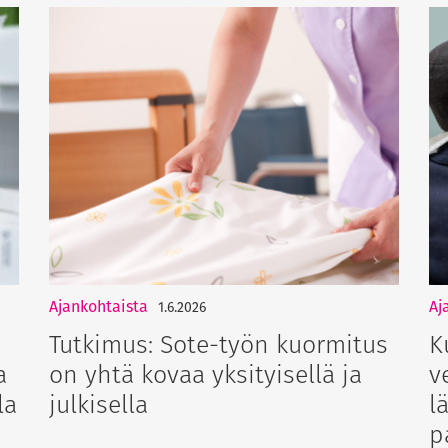
Ajankohtaista
Aj
1.6.2026
Tutkimus: Sote-työn kuormitus
K
a
on yhtä kovaa yksityisellä ja
v
la
julkisella
l
p