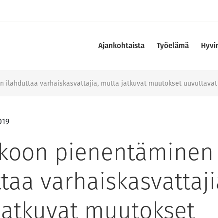
Ajankohtaista
Työelämä
Hyvi
ilahduttaa varhaiskasvattajia, mutta jatkuvat muutokset uuvuttavat
019
koon pienentäminen
taa varhaiskasvattaji
jatkuvat muutokset