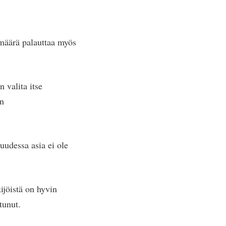
määrä palauttaa myös
 valita itse
an
uudessa asia ei ole
kijöistä on hyvin
tunut.