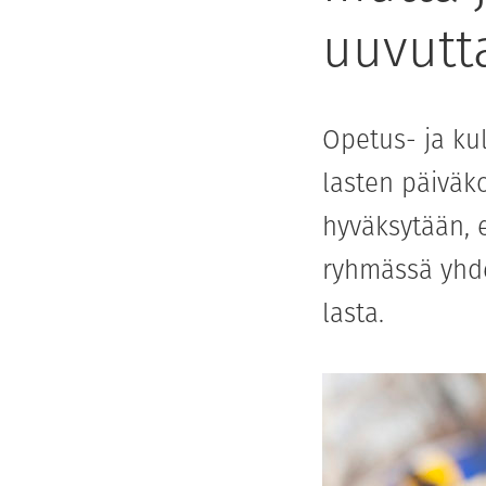
uuvutt
Opetus- ja ku
lasten päiväk
hyväksytään, 
ryhmässä yhde
lasta.