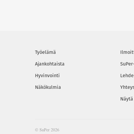
Työelämä
Ilmoit
Ajankohtaista
SuPer
Hyvinvointi
Lehden
Näkökulmia
Yhtey
Näytä
© SuPer 2026