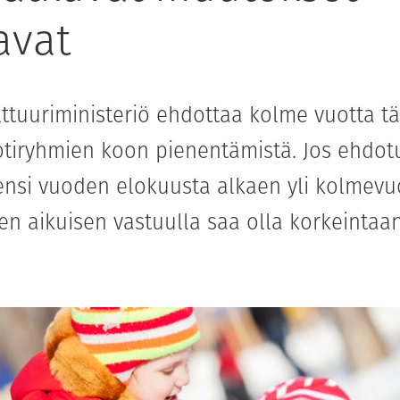
avat
lttuuriministeriö ehdottaa kolme vuotta t
otiryhmien koon pienentämistä. Jos ehdot
ensi vuoden elokuusta alkaen yli kolmevu
n aikuisen vastuulla saa olla korkeintaa