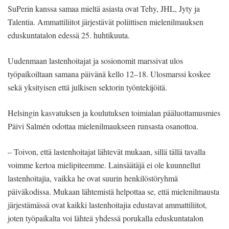
SuPerin kanssa samaa mieltä asiasta ovat Tehy, JHL, Jyty ja
Talentia. Ammattiliitot järjestävät poliittisen mielenilmauksen
eduskuntatalon edessä 25. huhtikuuta.
Uudenmaan lastenhoitajat ja sosionomit marssivat ulos
työpaikoiltaan samana päivänä kello 12–18. Ulosmarssi koskee
sekä yksityisen että julkisen sektorin työntekijöitä.
Helsingin kasvatuksen ja koulutuksen toimialan pääluottamusmies
Päivi Salmén odottaa mielenilmaukseen runsasta osanottoa.
– Toivon, että lastenhoitajat lähtevät mukaan, sillä tällä tavalla
voimme kertoa mielipiteemme. Lainsäätäjä ei ole kuunnellut
lastenhoitajia, vaikka he ovat suurin henkilöstöryhmä
päiväkodissa. Mukaan lähtemistä helpottaa se, että mielenilmausta
järjestämässä ovat kaikki lastenhoitajia edustavat ammattiliitot,
joten työpaikalta voi lähteä yhdessä porukalla eduskuntatalon