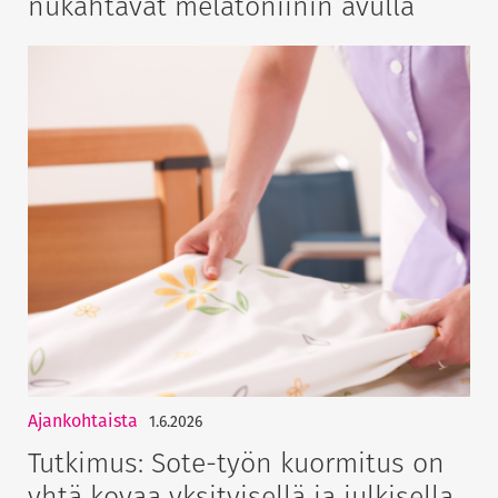
nukahtavat melatoniinin avulla
Ajankohtaista
1.6.2026
Tutkimus: Sote-työn kuormitus on
yhtä kovaa yksityisellä ja julkisella