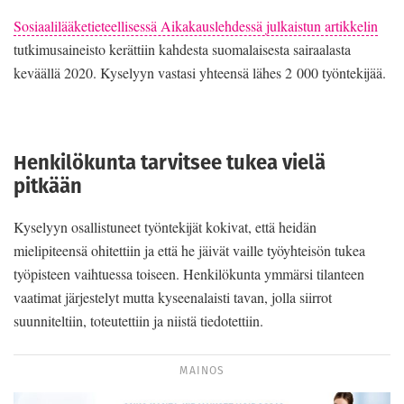
Sosiaalilääketieteellisessä Aikakauslehdessä julkaistun artikkelin
tutkimusaineisto kerättiin kahdesta suomalaisesta sairaalasta
keväällä 2020. Kyselyyn vastasi yhteensä lähes 2 000 työntekijää.
Henkilökunta tarvitsee tukea vielä
pitkään
Kyselyyn osallistuneet työntekijät kokivat, että heidän
mielipiteensä ohitettiin ja että he jäivät vaille työyhteisön tukea
työpisteen vaihtuessa toiseen. Henkilökunta ymmärsi tilanteen
vaatimat järjestelyt mutta kyseenalaisti tavan, jolla siirrot
suunniteltiin, toteutettiin ja niistä tiedotettiin.
MAINOS