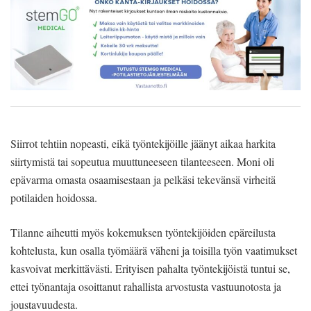
Siirrot tehtiin nopeasti, eikä työntekijöille jäänyt aikaa harkita
siirtymistä tai sopeutua muuttuneeseen tilanteeseen. Moni oli
epävarma omasta osaamisestaan ja pelkäsi tekevänsä virheitä
potilaiden hoidossa.
Tilanne aiheutti myös kokemuksen työntekijöiden epäreilusta
kohtelusta, kun osalla työmäärä väheni ja toisilla työn vaatimukset
kasvoivat merkittävästi. Erityisen pahalta työntekijöistä tuntui se,
ettei työnantaja osoittanut rahallista arvostusta vastuunotosta ja
joustavuudesta.