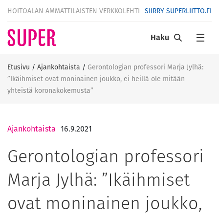
HOITOALAN AMMATTILAISTEN VERKKOLEHTI
SIIRRY SUPERLIITTO.FI
Haku
Etusivu
/
Ajankohtaista
/
Gerontologian professori Marja Jylhä:
”Ikäihmiset ovat moninainen joukko, ei heillä ole mitään
yhteistä koronakokemusta”
Ajankohtaista
16.9.2021
Gerontologian professori
Marja Jylhä: ”Ikäihmiset
ovat moninainen joukko,