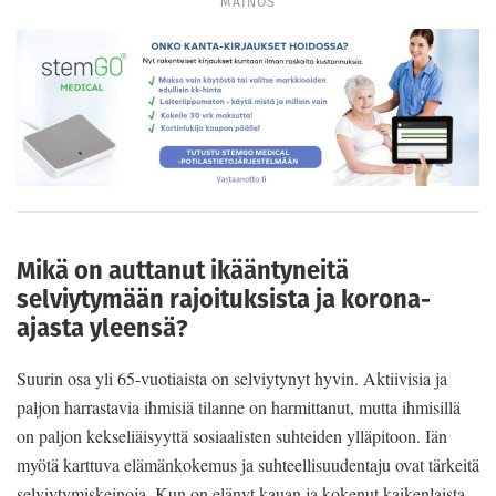
MAINOS
Mikä on auttanut ikääntyneitä
selviytymään rajoituksista ja korona-
ajasta yleensä?
Suurin osa yli 65-vuotiaista on selviytynyt hyvin. Aktiivisia ja
paljon harrastavia ihmisiä tilanne on harmittanut, mutta ihmisillä
on paljon kekseliäisyyttä sosiaalisten suhteiden ylläpitoon. Iän
myötä karttuva elämänkokemus ja suhteellisuudentaju ovat tärkeitä
selviytymiskeinoja. Kun on elänyt kauan ja kokenut kaikenlaista,