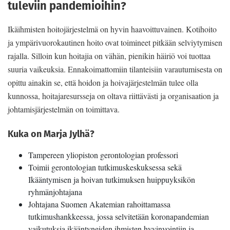
tuleviin pandemioihin?
Ikäihmisten hoitojärjestelmä on hyvin haavoittuvainen. Kotihoito
ja ympärivuorokautinen hoito ovat toimineet pitkään selviytymisen
rajalla. Silloin kun hoitajia on vähän, pienikin häiriö voi tuottaa
suuria vaikeuksia. Ennakoimattomiin tilanteisiin varautumisesta on
opittu ainakin se, että hoidon ja hoivajärjestelmän tulee olla
kunnossa, hoitajaresursseja on oltava riittävästi ja organisaation ja
johtamisjärjestelmän on toimittava.
Kuka on Marja Jylhä?
Tampereen yliopiston gerontologian professori
Toimii gerontologian tutkimuskeskuksessa sekä
Ikääntymisen ja hoivan tutkimuksen huippuyksikön
ryhmänjohtajana
Johtajana Suomen Akatemian rahoittamassa
tutkimushankkeessa, jossa selvitetään koronapandemian
vaikutuksia ikääntyneiden ihmisten hyvinvointiin ja