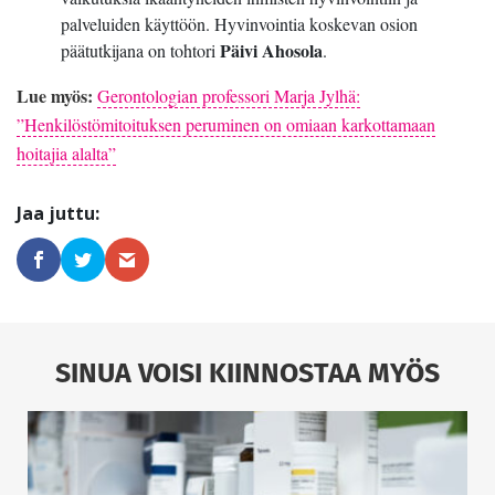
palveluiden käyttöön. Hyvinvointia koskevan osion
Päivi Ahosola
päätutkijana on tohtori
.
Lue myös:
Gerontologian professori Marja Jylhä:
”Henkilöstömitoituksen peruminen on omiaan karkottamaan
hoitajia alalta”
SINUA VOISI KIINNOSTAA MYÖS