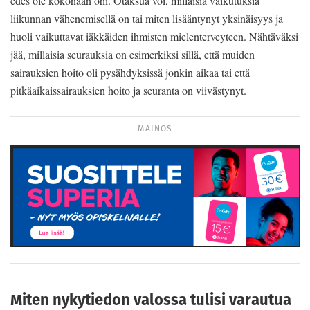
edes ole kokonaan ohi. Otaksua voi, millaisia vaikutuksia
liikunnan vähenemisellä on tai miten lisääntynyt yksinäisyys ja
huoli vaikuttavat iäkkäiden ihmisten mielenterveyteen. Nähtäväksi
jää, millaisia seurauksia on esimerkiksi sillä, että muiden
sairauksien hoito oli pysähdyksissä jonkin aikaa tai että
pitkäaikaissairauksien hoito ja seuranta on viivästynyt.
MAINOS
Miten nykytiedon valossa tulisi varautua