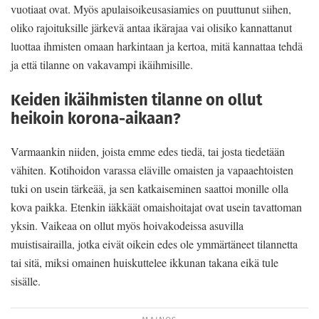
vuotiaat ovat. Myös apulaisoikeusasiamies on puuttunut siihen,
oliko rajoituksille järkevä antaa ikärajaa vai olisiko kannattanut
luottaa ihmisten omaan harkintaan ja kertoa, mitä kannattaa tehdä
ja että tilanne on vakavampi ikäihmisille.
Keiden ikäihmisten tilanne on ollut
heikoin korona-aikaan?
Varmaankin niiden, joista emme edes tiedä, tai josta tiedetään
vähiten. Kotihoidon varassa eläville omaisten ja vapaaehtoisten
tuki on usein tärkeää, ja sen katkaiseminen saattoi monille olla
kova paikka. Etenkin iäkkäät omaishoitajat ovat usein tavattoman
yksin. Vaikeaa on ollut myös hoivakodeissa asuvilla
muistisairailla, jotka eivät oikein edes ole ymmärtäneet tilannetta
tai sitä, miksi omainen huiskuttelee ikkunan takana eikä tule
sisälle.