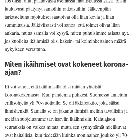
Jos olisin ollut päättävässä asemassa maaliskuussa 2020, olisin
luultavasti päätynyt samoihin ratkaisuihin. Jälkeenpäin
tarkasteltuna rajoitukset saattoivat olla liian kovia ja liian
summittaisia. Jälkiviisaasti voi sanoa, että toimet olivat liian
ankaria, mutta samalla voi kysyä, miten puhuisimme asiasta nyt,
jos kuolleita ikäihmisiä olisi kaksin- tai kolminkertainen määrä
nykyiseen verrattuna.
Miten ikäihmiset ovat kokeneet korona-
ajan?
Ei voi sanoa, että ikäihmisillä olisi mitään yhteistä
koronakokemusta. Kun pandemia puhkesi, Suomessa annettiin
erillisohjeita yli 70-vuotiaille. Se oli äkkireaktio, joka säästi
ihmishenkiä. Samalla se on jakanut ihmisiä meihin tavallisiin ja
meidän suojeluamme tarvitseviin ikäihmisiin. Kahtiajaon
seurauksia on vaikea mitata, mutta sen synnyttämät mielikuvat
ovat haitallisia, kun tiedetään kuinka moninainen joukko yli 70-