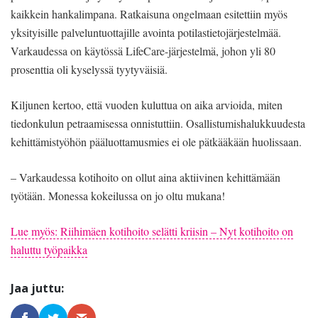
kaikkein hankalimpana. Ratkaisuna ongelmaan esitettiin myös
yksityisille palveluntuottajille avointa potilastietojärjestelmää.
Varkaudessa on käytössä LifeCare-järjestelmä, johon yli 80
prosenttia oli kyselyssä tyytyväisiä.
Kiljunen kertoo, että vuoden kuluttua on aika arvioida, miten
tiedonkulun petraamisessa onnistuttiin. Osallistumishalukkuudesta
kehittämistyöhön pääluottamusmies ei ole pätkääkään huolissaan.
– Varkaudessa kotihoito on ollut aina aktiivinen kehittämään
työtään. Monessa kokeilussa on jo oltu mukana!
Lue myös: Riihimäen kotihoito selätti kriisin – Nyt kotihoito on
haluttu työpaikka