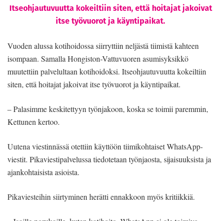
Itseohjautuvuutta kokeiltiin siten, että hoitajat jakoivat
itse työvuorot ja käyntipaikat.
Vuoden alussa kotihoidossa siirryttiin neljästä tiimistä kahteen
isompaan. Samalla Hongiston-Vattuvuoren asumisyksikkö
muutettiin palvelultaan kotihoidoksi. Itseohjautuvuutta kokeiltiin
siten, että hoitajat jakoivat itse työvuorot ja käyntipaikat.
– Palasimme keskitettyyn työnjakoon, koska se toimii paremmin,
Kettunen kertoo.
Uutena viestinnässä otettiin käyttöön tiimikohtaiset WhatsApp-
viestit. Pikaviestipalvelussa tiedotetaan työnjaosta, sijaisuuksista ja
ajankohtaisista asioista.
Pikaviesteihin siirtyminen herätti ennakkoon myös kritiikkiä.