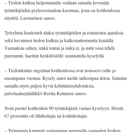
– Tiedon kulkua helpottamalla voidaan samalla keventää
työntekijöiden psykososiaalista kuormaa, josta on kotihoidossa
näyttöä, Luostarinen sanoo.
Työryhmä kuulosteli aluksi työntekijöiden ja esimiesten ajatuksia
sekä havainnoi tiedon kulkua ja kulkemattomuutta kentällä.
Vastauksia siihen, mikä toimii ja mikä ei, ja mitä voisi tehdä
paremmin, haettiin henkilöstölle suunnatulla kyselyllä.
– Tiedonkulun ongelmat kotihoidossa ovat nousseet esille jo
useampana vuonna. Kysely antoi meille tarkempaa tietoa. Saimme
samalla myös paljon hyviä kehittämisehdotuksia,
palvelualuepäällikkö Reetta Kettunen sanoo.
Noin puolet kotihoidon 90 työntekijästä vastasi kyselyyn. Heistä
67 prosenttia oli lähihoitajia tai kodinhoitajia.
– Työnantaja kannusti vastaamaan arpomalla vastaajien kesken