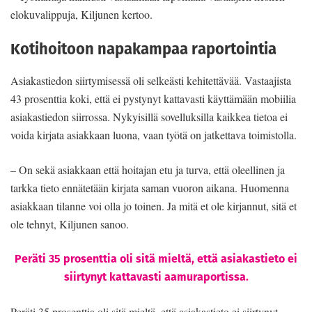
elokuvalippuja, Kiljunen kertoo.
Kotihoitoon napakampaa raportointia
Asiakastiedon siirtymisessä oli selkeästi kehitettävää. Vastaajista
43 prosenttia koki, että ei pystynyt kattavasti käyttämään mobiilia
asiakastiedon siirrossa. Nykyisillä sovelluksilla kaikkea tietoa ei
voida kirjata asiakkaan luona, vaan työtä on jatkettava toimistolla.
– On sekä asiakkaan että hoitajan etu ja turva, että oleellinen ja
tarkka tieto ennätetään kirjata saman vuoron aikana. Huomenna
asiakkaan tilanne voi olla jo toinen. Ja mitä et ole kirjannut, sitä et
ole tehnyt, Kiljunen sanoo.
Peräti 35 prosenttia oli sitä mieltä, että asiakastieto ei
siirtynyt kattavasti aamuraportissa.
Peräti 35 prosenttia oli sitä mieltä, että asiakastieto ei siirtynyt