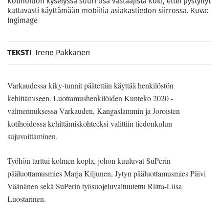
Kotihoidon kyselyssä suuri osa vastaajista koki, ettei pystynyt
kattavasti käyttämään mobiilia asiakastiedon siirrossa. Kuva:
Ingimage
TEKSTI
Irene Pakkanen
Varkaudessa kiky-tunnit päätettiin käyttää henkilöstön
kehittämiseen. Luottamushenkilöiden Kunteko 2020 -
valmennuksessa Varkauden, Kangaslammin ja Joroisten
kotihoidossa kehittämiskohteeksi valittiin tiedonkulun
sujuvoittaminen.
Työhön tarttui kolmen kopla, johon kuuluvat SuPerin
pääluottamusmies Marja Kiljunen, Jytyn pääluottamusmies Päivi
Väänänen sekä SuPerin työsuojeluvaltuutettu Riitta-Liisa
Luostarinen.