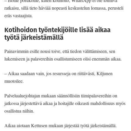
– Isoille porukoille, kuten kotihoito, WhatsApp ei ole toimiva
ratkaisu, sillä tieto häviää nopeasti keskustelun lomassa, perusteli
eräs vastaajista.
Kotihoidon työntekijöille lisää aikaa
työtä järkeistämällä
Painavimmin esille nousi toive, että tiedon välittämiseen, sen
lukemiseen ja palavereihin osallistumiseen olisi enemmän aikaa.
– Aikaa saadaan vain, jos resursseja on riittävästi, Kiljunen
muotoilee.
Palvelualuejohtajan mukaan säännöllisiin tiimipalavereihin on
jatkossa järjestettävä aikaa ja hoitajille oikeasti mahdollisuus myös
osallistua niihin.
Aikaa aiotaan Kettusen mukaan järjestää työtä järkeistämällä.