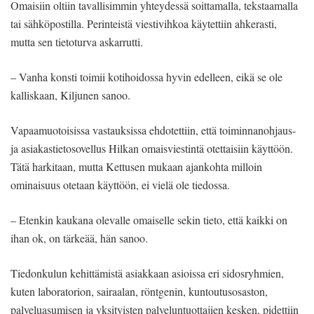
Omaisiin oltiin tavallisimmin yhteydessä soittamalla, tekstaamalla
tai sähköpostilla. Perinteistä viestivihkoa käytettiin ahkerasti,
mutta sen tietoturva askarrutti.
– Vanha konsti toimii kotihoidossa hyvin edelleen, eikä se ole
kalliskaan, Kiljunen sanoo.
Vapaamuotoisissa vastauksissa ehdotettiin, että toiminnanohjaus-
ja asiakastietosovellus Hilkan omaisviestintä otettaisiin käyttöön.
Tätä harkitaan, mutta Kettusen mukaan ajankohta milloin
ominaisuus otetaan käyttöön, ei vielä ole tiedossa.
– Etenkin kaukana olevalle omaiselle sekin tieto, että kaikki on
ihan ok, on tärkeää, hän sanoo.
Tiedonkulun kehittämistä asiakkaan asioissa eri sidosryhmien,
kuten laboratorion, sairaalan, röntgenin, kuntoutusosaston,
palveluasumisen ja yksityisten palveluntuottajien kesken, pidettiin