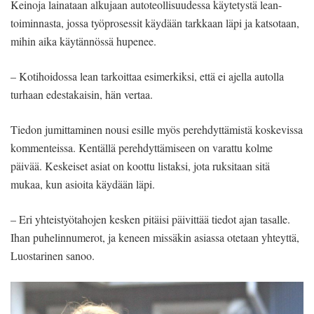
Keinoja lainataan alkujaan autoteollisuudessa käytetystä lean-
toiminnasta, jossa työprosessit käydään tarkkaan läpi ja katsotaan,
mihin aika käytännössä hupenee.
– Kotihoidossa lean tarkoittaa esimerkiksi, että ei ajella autolla
turhaan edestakaisin, hän vertaa.
Tiedon jumittaminen nousi esille myös perehdyttämistä koskevissa
kommenteissa. Kentällä perehdyttämiseen on varattu kolme
päivää. Keskeiset asiat on koottu listaksi, jota ruksitaan sitä
mukaa, kun asioita käydään läpi.
– Eri yhteistyötahojen kesken pitäisi päivittää tiedot ajan tasalle.
Ihan puhelinnumerot, ja keneen missäkin asiassa otetaan yhteyttä,
Luostarinen sanoo.