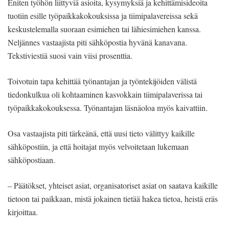
Eniten työhön liittyviä asioita, kysymyksiä ja kehittämisideoita
tuotiin esille työpaikkakokouksissa ja tiimipalavereissa sekä
keskustelemalla suoraan esimiehen tai lähiesimiehen kanssa.
Neljännes vastaajista piti sähköpostia hyvänä kanavana.
Tekstiviestiä suosi vain viisi prosenttia.
Toivotuin tapa kehittää työnantajan ja työntekijöiden välistä
tiedonkulkua oli kohtaaminen kasvokkain tiimipalaverissa tai
työpaikkakokouksessa. Työnantajan läsnäoloa myös kaivattiin.
Osa vastaajista piti tärkeänä, että uusi tieto välittyy kaikille
sähköpostiin, ja että hoitajat myös velvoitetaan lukemaan
sähköpostiaan.
– Päätökset, yhteiset asiat, organisatoriset asiat on saatava kaikille
tietoon tai paikkaan, mistä jokainen tietää hakea tietoa, heistä eräs
kirjoittaa.