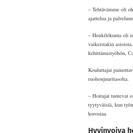
– Tehtävämme oli ohj
ajattelua ja palvelu
– Henkilökunta oli i
vaikeistakin asioist
kehittämistyöhön, Ca
Kouluttajat painottav
ruohonjuuritasolta.
– Hoitajat tuntevat 
tyytyväisiä, kun työn
korostaa.
Hyvinvoiva h