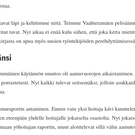
staa.
vat läpi ja kehitimme niitä. Teimme Vaahteramäen pelisäännö
itut tavat. Nyt aikaa ei enää kulu siihen, että joka kerta mietit
kirjasta on apua myös uusien työntekijöiden perehdyttämisess
änsi
mmäinen käytännön muutos oli aamuvuorojen aikaistaminen. 
porrastetusti. Nyt kaikki tulevat seitsemäksi, jolloin asukka
aa.
muraportin antaminen. Ennen vain yksi hoitaja kävi kuuntele
en eteenpäin yhdelle hoitajalle jokaiselta osastolta. Nyt jokai
emaan yöhoitajan raportin, muut aloittelevat sillä välin aamuto