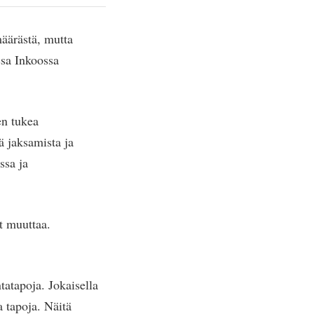
määrästä, mutta
ssa Inkoossa
en tukea
ä jaksamista ja
ssa ja
.
at muuttaa.
tatapoja. Jokaisella
a tapoja. Näitä