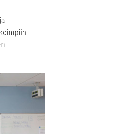
ja
rkeimpiin
en