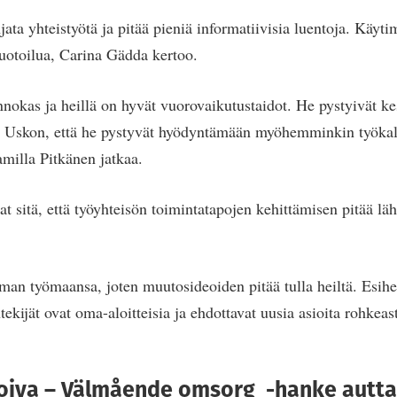
ata yhteistyötä ja pitää pieniä informatiivisia luentoja. Käy
muotoilua, Carina Gädda kertoo.
nnokas ja heillä on hyvät vuorovaikutustaidot. He pystyivät k
a. Uskon, että he pystyvät hyödyntämään myöhemminkin työkal
milla Pitkänen jatkaa.
at sitä, että työyhteisön toimintatapojen kehittämisen pitää läh
oman työmaansa, joten muutosideoiden pitää tulla heiltä. Esihe
tekijät ovat oma-aloitteisia ja ehdottavat uusia asioita rohkea
oiva – Välmående omsorg -hanke autt