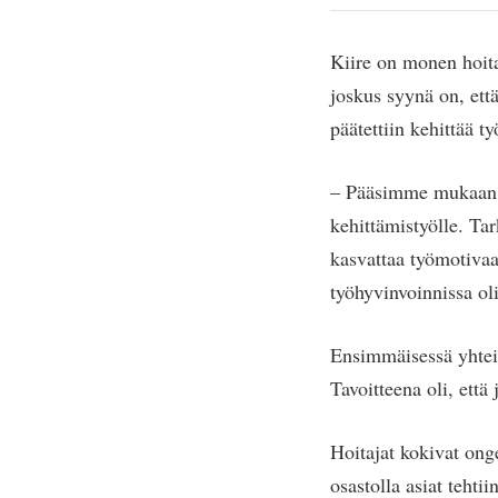
Kiire on monen hoita
joskus syynä on, että
päätettiin kehittää t
– Pääsimme mukaan H
kehittämistyölle. Tar
kasvattaa työmotivaat
työhyvinvoinnissa ol
Ensimmäisessä yhteise
Tavoitteena oli, että
Hoitajat kokivat onge
osastolla asiat tehtii