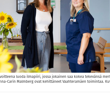
itteena luoda ilmapiiri, jossa jokainen saa kokea tekevänsä merki
nna-Carin Malmberg ovat kehittäneet Vaahteramäen toimintaa. Ku