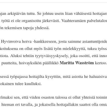
jan arkipäivän tuttu. Se johtuu usein liian vähäisestä hoitaja
 työtä ei ole organisoitu järkevästi. Vaahteramäen palvelutalo
yön tekemisen tapoja yhdessä.
yvinvoiva hoiva -hankkeeseen, josta saimme asiantuntijoid
koituksena on ollut myös lisätä työn mielekkyyttä, tukea työss
iota. Aluksi tehtiin tyytyväisyyskysely, joka osoitti, että inno
Maritta Wasström
i puutteita, hoivayksikön päällikkö
kertoo
ssä työpajassa hoitajilta kysyttiin, mitä asioita he haluaisiv
 jokainen tulee kuulluksi.
lmaksi sen, että viiden osaston talossa ei ollut yhteisiä toimin
n hieman eri tavalla, ja jokaisella hoitajallakin saattoi olla omi