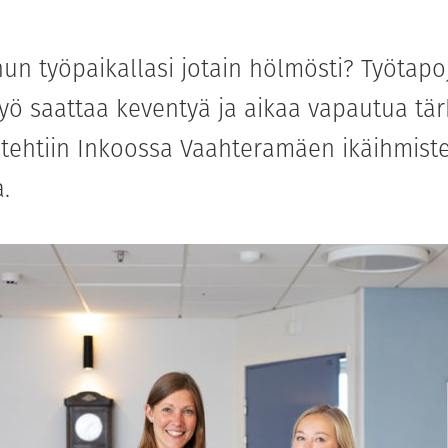
un työpaikallasi jotain hölmösti? Työtapo
työ saattaa keventyä ja aikaa vapautua tä
n tehtiin Inkoossa Vaahteramäen ikäihmist
.