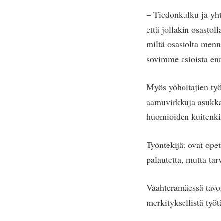
– Tiedonkulku ja yhte
että jollakin osastol
miltä osastolta menn
sovimme asioista enn
Myös yöhoitajien työ
aamuvirkkuja asukkai
huomioiden kuitenkin
Työntekijät ovat opet
palautetta, mutta tar
Vaahteramäessä tavoi
merkityksellistä työt