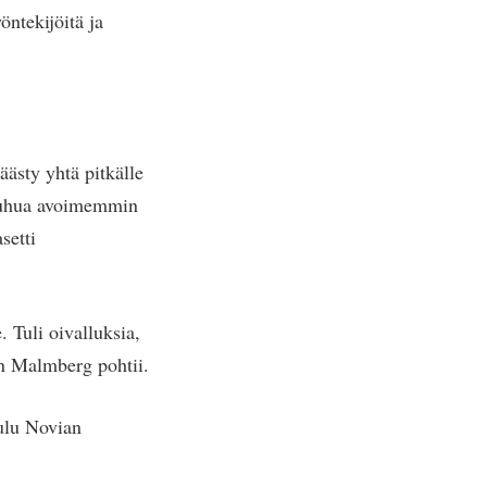
öntekijöitä ja
äästy yhtä pitkälle
n puhua avoimemmin
setti
 Tuli oivalluksia,
in Malmberg pohtii.
ulu Novian