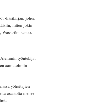
t -käsikirjan, johon
täisiin, miten jokin
ä, Wasström sanoo.
Aiemmin työntekijät
iden aamutoimiin
massa yöhoitajien
selta osastolta menee
imia.