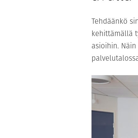
Tehdäänkö sin
kehittämällä 
asioihin. Näi
palvelutalossa