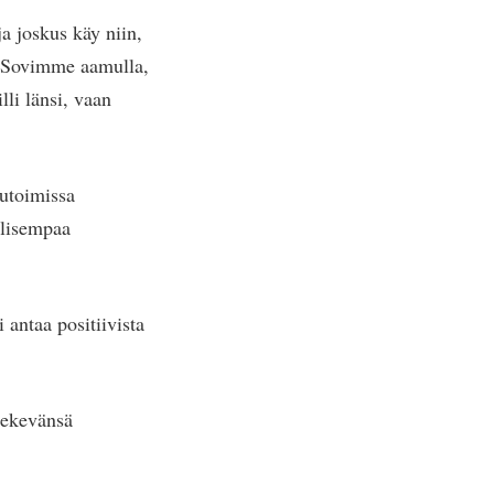
ja joskus käy niin,
ka. Sovimme aamulla,
li länsi, vaan
mutoimissa
llisempaa
 antaa positiivista
 tekevänsä