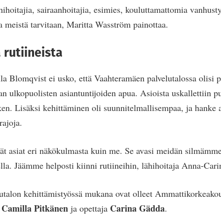
hihoitajia, sairaanhoitajia, esimies, kouluttamattomia vanhusty
ta meistä tarvitaan, Maritta Wasström painottaa.
 rutiineista
la Blomqvist ei usko, että Vaahteramäen palvelutalossa olisi p
an ulkopuolisten asiantuntijoiden apua. Asioista uskallettii
n. Lisäksi kehittäminen oli suunnitelmallisempaa, ja hanke a
rajoja.
vät asiat eri näkökulmasta kuin me. Se avasi meidän silmämme.
tella. Jäämme helposti kiinni rutiineihin, lähihoitaja Anna-Car
utalon kehittämistyössä mukana ovat olleet Ammattikorkeako
Camilla Pitkänen
Carina Gädda
a
ja opettaja
.