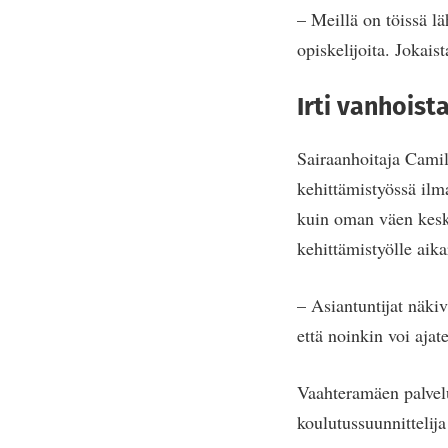
– Meillä on töissä lä
opiskelijoita. Jokais
Irti vanhoista
Sairaanhoitaja Camil
kehittämistyössä ilm
kuin oman väen keske
kehittämistyölle aika
– Asiantuntijat näki
että noinkin voi aja
Vaahteramäen palvel
koulutussuunnittelij