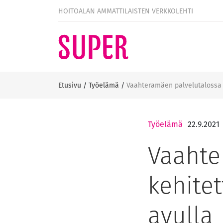
HOITOALAN AMMATTILAISTEN VERKKOLEHTI
Etusivu
/
Työelämä
/
Vaahteramäen palvelutalossa k
Työelämä
22.9.2021
Vaahte
kehitet
avulla