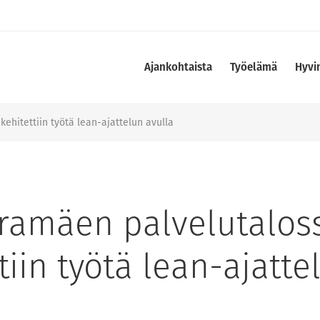
Ajankohtaista
Työelämä
Hyvi
ehitettiin työtä lean-ajattelun avulla
ramäen palvelutalos
tiin työtä lean-ajatte