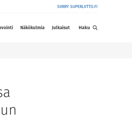
SIIRRY SUPERLIITTO.FI
Haku
nvointi
Näkökulmia
Julkaisut
sa
lun