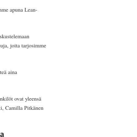
timme apuna Lean-
eskustelemaan
uja, joita tarjosimme
teä aina
nkilöt ovat yleensä
sti, Camilla Pitkänen
aa