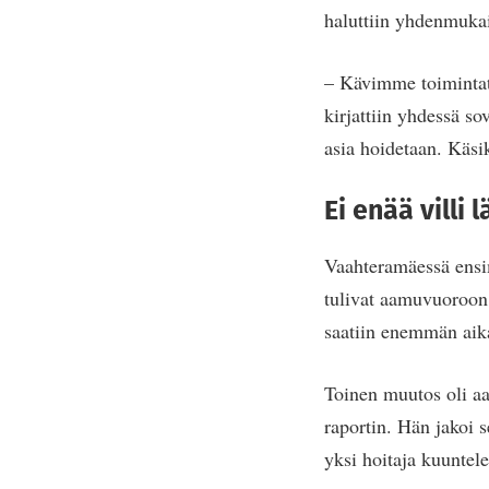
haluttiin yhdenmukai
– Kävimme toimintata
kirjattiin yhdessä sov
asia hoidetaan. Käsi
Ei enää villi l
Vaahteramäessä ensi
tulivat aamuvuoroon 
saatiin enemmän aik
Toinen muutos oli aa
raportin. Hän jakoi s
yksi hoitaja kuuntel