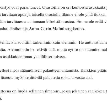
istyö ovat parantuneet. Osastoilla on eri kuntoisia asukkaita 
la tarvitaan apua ja toisella osastolla tilanne ei ole yhtä tiuk
ään tarvittaessa auttamaan kiireistä osastoa. Emme ole enää vil
Anna-Carin Malmberg
alta, lähihoitaja
kertoo.
tehtävistä sovittiin tarkemmin kuin aiemmin. He auttavat aa
ta. Aiemminkin he tekivät tätä, mutta nyt se on suunnitelma
 asukkaiden omat yksilölliset toiveet.
elleet myös säännöllisen palautteen antamista. Kaikkien pitäisi
vittaessa myös kehittävää palautetta toista arvostavasti.
tteena on luoda sellainen ilmapiiri, jossa jokainen saa kokea
ä.