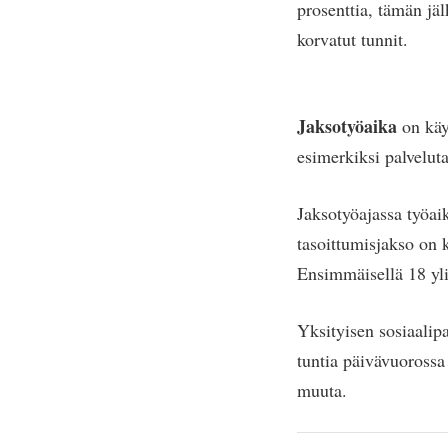
prosenttia, tämän jä
korvatut tunnit.
Jaksotyöaika
on käy
esimerkiksi palveluta
Jaksotyöajassa työaik
tasoittumisjakso on k
Ensimmäisellä 18 yli
Yksityisen sosiaalip
tuntia päivävuorossa 
muuta.