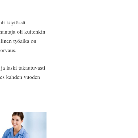
oli käytössä
nantaja oli kuitenkin
llinen työaika on
korvaus.
ja laski takautuvasti
ähes kahden vuoden