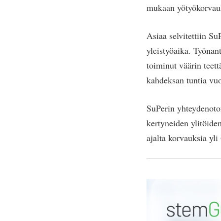
mukaan yötyökorvauks
Asiaa selvitettiin Su
yleistyöaika. Työnan
toiminut väärin teett
kahdeksan tuntia vuo
SuPerin yhteydenoton
kertyneiden ylitöide
ajalta korvauksia yli