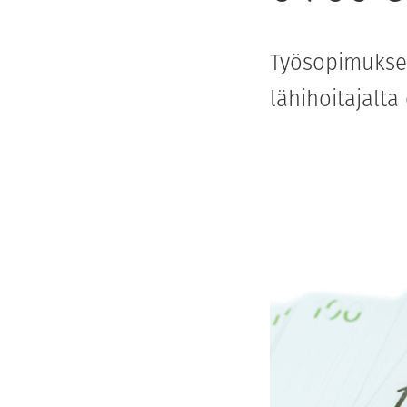
Työsopimuksen
lähihoitajalta