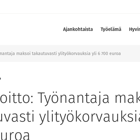
Ajankohtaista
Työelämä
Hyvi
önantaja maksoi takautuvasti ylityökorvauksia yli 6 700 euroa
4
oitto: Työnantaja ma
vasti ylityökorvauksia
euroa