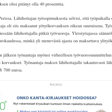
en olisi pitänyt olla 40 prosenttia.
Perissa. Lähihoitajan työsopimuksesta selvisi, että työpaikalla 
taja oli siis maksanut yötyökorvauksen oikean suuruisena. Työ
äessään lähihoitajalla pitkiä työvuoroja. Yleistyöajassa säännö
rokaudessa, minkä yli menevästä ajasta on maksettava ylityö
 jälkeen työnantaja myönsi virheellisen työvuorosuunnittelun 
n korvaukset. Työnantaja maksoi lähihoitajalle takautuvasti l
 6 700 euroa.
MAINOS