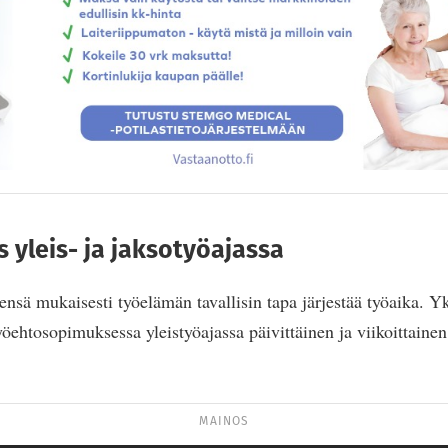
 yleis- ja jaksotyöajassa
nsä mukaisesti työelämän tavallisin tapa järjestää työaika. Yk
yöehtosopimuksessa yleistyöajassa päivittäinen ja viikoittainen
MAINOS