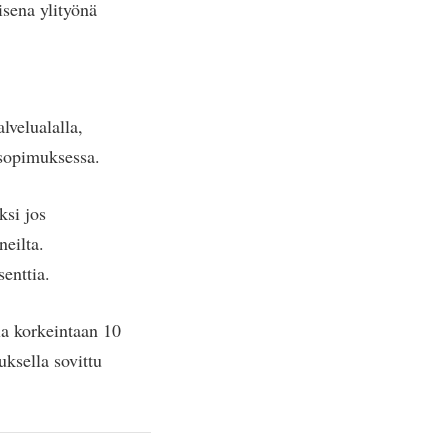
isena ylityönä
lvelualalla,
tosopimuksessa.
ksi jos
neilta.
enttia.
la korkeintaan 10
uksella sovittu