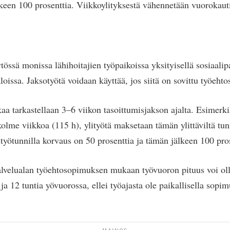
lkeen 100 prosenttia. Viikkoylityksestä vähennetään vuorokaut
tössä monissa lähihoitajien työpaikoissa yksityisellä sosiaalipa
loissa. Jaksotyötä voidaan käyttää, jos siitä on sovittu työeh
aa tarkastellaan 3–6 viikon tasoittumisjakson ajalta. Esimerki
olme viikkoa (115 h), ylityötä maksetaan tämän ylittäviltä tun
työtunnilla korvaus on 50 prosenttia ja tämän jälkeen 100 pros
alvelualan työehtosopimuksen mukaan työvuoron pituus voi ol
ja 12 tuntia yövuorossa, ellei työajasta ole paikallisella sopim