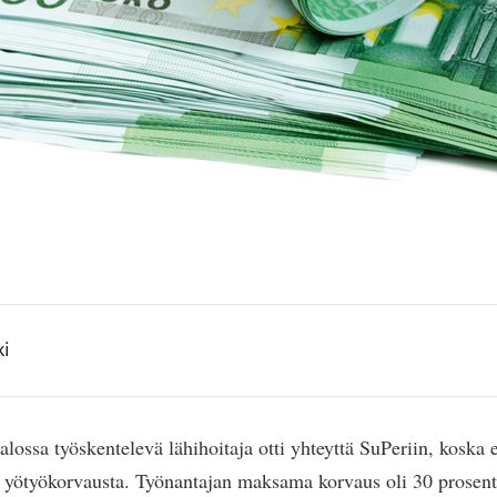
ki
alossa työskentelevä lähihoitaja otti yhteyttä SuPeriin, koska ep
 yötyökorvausta. Työnantajan maksama korvaus oli 30 prosentt