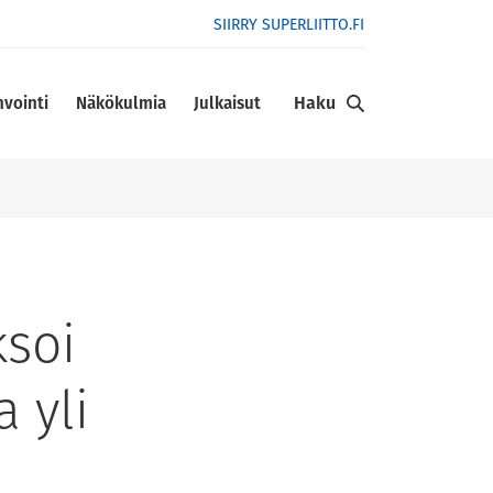
SIIRRY SUPERLIITTO.FI
Haku
nvointi
Näkökulmia
Julkaisut
ksoi
 yli