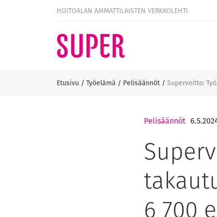
HOITOALAN AMMATTILAISTEN VERKKOLEHTI
Etusivu
/
Työelämä
/
Pelisäännöt
/
Supervoitto: Ty
Pelisäännöt
6.5.202
Superv
takautu
6 700 