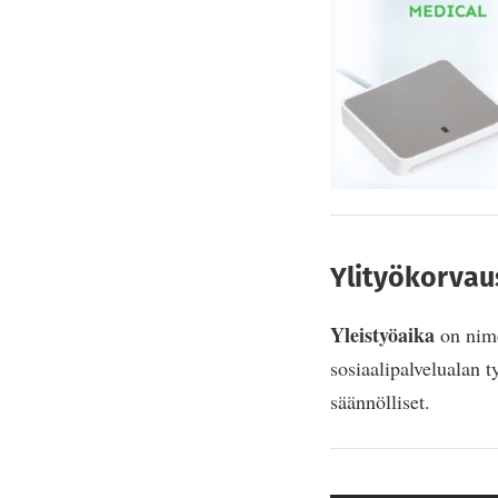
Ylityökorvaus
Yleistyöaika
on nime
sosiaalipalvelualan t
säännölliset.