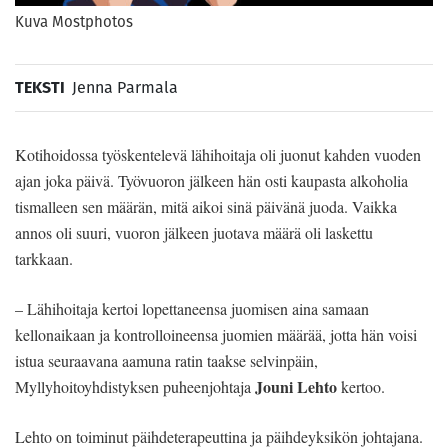
Kuva Mostphotos
TEKSTI
Jenna Parmala
Kotihoidossa työskentelevä lähihoitaja oli juonut kahden vuoden
ajan joka päivä. Työvuoron jälkeen hän osti kaupasta alkoholia
tismalleen sen määrän, mitä aikoi sinä päivänä juoda. Vaikka
annos oli suuri, vuoron jälkeen juotava määrä oli laskettu
tarkkaan.
– Lähihoitaja kertoi lopettaneensa juomisen aina samaan
kellonaikaan ja kontrolloineensa juomien määrää, jotta hän voisi
istua seuraavana aamuna ratin taakse selvinpäin,
Jouni Lehto
Myllyhoitoyhdistyksen puheenjohtaja
kertoo.
Lehto on toiminut päihdeterapeuttina ja päihdeyksikön johtajana.