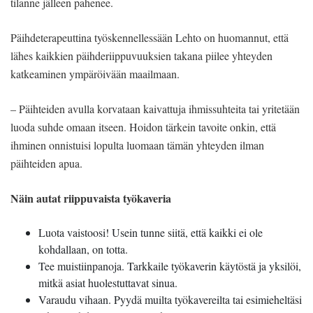
tilanne jälleen pahenee.
Päihdeterapeuttina työskennellessään Lehto on huomannut, että
lähes kaikkien päihderiippuvuuksien takana piilee yhteyden
katkeaminen ympäröivään maailmaan.
– Päihteiden avulla korvataan kaivattuja ihmissuhteita tai yritetään
luoda suhde omaan itseen. Hoidon tärkein tavoite onkin, että
ihminen onnistuisi lopulta luomaan tämän yhteyden ilman
päihteiden apua.
Näin autat riippuvaista työkaveria
Luota vaistoosi! Usein tunne siitä, että kaikki ei ole
kohdallaan, on totta.
Tee muistiinpanoja. Tarkkaile työkaverin käytöstä ja yksilöi,
mitkä asiat huolestuttavat sinua.
Varaudu vihaan. Pyydä muilta työkavereilta tai esimieheltäsi