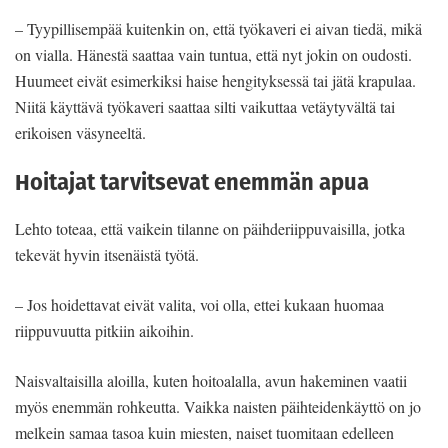
– Tyypillisempää kuitenkin on, että työkaveri ei aivan tiedä, mikä
on vialla. Hänestä saattaa vain tuntua, että nyt jokin on oudosti.
Huumeet eivät esimerkiksi haise hengityksessä tai jätä krapulaa.
Niitä käyttävä työkaveri saattaa silti vaikuttaa vetäytyvältä tai
erikoisen väsyneeltä.
Hoitajat tarvitsevat enemmän apua
Lehto toteaa, että vaikein tilanne on päihderiippuvaisilla, jotka
tekevät hyvin itsenäistä työtä.
– Jos hoidettavat eivät valita, voi olla, ettei kukaan huomaa
riippuvuutta pitkiin aikoihin.
Naisvaltaisilla aloilla, kuten hoitoalalla, avun hakeminen vaatii
myös enemmän rohkeutta. Vaikka naisten päihteidenkäyttö on jo
melkein samaa tasoa kuin miesten, naiset tuomitaan edelleen