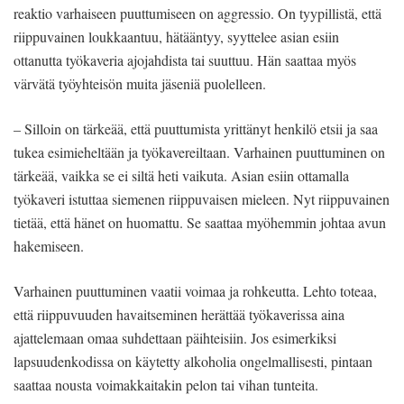
reaktio varhaiseen puuttumiseen on aggressio. On tyypillistä, että
riippuvainen loukkaantuu, hätääntyy, syyttelee asian esiin
ottanutta työkaveria ajojahdista tai suuttuu. Hän saattaa myös
värvätä työyhteisön muita jäseniä puolelleen.
– Silloin on tärkeää, että puuttumista yrittänyt henkilö etsii ja saa
tukea esimieheltään ja työkavereiltaan. Varhainen puuttuminen on
tärkeää, vaikka se ei siltä heti vaikuta. Asian esiin ottamalla
työkaveri istuttaa siemenen riippuvaisen mieleen. Nyt riippuvainen
tietää, että hänet on huomattu. Se saattaa myöhemmin johtaa avun
hakemiseen.
Varhainen puuttuminen vaatii voimaa ja rohkeutta. Lehto toteaa,
että riippuvuuden havaitseminen herättää työkaverissa aina
ajattelemaan omaa suhdettaan päihteisiin. Jos esimerkiksi
lapsuudenkodissa on käytetty alkoholia ongelmallisesti, pintaan
saattaa nousta voimakkaitakin pelon tai vihan tunteita.