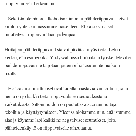
riippuvuudesta herkemmin.
– Sekaisin oleminen, alkoholismi tai muu päihderiippuvuus eivät
kuuluu yhteiskunnassamme naiseuteen. Ehkä siksi naiset
piilottelevat riippuvuuttaan pidempään.
Hoitajien päihderiippuvuuksia voi pitkittää myös tieto. Lehto
kertoo, että esimerkiksi Yhdysvalloissa hoitoalalla työskenteleville
päihderiippuvaisille tarjotaan pidempi hoitosuunnitelma kuin
muille.
– Hoitoalan ammattilaiset ovat todella haastavia kuntoutujia, sillä
heillä on jo kaikki tieto riippuvuuksien seurauksista ja
vaikutuksista. Silloin hoidon on puututtava suoraan hoitajan
tekoihin ja käyttäytymiseen. Yleensä aloitamme niin, että istumme
alas ja käymme läpi kaikki ne negatiiviset seuraukset, joita
päihteidenkäyttö on riippuvaiselle aiheuttanut.