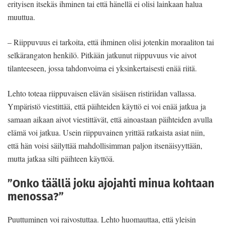
erityisen itsekäs ihminen tai että hänellä ei olisi lainkaan halua
muuttua.
– Riippuvuus ei tarkoita, että ihminen olisi jotenkin moraaliton tai
selkärangaton henkilö. Pitkään jatkunut riippuvuus vie aivot
tilanteeseen, jossa tahdonvoima ei yksinkertaisesti enää riitä.
Lehto toteaa riippuvaisen elävän sisäisen ristiriidan vallassa.
Ympäristö viestittää, että päihteiden käyttö ei voi enää jatkua ja
samaan aikaan aivot viestittävät, että ainoastaan päihteiden avulla
elämä voi jatkua. Usein riippuvainen yrittää ratkaista asiat niin,
että hän voisi säilyttää mahdollisimman paljon itsenäisyyttään,
mutta jatkaa silti päihteen käyttöä.
”Onko täällä joku ajojahti minua kohtaan
menossa?”
Puuttuminen voi raivostuttaa. Lehto huomauttaa, että yleisin