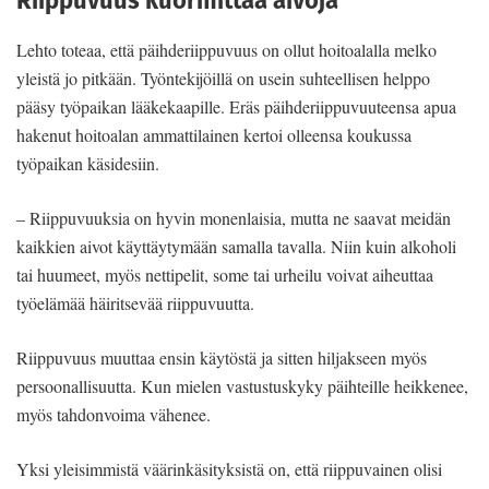
Riippuvuus kuormittaa aivoja
Lehto toteaa, että päihderiippuvuus on ollut hoitoalalla melko
yleistä jo pitkään. Työntekijöillä on usein suhteellisen helppo
pääsy työpaikan lääkekaapille. Eräs päihderiippuvuuteensa apua
hakenut hoitoalan ammattilainen kertoi olleensa koukussa
työpaikan käsidesiin.
– Riippuvuuksia on hyvin monenlaisia, mutta ne saavat meidän
kaikkien aivot käyttäytymään samalla tavalla. Niin kuin alkoholi
tai huumeet, myös nettipelit, some tai urheilu voivat aiheuttaa
työelämää häiritsevää riippuvuutta.
Riippuvuus muuttaa ensin käytöstä ja sitten hiljakseen myös
persoonallisuutta. Kun mielen vastustuskyky päihteille heikkenee,
myös tahdonvoima vähenee.
Yksi yleisimmistä väärinkäsityksistä on, että riippuvainen olisi