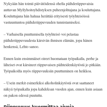
Nykyään hän toimii päivätöidensä ohella päihderiippuvaisia
auttavan Myllyhoitoyhdistyksen puheenjohtajana ja kouluttajana.
Kouluttajana hän haluaa herättää erityisesti työyhteisöissä
vastuuntuntoa päihderiippuvuuden tunnistamiseksi.
– Varhaisella puuttumisella työyhteisö voi pelastaa
päihderiippuvuudesta kärsivän ihmisen elämän, jopa hänen
henkensä, Lehto sanoo.
Ennen kuin ensimmäiset oireet huomataan työpaikalla, perhe ja
läheiset ovat kärsineet riippuvaisen päihteidenkäytöstä jo pitkään.
Työpaikoilla myös riippuvuuksiin puuttuminen on heikkoa.
– Usein merkit esimerkiksi alkoholinkäytöstä ovat saattaneet
näkyä työpaikalla jopa kahdeksan vuoden ajan, ennen kuin asiaan
on pakon edessä puututtu.