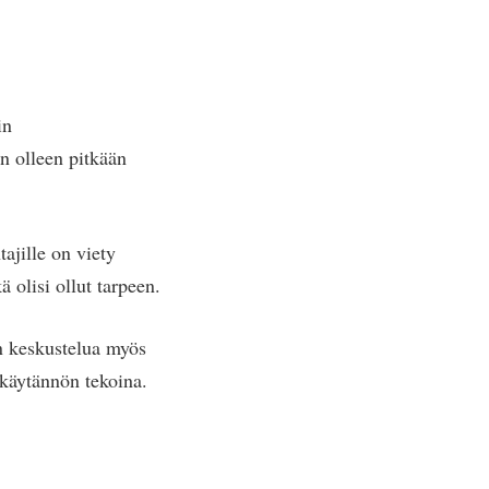
in
n olleen pitkään
ajille on viety
ä olisi ollut tarpeen.
en keskustelua myös
käytännön tekoina.