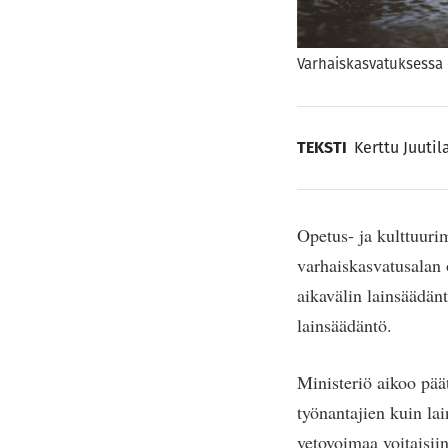
Varhaiskasvatuksessa
TEKSTI
Kerttu Juutil
Opetus- ja kulttuurim
varhaiskasvatusalan 
aikavälin lainsäädän
lainsäädäntö.
Ministeriö aikoo pää
työnantajien kuin lai
vetovoimaa voitaisii