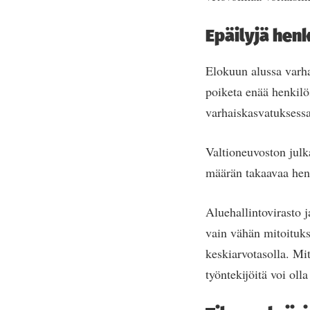
Epäilyjä hen
Elokuun alussa varha
poiketa enää henkilös
varhaiskasvatuksessa o
Valtioneuvoston julka
määrän takaavaa henk
Aluehallintovirasto j
vain vähän mitoituks
keskiarvotasolla. Mit
työntekijöitä voi oll