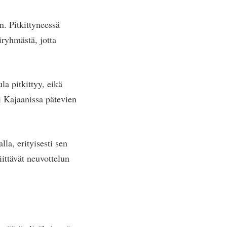
n. Pitkittyneessä
iryhmästä, jotta
la pitkittyy, eikä
i Kajaanissa pätevien
a, erityisesti sen
ittävät neuvottelun