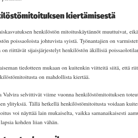
kilöstömitoituksen kiertämisestä
iskasvatuksen henkilöstön mitoituskäytännöt muuttuivat, eikä
tön poissaoloista johtuvista syistä. Työnantajien on varmistett
n riittävät sijaisjärjestelyt henkilöstön äkillisiä poissaolotila
iseman tiedotteen mukaan on kuitenkin viitteitä siitä, että rii
ilöstömitoitusta on mahdollista kiertää.
a Valvira selvittivät viime vuonna henkilöstömitoituksen toteu
en ylityksiä. Tällä hetkellä henkilöstömitoitusta voidaan kuite
oitus voi näyttää lain mukaiselta, vaikka samanaikaisesti aamu
a lapsia kohden liian vähän.