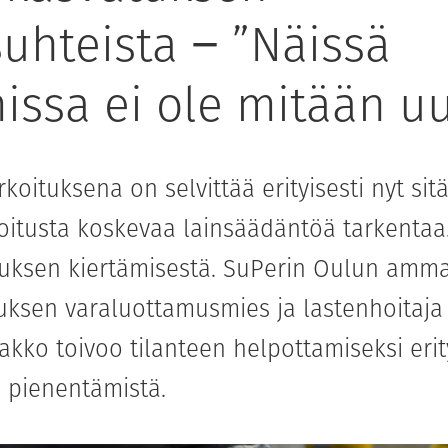
suhteista − ”Näissä
issa ei ole mitään uu
rkoituksena on selvittää erityisesti nyt sitä
oitusta koskevaa lainsäädäntöä tarkentaa.
oituksen kiertämisestä. SuPerin Oulun amm
uksen varaluottamusmies ja lastenhoitaja
kko toivoo tilanteen helpottamiseksi erity
 pienentämistä.