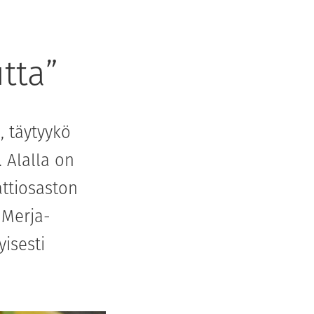
tta”
, täytyykö
 Alalla on
attiosaston
 Merja-
isesti