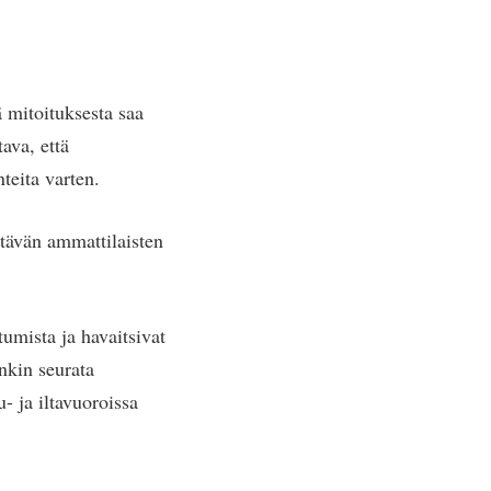
 mitoituksesta saa
ava, että
nteita varten.
ttävän ammattilaisten
tumista ja havaitsivat
nkin seurata
- ja iltavuoroissa