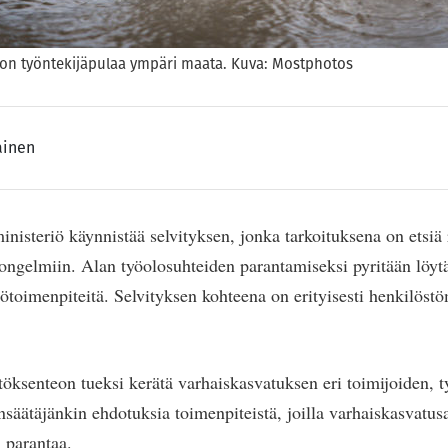
 on työntekijäpulaa ympäri maata. Kuva: Mostphotos
ainen
inisteriö käynnistää selvityksen, jonka tarkoituksena on etsiä 
ongelmiin. Alan työolosuhteiden parantamiseksi pyritään löy
tötoimenpiteitä. Selvityksen kohteena on erityisesti henkilöst
töksenteon tueksi kerätä varhaiskasvatuksen eri toimijoiden, t
nsäätäjänkin ehdotuksia toimenpiteistä, joilla varhaiskasvatusa
n parantaa.