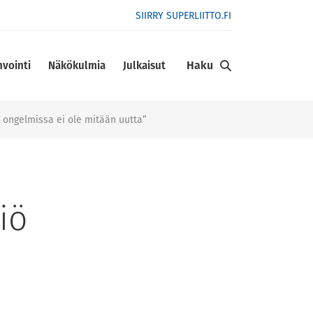
SIIRRY SUPERLIITTO.FI
Haku
nvointi
Näkökulmia
Julkaisut
ä ongelmissa ei ole mitään uutta”
iö