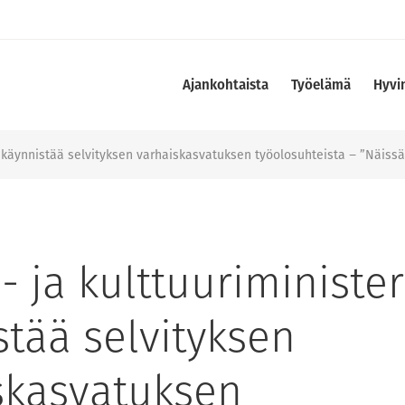
Ajankohtaista
Työelämä
Hyvi
ö käynnistää selvityksen varhaiskasvatuksen työolosuhteista − ”Näiss
 ja kulttuuriminister
stää selvityksen
skasvatuksen