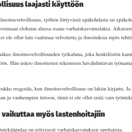
llisuus laajasti käyttöön
lmoitusvelvollisuus, työhön liittyvästä epäkohdasta tai epäko
i voimaan elokuun alussa osana varhaiskasvatuslakia. Aikais
i ole ollut lain vaatimaa velvoitetta ja ilmoituksia myös tehti
kee ilmoitusvelvollisuuden työkaluna, joka henkilöstön kanna
ttöön. Hän uskoo ilmoitusten tekemisen havahduttavan työnantaj
akko reagoida, kun ilmoitusvelvollisuus on lakiin kirjattu. Ja 
n ja vanhempien tietoon, tämä ei ole ollut enää vain työntek
 vaikuttaa myös lastenhoitajiin
öntekijäpulaa on erityisesti varhaiskasvatuksen opettajista.