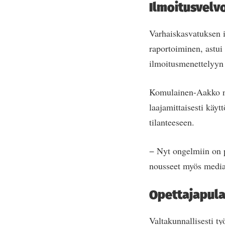
Ilmoitusvelvo
Varhaiskasvatuksen i
raportoiminen, astu
ilmoitusmenettelyyn e
Komulainen-Aakko nä
laajamittaisesti käy
tilanteeseen.
− Nyt ongelmiin on p
nousseet myös mediaa
Opettajapula
Valtakunnallisesti ty