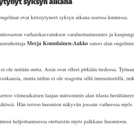
iytynyt syksyn aikana
ngelmat ovat kriisiytyneet syksyn aikana useissa kunnissa.
tiosaston varhaiskasvatuksen varaluottamusmies ja kaupung
Merja
Komulainen-Aakko
astenhoitaja
sanoo alan ongelmie
i ole mitään uutta. Asiat ovat olleet pitkään tiedossa. Työnant
sikausia, mutta niihin ei ole reagoitu sillä intensiteetillä, mik
too viimeaikaisen laajan uutisoinnin alan tilasta herättäne
ikössä. Hän toivoo huomion näkyvän jossain vaiheessa myös 
lanteen helpottamisessa otettaisiin myös palkkaus huomioon.