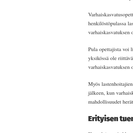
Varhaiskasvatusopett
henkilöstöpulassa las
varhaiskasvatuksen o
Pula opettajista voi 
yksikössä ole riittä
varhaiskasvatuksen op
Myös lastenhoitajien
jälkeen, kun varhais
mahdollisuudet herät
Erityisen tue