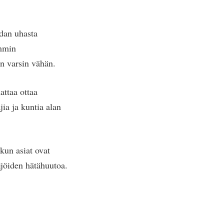
hdan uhasta
emmin
in varsin vähän.
ttaa ottaa
ia ja kuntia alan
kun asiat ovat
ijöiden hätähuutoa.