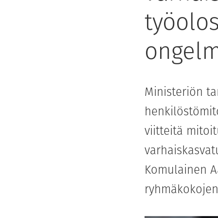
työolo
ongelm
Ministeriön ta
henkilöstömit
viitteitä mit
varhaiskasvat
Komulainen Aa
ryhmäkokojen