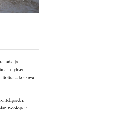
ratkaisuja
tämään lyhyen
ömitoitusta koskeva
yöntekijöiden,
lan työoloja ja