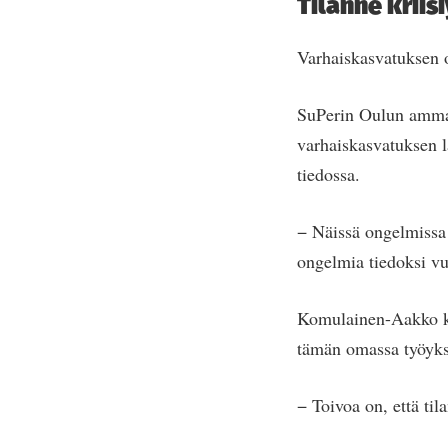
Tilanne kriis
Varhaiskasvatuksen o
SuPerin Oulun ammat
varhaiskasvatuksen l
tiedossa.
− Näissä ongelmissa e
ongelmia tiedoksi vuo
Komulainen-Aakko ker
tämän omassa työyks
− Toivoa on, että ti