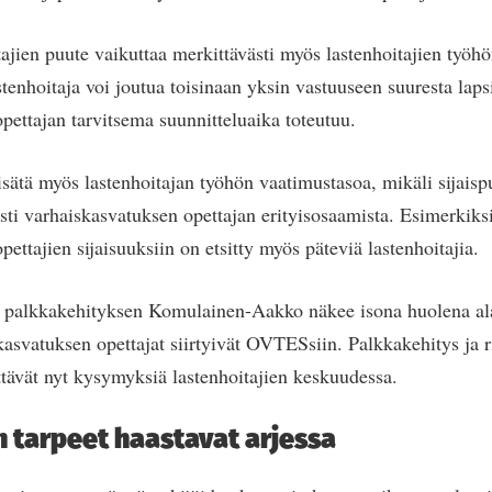
ajien puute vaikuttaa merkittävästi myös lastenhoitajien työhö
tenhoitaja voi joutua toisinaan yksin vastuuseen suuresta laps
pettajan tarvitsema suunnitteluaika toteutuu.
lisätä myös lastenhoitajan työhön vaatimustasoa, mikäli sijaispu
västi varhaiskasvatuksen opettajan erityisosaamista. Esimerkiks
ettajien sijaisuuksiin on etsitty myös päteviä lastenhoitajia.
 palkkakehityksen Komulainen-Aakko näkee isona huolena alall
kasvatuksen opettajat siirtyivät OVTESsiin. Palkkakehitys ja ri
tävät nyt kysymyksiä lastenhoitajien keskuudessa.
n tarpeet haastavat arjessa