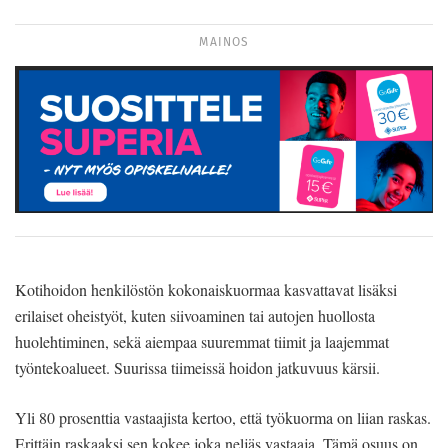
MAINOS
Kotihoidon henkilöstön kokonaiskuormaa kasvattavat lisäksi
erilaiset oheistyöt, kuten siivoaminen tai autojen huollosta
huolehtiminen, sekä aiempaa suuremmat tiimit ja laajemmat
työntekoalueet. Suurissa tiimeissä hoidon jatkuvuus kärsii.
Yli 80 prosenttia vastaajista kertoo, että työkuorma on liian raskas.
Erittäin raskaaksi sen kokee joka neljäs vastaaja. Tämä osuus on