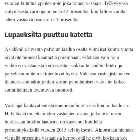
vuoden kuluttua epäilee noin joka toinen vastaaja. Työkykynsä
säilymisestä varmoja on enää 42 prosenttia, kun kolme vuotta
sitten vastaava osuus oli 54 prosenttia.
Lupauksilta puuttuu katetta
Asiakkaille luvatun palvelun laadun osalta viimeiset kolme vuotta
eivät ole tuoneet käännettä parempaan. Edelleen vain noin
viidesosa vastaajista kertoo, että asiakkaille laaditut hoito- ja
palvelusuunnitelmat toteutuvat hyvin. Valtaosa vastaajista näkee
tilanteessa ainakin jonkin verran parantamisen varaa tai kokee
suunnitelmien toteutuvan huonosti.
Vastaajat kantavat entistä enemmän huolta itse hoidon laadusta.
Hälyttävää on, että niiden vastaajien osuus, jotka ovat usein
huolissaan hoidon laadusta, on kasvanut kuudella
prosenttiyksiköllä vuoden 2015 selvityksestä. Ainoastaan hieman
yli neljä prosenttia vastaajista kertoo, että he eivät koskaan koe