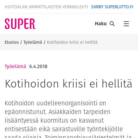
HOITOALAN AMMATTILAISTEN VERKKOLEHTI
SIIRRY SUPERLIITTO.FI
Haku
Etusivu
/
Työelämä
/
Kotihoidon kriisi ei hellitä
Työelämä
6.4.2018
Kotihoidon kriisi ei hellitä
Kotihoidon uudelleenorganisointi on
epäonnistunut. Asiakkaiden tarpeiden
lisääntyessä kuormitus on kasvanut
entisestään eikä sairastuville työntekijöille
saada sijaisia. Toiminnanohjausjärjestelmät ja