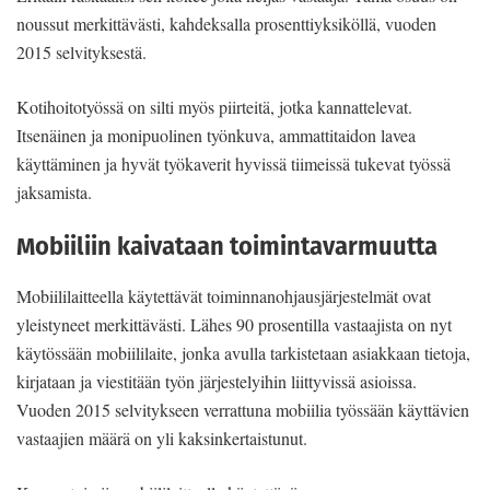
noussut merkittävästi, kahdeksalla prosenttiyksiköllä, vuoden
2015 selvityksestä.
Kotihoitotyössä on silti myös piirteitä, jotka kannattelevat.
Itsenäinen ja monipuolinen työnkuva, ammattitaidon lavea
käyttäminen ja hyvät työkaverit hyvissä tiimeissä tukevat työssä
jaksamista.
Mobiiliin kaivataan toimintavarmuutta
Mobiililaitteella käytettävät toiminnanohjausjärjestelmät ovat
yleistyneet merkittävästi. Lähes 90 prosentilla vastaajista on nyt
käytössään mobiililaite, jonka avulla tarkistetaan asiakkaan tietoja,
kirjataan ja viestitään työn järjestelyihin liittyvissä asioissa.
Vuoden 2015 selvitykseen verrattuna mobiilia työssään käyttävien
vastaajien määrä on yli kaksinkertaistunut.