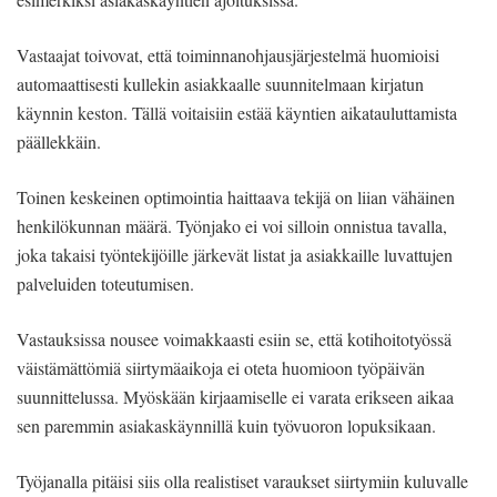
Vastaajat toivovat, että toiminnanohjausjärjestelmä huomioisi
automaattisesti kullekin asiakkaalle suunnitelmaan kirjatun
käynnin keston. Tällä voitaisiin estää käyntien aikatauluttamista
päällekkäin.
Toinen keskeinen optimointia haittaava tekijä on liian vähäinen
henkilökunnan määrä. Työnjako ei voi silloin onnistua tavalla,
joka takaisi työntekijöille järkevät listat ja asiakkaille luvattujen
palveluiden toteutumisen.
Vastauksissa nousee voimakkaasti esiin se, että kotihoitotyössä
väistämättömiä siirtymäaikoja ei oteta huomioon työpäivän
suunnittelussa. Myöskään kirjaamiselle ei varata erikseen aikaa
sen paremmin asiakaskäynnillä kuin työvuoron lopuksikaan.
Työjanalla pitäisi siis olla realistiset varaukset siirtymiin kuluvalle