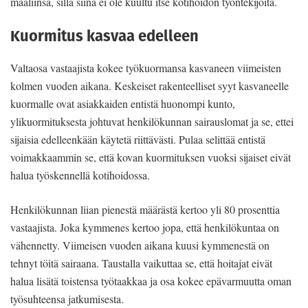
maaliinsa, sillä siinä ei ole kuultu itse kotihoidon työntekijöitä.
Kuormitus kasvaa edelleen
Valtaosa vastaajista kokee työkuormansa kasvaneen viimeisten
kolmen vuoden aikana. Keskeiset rakenteelliset syyt kasvaneelle
kuormalle ovat asiakkaiden entistä huonompi kunto,
ylikuormituksesta johtuvat henkilökunnan sairauslomat ja se, ettei
sijaisia edelleenkään käytetä riittävästi. Pulaa selittää entistä
voimakkaammin se, että kovan kuormituksen vuoksi sijaiset eivät
halua työskennellä kotihoidossa.
Henkilökunnan liian pienestä määrästä kertoo yli 80 prosenttia
vastaajista. Joka kymmenes kertoo jopa, että henkilökuntaa on
vähennetty. Viimeisen vuoden aikana kuusi kymmenestä on
tehnyt töitä sairaana. Taustalla vaikuttaa se, että hoitajat eivät
halua lisätä toistensa työtaakkaa ja osa kokee epävarmuutta oman
työsuhteensa jatkumisesta.