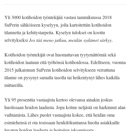
Yli 3000 kotihoidon työntekijää vastasi tammikuussa 2018
SuPerin sähköiseen kyselyyn, jolla kartoitettiin kotihoidon
tilannetta ja kehitystarpeita. Kyselyn tulokset on koottu
selvitykseksi
Jos tää meno jatkuu, meidän sydämet särkyy
.
Kotihoidon työntekijät ovat huomattavan tyytymättömiä sekä
kotihoidon laatuun että työhönsä kotihoidossa. Edelliseen, vuonna
2015 julkaistuun SuPerin kotihoidon selvitykseen verrattuna
tilanne on pysynyt samalla tasolla tai heikentynyt lähes kaikilla
mittareilla.
Yli 95 prosenttia vastaajista kertoo olevansa ainakin joskus
huolissaan hoidon laadusta. Jopa kolme neljästä on harkinnut alan
vaihtamista. Lähes puolet vastaajista kokee, että heidän oma
esimiehensä ei ota tosissaan henkilökuntansa huolta asiakkaille
luvatun hoidon laadusta ja hoitajien jaksamisesta.