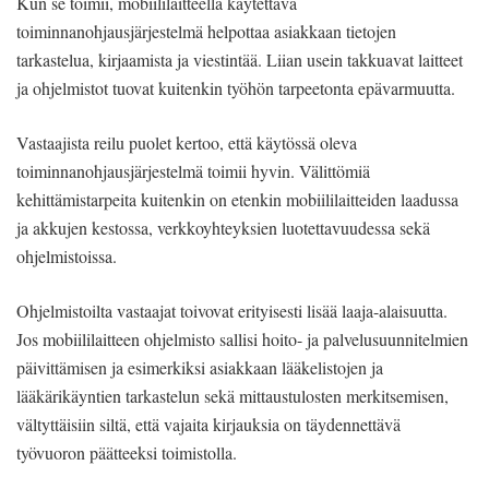
Kun se toimii, mobiililaitteella käytettävä
toiminnanohjausjärjestelmä helpottaa asiakkaan tietojen
tarkastelua, kirjaamista ja viestintää. Liian usein takkuavat laitteet
ja ohjelmistot tuovat kuitenkin työhön tarpeetonta epävarmuutta.
Vastaajista reilu puolet kertoo, että käytössä oleva
toiminnanohjausjärjestelmä toimii hyvin. Välittömiä
kehittämistarpeita kuitenkin on etenkin mobiililaitteiden laadussa
ja akkujen kestossa, verkkoyhteyksien luotettavuudessa sekä
ohjelmistoissa.
Ohjelmistoilta vastaajat toivovat erityisesti lisää laaja-alaisuutta.
Jos mobiililaitteen ohjelmisto sallisi hoito- ja palvelusuunnitelmien
päivittämisen ja esimerkiksi asiakkaan lääkelistojen ja
lääkärikäyntien tarkastelun sekä mittaustulosten merkitsemisen,
vältyttäisiin siltä, että vajaita kirjauksia on täydennettävä
työvuoron päätteeksi toimistolla.