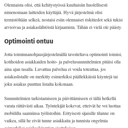
Olennaista olisi, että kehitystyössä kuultaisiin huolellisesti
nimenomaan laitteiden käyttäjiä. Hyvä järjestelmä olisi
termistöltään selkeä, nostaisi esiin olennaiset riskitiedot sekä tukisi
arvioivaa ja asiakaslähtöistä kirjaamista. Tähän ei vielä ole päästy.
Optimointi ontuu
Jotta toiminnanohjausjärjestelmällä tavoiteltava optimointi toimisi,
kotihoidon asiakkaiden hoito- ja palvelusuunnitelmien pitäisi olla
aina ajan tasalla. Luvattua palvelua ei voida toteuttaa, jos
asiakaslistalle on merkitty esimerkiksi päällekkäisiä käyntejä tai
joku asiakas puuttuu listalta kokonaan.
Suunnitelmien tarkistamiseen ja päivittämiseen ei tällä hetkellä
varata riittävästi aikaa. Työntekijät kokevat, etteivät he voi luottaa
mobiililla saamiinsa työlistoihin. Erityisesti sijaisille tilanne on
vaikea, sillä he eivät tunne asiakkaita ja tunnista ongelmia
esimerkiksi asiakaskäyntien ajoituksissa.