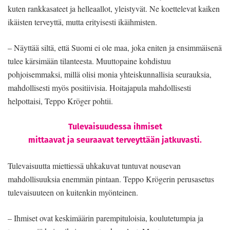
kuten rankkasateet ja helleaallot, yleistyvät. Ne koettelevat kaiken
ikäisten terveyttä, mutta erityisesti ikäihmisten.
– Näyttää siltä, että Suomi ei ole maa, joka eniten ja ensimmäisenä
tulee kärsimään tilanteesta. Muuttopaine kohdistuu
pohjoisemmaksi, millä olisi monia yhteiskunnallisia seurauksia,
mahdollisesti myös positiivisia. Hoitajapula mahdollisesti
helpottaisi, Teppo Kröger pohtii.
Tulevaisuudessa ihmiset
mittaavat ja seuraavat terveyttään jatkuvasti.
Tulevaisuutta miettiessä uhkakuvat tuntuvat nousevan
mahdollisuuksia enemmän pintaan. Teppo Krögerin perusasetus
tulevaisuuteen on kuitenkin myönteinen.
– Ihmiset ovat keskimäärin parempituloisia, koulutetumpia ja