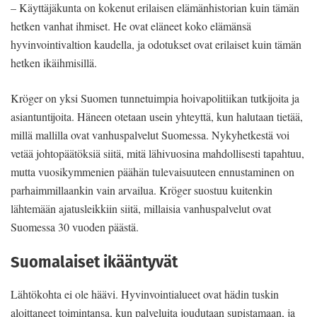
– Käyttäjäkunta on kokenut erilaisen elämänhistorian kuin tämän
hetken vanhat ihmiset. He ovat eläneet koko elämänsä
hyvinvointivaltion kaudella, ja odotukset ovat erilaiset kuin tämän
hetken ikäihmisillä.
Kröger on yksi Suomen tunnetuimpia hoivapolitiikan tutkijoita ja
asiantuntijoita. Häneen otetaan usein yhteyttä, kun halutaan tietää,
millä mallilla ovat vanhuspalvelut Suomessa. Nykyhetkestä voi
vetää johtopäätöksiä siitä, mitä lähivuosina mahdollisesti tapahtuu,
mutta vuosikymmenien päähän tulevaisuuteen ennustaminen on
parhaimmillaankin vain arvailua. Kröger suostuu kuitenkin
lähtemään ajatusleikkiin siitä, millaisia vanhuspalvelut ovat
Suomessa 30 vuoden päästä.
Suomalaiset ikääntyvät
Lähtökohta ei ole häävi. Hyvinvointialueet ovat hädin tuskin
aloittaneet toimintansa, kun palveluita joudutaan supistamaan, ja