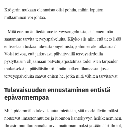
Krögerin mukaan olennaista olisi pohtia, mihin loputon
mittaaminen voi johtaa.
– Mitä enemmän tiedämme terveysongelmista, sitä enemmän
saatamme tarvita terveyspalveluita. Käykö siis niin, että tieto lisää
entisestään tuskaa tulevista ongelmista, joihin ei ole ratkaisua?
Voisi toivoa, että jatkuvasti päivittyvillä terveystiedoilla
pystyttäisiin ohjaamaan palvelujärjestelmää todellisten tarpeiden
mukaiseksi ja päästäisiin irti tämän hetken tilanteesta, jossa
terveyspalveluita saavat eniten he, jotka niitä vähiten tarvitsevat.
Tulevaisuuden ennustaminen entistä
epävarmempaa
Mitä pidemmälle tulevaisuutta mietitään, sitä merkittävämmäksi
nousevat ilmastonmuutos ja luonnon kantokyvyn heikkeneminen.
Ilmasto muuttuu ennalta-arvaamattomammaksi ja sään ääri-ilmiöt,