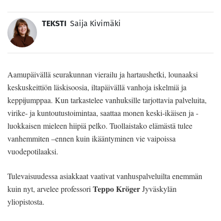
TEKSTI
Saija Kivimäki
Aamupäivällä seurakunnan vierailu ja hartaushetki, lounaaksi
keskuskeittiön läskisoosia, iltapäivällä vanhoja iskelmiä ja
keppijumppaa. Kun tarkastelee vanhuksille tarjottavia palveluita,
virike- ja kuntoutustoimintaa, saattaa monen keski-ikäisen ja -
luokkaisen mieleen hiipiä pelko. Tuollaistako elämästä tulee
vanhemmiten –ennen kuin ikääntyminen vie vaipoissa
vuodepotilaaksi.
Tulevaisuudessa asiakkaat vaativat vanhuspalveluilta enemmän
Teppo Kröger
kuin nyt, arvelee professori
Jyväskylän
yliopistosta.