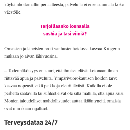
köyhäinhoitomallin periaatteesta, palveluita ei edes suunnata koko
väestölle.
Tarjoillaanko lounaalla
sushia ja lasi viiniä?
Omaisten ja läheisten rooli vanhustenhoidossa kasvaa Krögerin
mukaan jo aivan lähivuosina.
– Todennäköisyys on suuri, että ihmiset elävät kotonaan ilman
riittävää apua ja palveluita. Ympärivuorokautisen hoidon tarve
kasvaa nopeasti, eikä paikkoja ole riittävästi. Kaikilla ei ole
perhettä saatavilla tai suhteet eivät ole sillä mallilla, että apua saisi.
Monien taloudelliset mahdollisuudet auttaa ikääntyneitä omaisia
ovat niin ikään rajalliset.
Terveysdataa 24/7