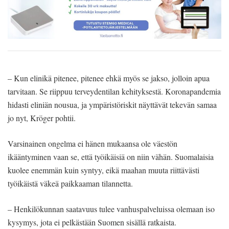
– Kun elinikä pitenee, pitenee ehkä myös se jakso, jolloin apua
tarvitaan. Se riippuu terveydentilan kehityksestä. Koronapandemia
hidasti eliniän nousua, ja ympäristöriskit näyttävät tekevän samaa
jo nyt, Kröger pohtii.
Varsinainen ongelma ei hänen mukaansa ole väestön
ikääntyminen vaan se, että työikäisiä on niin vähän. Suomalaisia
kuolee enemmän kuin syntyy, eikä maahan muuta riittävästi
työikäistä väkeä paikkaaman tilannetta.
– Henkilökunnan saatavuus tulee vanhuspalveluissa olemaan iso
kysymys, jota ei pelkästään Suomen sisällä ratkaista.