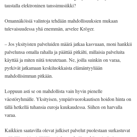
taustalla elektroninen tanssimusiikki?
Omannäköisiä valintoja tehdään mahdollisuuksien mukaan
tulevaisuudessa yhä enemmän, arvelee Kröger.
– Jos yksityisten palveluiden määrä jatkaa kasvuaan, moni hankkii
palvelunsa omalla rahalla ja päättää pitkälti, millaisia palveluita
käyttää ja miten niitä toteutetaan. Ne, joilla suinkin on varaa,
pyrkivät jatkamaan keskiluokkaista elämäntyyliään
mahdollisimman pitkään.
Loppuun asti se on mahdollista vain hyvin pienelle
väestöryhmälle. Yksityisen, ympärivuorokautisen hoidon hinta on
tällä hetkellä tuhansia euroja kuukaudessa. Siihen on harvalla
varaa.
Kaikkien saatavilla olevat julkiset palvelut puolestaan surkastuvat