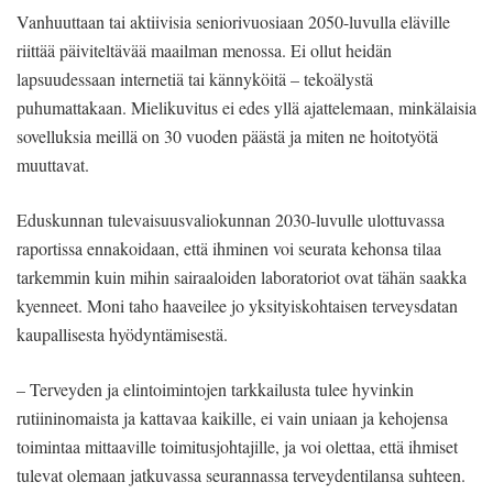
Vanhuuttaan tai aktiivisia seniorivuosiaan 2050-luvulla eläville
riittää päiviteltävää maailman menossa. Ei ollut heidän
lapsuudessaan internetiä tai kännyköitä – tekoälystä
puhumattakaan. Mielikuvitus ei edes yllä ajattelemaan, minkälaisia
sovelluksia meillä on 30 vuoden päästä ja miten ne hoitotyötä
muuttavat.
Eduskunnan tulevaisuusvaliokunnan 2030-luvulle ulottuvassa
raportissa ennakoidaan, että ihminen voi seurata kehonsa tilaa
tarkemmin kuin mihin sairaaloiden laboratoriot ovat tähän saakka
kyenneet. Moni taho haaveilee jo yksityiskohtaisen terveysdatan
kaupallisesta hyödyntämisestä.
– Terveyden ja elintoimintojen tarkkailusta tulee hyvinkin
rutiininomaista ja kattavaa kaikille, ei vain uniaan ja kehojensa
toimintaa mittaaville toimitusjohtajille, ja voi olettaa, että ihmiset
tulevat olemaan jatkuvassa seurannassa terveydentilansa suhteen.