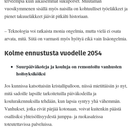
terveempiä kuin aikaisemmat sukupolvet. Muutaman
vuosikymmenen sisällä myös naisilla on kohtuulliset työeläkkeet ja
pienet takuueläkkeet jäävät pitkälti historiaan.
– Teknologia voi ratkaista monia ongelmia, mutta vielä ei osata
arvata, mitä. Siitä on varmasti myös hyötyä eikä vain lisäongelmia.
Kolme ennustusta vuodelle 2054
Suurpäiväkoteja ja kouluja on remontoitu vanhusten
hoitoyksiköiksi
Jos kunnissa katsottaisiin kristallipalloon, niissä mietittäisiin jo nyt,
mitä sadoille lapsille tarkoitetuilla päiväkodeilla ja
koulurakennuksilla tehdään, kun lapsia syntyy yhä vähemmän.
Vanhukset, jotka eivät pärjää kotonaan, voivat kuitenkin päästä
osallisiksi yhteisöllisyydestä jumppa- ja ruokasaleissa
toteutettavissa palveluissa.