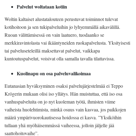
Palvelut woltataan kotiin
Woltin kaltaiset alustatalouteen perustuvat toiminnot tulevat
kotihoitoon ja sen tukipalveluihin jo lyhyemmällä aikavälillä.
Ruoan välittämisessä on vain laatuero, tuodaanko se
merkkiravintolasta vai ikääntyneiden ruokapalvelusta. Yksityisesti
tai palveluseteleillä maksettavat palvelut, vaikkapa
kuntoutuspalvelut, voisivat olla samalla tavalla tilattavissa.
Kuolinapu on osa palveluvalikoimaa
Eutanasian hyväksyminen osaksi palvelujärjestelmää ei Teppo
Krögerin mukaan olisi iso yllätys. Hän muistuttaa, että iso osa
vanhuspalveluita on jo nyt kuoleman työtä, ihmisten viime
vaiheista huolehtimista, minkä osuus vain kasvaa, jos paikkojen
määrä ympärivuorokautisessa hoidossa ei kasva. ”Yksiköihin
tullaan yhä myöhäisemmässä vaiheessa, jolloin jäljelle jää
saattohoitovaihe”.