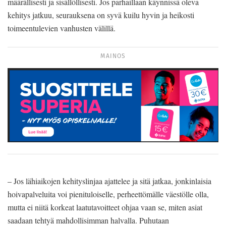
määrällisesti ja sisällöllisesti. Jos parhaillaan käynnissä oleva
kehitys jatkuu, seurauksena on syvä kuilu hyvin ja heikosti
toimeentulevien vanhusten välillä.
MAINOS
– Jos lähiaikojen kehityslinjaa ajattelee ja sitä jatkaa, jonkinlaisia
hoivapalveluita voi pienituloiselle, perheettömälle väestölle olla,
mutta ei niitä korkeat laatutavoitteet ohjaa vaan se, miten asiat
saadaan tehtyä mahdollisimman halvalla. Puhutaan