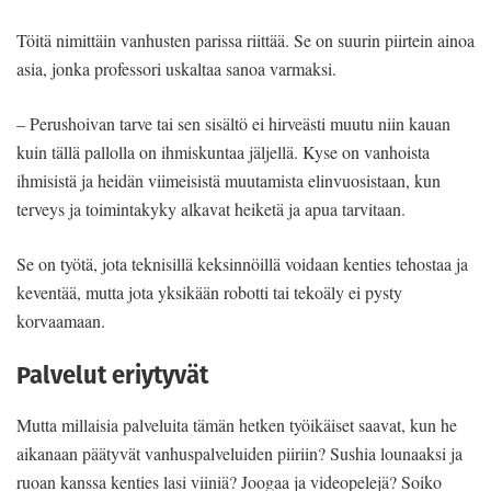
Töitä nimittäin vanhusten parissa riittää. Se on suurin piirtein ainoa
asia, jonka professori uskaltaa sanoa varmaksi.
– Perushoivan tarve tai sen sisältö ei hirveästi muutu niin kauan
kuin tällä pallolla on ihmiskuntaa jäljellä. Kyse on vanhoista
ihmisistä ja heidän viimeisistä muutamista elinvuosistaan, kun
terveys ja toimintakyky alkavat heiketä ja apua tarvitaan.
Se on työtä, jota teknisillä keksinnöillä voidaan kenties tehostaa ja
keventää, mutta jota yksikään robotti tai tekoäly ei pysty
korvaamaan.
Palvelut eriytyvät
Mutta millaisia palveluita tämän hetken työikäiset saavat, kun he
aikanaan päätyvät vanhuspalveluiden piiriin? Sushia lounaaksi ja
ruoan kanssa kenties lasi viiniä? Joogaa ja videopelejä? Soiko