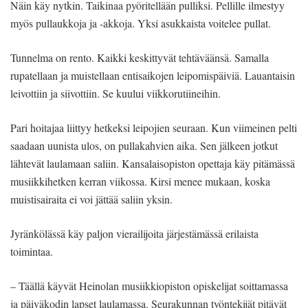
Näin käy nytkin. Taikinaa pyöritellään pulliksi. Pellille ilmestyy
myös pullaukkoja ja -akkoja. Yksi asukkaista voitelee pullat.
Tunnelma on rento. Kaikki keskittyvät tehtäväänsä. Samalla
rupatellaan ja muistellaan entisaikojen leipomispäiviä. Lauantaisin
leivottiin ja siivottiin. Se kuului viikkorutiineihin.
Pari hoitajaa liittyy hetkeksi leipojien seuraan. Kun viimeinen pelti
saadaan uunista ulos, on pullakahvien aika. Sen jälkeen jotkut
lähtevät laulamaan saliin. Kansalaisopiston opettaja käy pitämässä
musiikkihetken kerran viikossa. Kirsi menee mukaan, koska
muistisairaita ei voi jättää saliin yksin.
Jyränkölässä käy paljon vierailijoita järjestämässä erilaista
toimintaa.
– Täällä käyvät Heinolan musiikkiopiston opiskelijat soitta­­massa
ja päiväkodin lapset laulamassa. Seurakunnan työntekijät pitävät