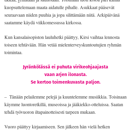
kuopsuttelemaan maata aidatulle pihalle. Asukkaat pääsevät
seuraavaan niiden puuhia ja jopa silittämään niitä. Arkipäivänä
saatamme käydä viikkomessussa kirkossa.
Kun kansalaisopiston lauluhetki päättyy, Kirsi vaihtaa lennosta
toiseen tehtävään. Hän vetää mielenterveyskuntoutujien ryhmän
toimintaa.
Jyränkölässä ei puhuta virikeohjaajasta
vaan arjen ilonasta.
Se kertoo toimenkuvasta paljon.
– Tänään pelailemme pelejä ja kuuntelemme musiikkia. Toisinaan
käymme luontoretkillä, museoissa ja jääkiekko-otteluissa. Saatan
tehdä työvuoron iltapainotteisesti tarpeen mukaan.
Vuoro päättyy kirjaamiseen. Sen jälkeen hän vielä hetken