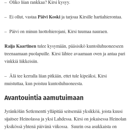
– Oliko liian rankkaa? Kirsi kysyy.
Päivi Koski
– Ei ollut, vastaa
ja tarjoaa Kirsille hartiahierontaa.
– Päivi on minun luottohierojani, Kirsi tuumaa nauraen.
Raija Kaartinen
tulee kysymään, pääsisikö kuntoiluhuoneeseen
treenaamaan puolapuille. Kirsi lähtee avaamaan oven ja antaa pari
vinkkiä liikkeisiin.
– Älä tee kerralla liian pitkään, ettet tule kipeäksi, Kirsi
muistuttaa, kun poistuu kuntoiluhuoneesta.
Avantouintia aamutuimaan
Jyränkölän Setlementti ylläpitää seitsemää yksikköä, joista kuusi
sijaitsee Heinolassa ja yksi Lahdessa. Kirsi on jokaisessa Heinolan
yksikössä yhtenä päivänä viikossa. Suurin osa asukkaista on