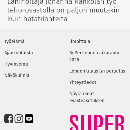
Lähihoitaja Johanna Rahkolan työ
teho-osastolla on paljon muutakin
kuin hätätilanteita
Työelämä
Ilmoittaja
Ajankohtaista
SuPer-lehden aikataulu
2026
Hyvinvointi
Lehden tilaus tai peruutus
Näkökulmia
Yhteystiedot
Näytä omat
evästeasetukseni