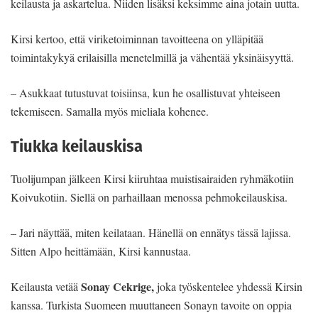
keilausta ja askartelua. Niiden lisäksi keksimme aina jotain uutta.
Kirsi kertoo, että viriketoiminnan tavoitteena on ylläpitää
toimintakykyä erilaisilla menetelmillä ja vähentää yksinäisyyttä.
– Asukkaat tutustuvat toisiinsa, kun he osallistuvat yhteiseen
tekemiseen. Samalla myös mieliala kohenee.
Tiukka keilauskisa
Tuolijumpan jälkeen Kirsi kiiruhtaa muistisairaiden ryhmäkotiin
Koivukotiin. Siellä on parhaillaan menossa pehmokeilauskisa.
– Jari näyttää, miten keilataan. Hänellä on ennätys tässä lajissa.
Sitten Alpo heittämään, Kirsi kannustaa.
Sonay Cekrige,
Keilausta vetää
joka työskentelee yhdessä Kirsin
kanssa. Turkista Suomeen muuttaneen Sonayn tavoite on oppia