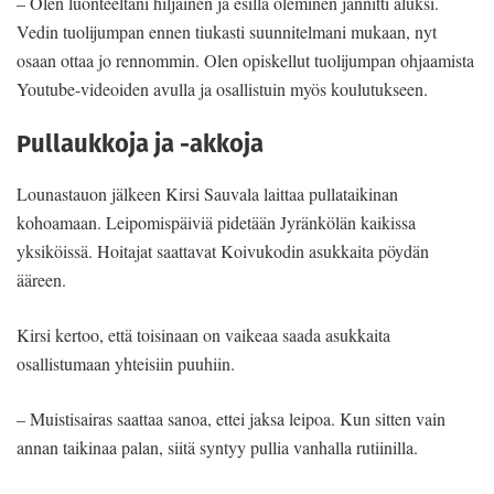
– Olen luonteeltani hiljainen ja esillä oleminen jännitti aluksi.
Vedin tuolijumpan ennen tiukasti suunnitelmani mukaan, nyt
osaan ottaa jo rennommin. Olen opiskellut tuolijumpan ohjaamista
Youtube-videoiden avulla ja osallistuin myös koulutukseen.
Pullaukkoja ja -akkoja
Lounastauon jälkeen Kirsi Sauvala laittaa pullataikinan
kohoamaan. Leipomispäiviä pidetään Jyränkölän kaikissa
yksiköissä. Hoitajat saattavat Koivukodin asukkaita pöydän
ääreen.
Kirsi kertoo, että toisinaan on vaikeaa saada asukkaita
osallistumaan yhteisiin puuhiin.
– Muistisairas saattaa sanoa, ettei jaksa leipoa. Kun sitten vain
annan taikinaa palan, siitä syntyy pullia vanhalla rutiinilla.