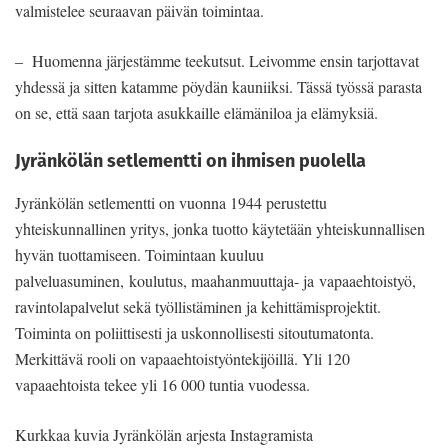
valmistelee seuraavan päivän toimintaa.
– Huomenna järjestämme teekutsut. Leivomme ensin tarjottavat
yhdessä ja sitten katamme pöydän kauniiksi. Tässä työssä parasta
on se, että saan tarjota asukkaille elämäniloa ja elämyksiä.
Jyränkölän setlementti on ihmisen puolella
Jyränkölän setlementti on vuonna 1944 perustettu
yhteiskunnallinen yritys, jonka tuotto käytetään yhteiskunnallisen
hyvän tuottamiseen. Toimintaan kuuluu
palveluasuminen, koulutus, maahanmuuttaja- ja vapaaehtoistyö,
ravintolapalvelut sekä työllistäminen ja kehittämisprojektit.
Toiminta on poliittisesti ja uskonnollisesti sitoutumatonta.
Merkittävä rooli on vapaaehtoistyöntekijöillä. Yli 120
vapaaehtoista tekee yli 16 000 tuntia vuodessa.
Kurkkaa kuvia Jyränkölän arjesta Instagramista