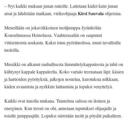
– Nyt kaikki mukaan junan raiteille. Laitetaan kädet kuin junan
Kirsi Sauvala
aisat ja lähdetään matkaan, virikeohjaaja
ohjeistaa.
Meneillään on jokaviikkoinen tuolijumppa Jyränkölän
Konsulinnassa Heinolassa. Vaahterasaliin on saapunut
viitisentoista asukasta. Kaksi istuu pyörätuolissa, muut tavallisilla
tuoleilla.
Musiikki on alkanut rauhallisesta lämmittelykappaleesta ja tahti on
kiihtynyt kappale kappaleelta. Koko vartalo treenataan läpi: käsien
ja hartioiden pyörityksiä, jalkojen nostelua, kurotuksia nilkkaan,
käden avaamista ja nyrkkiin laittamista ja lopuksi venyttelyä.
Kaikki ovat innolla mukana. Tunnelma salissa on iloinen ja
energinen. Kun treeni on ohi, annetaan taputukset ohjaajalle ja
toisille jumppaajille. Lopuksi siirretään tuolit ja pöydät paikalleen.