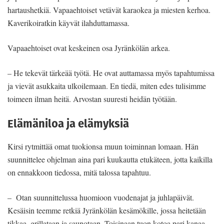
hartaushetkiä. Vapaaehtoiset vetävät karaokea ja miesten kerhoa.
Kaverikoiratkin käyvät ilahduttamassa.
Vapaaehtoiset ovat keskeinen osa Jyränkölän arkea.
– He tekevät tärkeää työtä. He ovat auttamassa myös tapahtumissa
ja vievät asukkaita ulkoilemaan. En tiedä, miten edes tulisimme
toimeen ilman heitä. Arvostan suuresti heidän työtään.
Elämäniloa ja elämyksiä
Kirsi rytmittää omat tuokionsa muun toiminnan lomaan. Hän
suunnittelee ohjelman aina pari kuukautta etukäteen, jotta kaikilla
on ennakkoon tiedossa, mitä talossa tapahtuu.
– Otan suunnittelussa huomioon vuodenajat ja juhlapäivät.
Kesäisin teemme retkiä Jyränkölän kesämökille, jossa heitetään
tikkaa, grillataan ja saunotaan. Toisinaan tuon kotoa pari kanaa