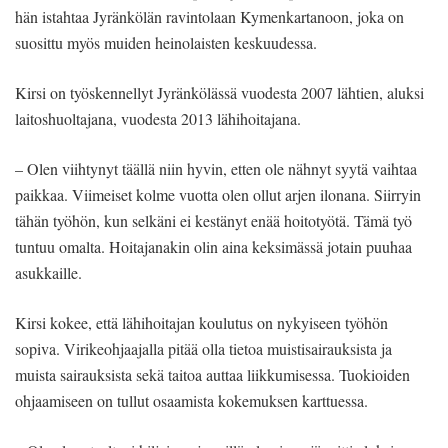
hän istahtaa Jyränkölän ravintolaan Kymenkartanoon, joka on
suosittu myös muiden heinolaisten keskuudessa.
Kirsi on työskennellyt Jyränkölässä vuodesta 2007 lähtien, aluksi
laitoshuoltajana, vuodesta 2013 lähihoitajana.
– Olen viihtynyt täällä niin hyvin, etten ole nähnyt syytä vaihtaa
paikkaa. Viimeiset kolme vuotta olen ollut arjen ilonana. Siirryin
tähän työhön, kun selkäni ei kestänyt enää hoitotyötä. Tämä työ
tuntuu omalta. Hoitajanakin olin aina keksimässä jotain puuhaa
asukkaille.
Kirsi kokee, että lähihoitajan koulutus on nykyiseen työhön
sopiva. Virikeohjaajalla pitää olla tietoa muistisairauksista ja
muista sairauksista sekä taitoa auttaa liikkumisessa. Tuokioiden
ohjaamiseen on tullut osaamista kokemuksen karttuessa.