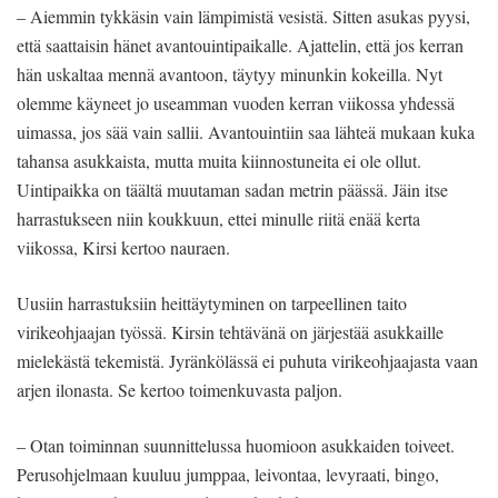
– Aiemmin tykkäsin vain lämpimistä vesistä. Sitten asukas pyysi,
että saattaisin hänet avantouintipaikalle. Ajattelin, että jos kerran
hän uskaltaa mennä avantoon, täytyy minunkin kokeilla. Nyt
olemme käyneet jo useamman vuoden kerran viikossa yhdessä
uimassa, jos sää vain sallii. Avantouintiin saa lähteä mukaan kuka
tahansa asukkaista, mutta muita kiinnostuneita ei ole ollut.
Uintipaikka on täältä muutaman sadan metrin päässä. Jäin itse
harrastukseen niin koukkuun, ettei minulle riitä enää kerta
viikossa, Kirsi kertoo nauraen.
Uusiin harrastuksiin heittäytyminen on tarpeellinen taito
virikeohjaajan työssä. Kirsin tehtävänä on järjestää asukkaille
mielekästä tekemistä. Jyränkölässä ei puhuta virikeohjaajasta vaan
arjen ilonasta. Se kertoo toimenkuvasta paljon.
– Otan toiminnan suunnittelussa huomioon asukkaiden toiveet.
Perusohjelmaan kuuluu jumppaa, leivontaa, levyraati, bingo,