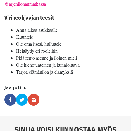
@arjenilonanmatkassa
Virikeohjaajan teesit
Anna aikaa asukkaalle
Kuuntele
Ole oma itsesi, hulluttele
Heittäydy eri rooleihin
Pidä rento asenne ja iloinen mieli
Ole hienotunteinen ja kunnioittava
Tarjoa elämäniloa ja elämyksiä
SINUA VOISI KIINNOSTAA MYÖS