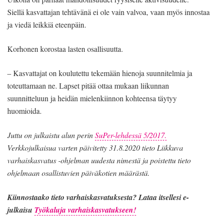
Siellä kasvattajan tehtävänä ei ole vain valvoa, vaan myös innostaa
ja viedä leikkiä eteenpäin.
Korhonen korostaa lasten osallisuutta.
– Kasvattajat on koulutettu tekemään hienoja suunnitelmia ja
toteuttamaan ne. Lapset pitää ottaa mukaan liikunnan
suunnitteluun ja heidän mielenkiinnon kohteensa täytyy
huomioida.
Juttu on julkaistu alun perin
SuPer-lehdessä 5/2017.
Verkkojulkaisua varten päivitetty 31.8.2020 tieto Liikkuva
varhaiskasvatus -ohjelman uudesta nimestä ja poistettu tieto
ohjelmaan osallistuvien päiväkotien määrästä.
Kiinnostaako tieto varhaiskasvatuksesta? Lataa itsellesi e-
julkaisu
Työkaluja varhaiskasvatukseen!