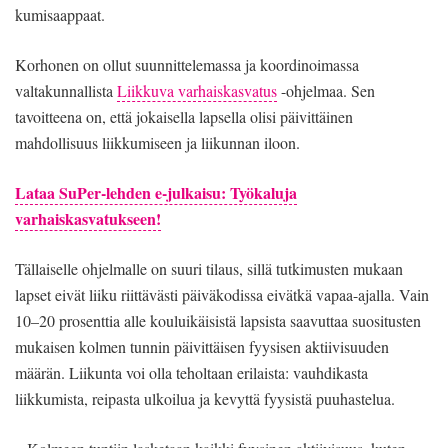
kumisaappaat.
Korhonen on ollut suunnittelemassa ja koordinoimassa
valtakunnallista
Liikkuva varhaiskasvatus
-ohjelmaa. Sen
tavoitteena on, että jokaisella lapsella olisi päivittäinen
mahdollisuus liikkumiseen ja liikunnan iloon.
Lataa SuPer-lehden e-julkaisu: Työkaluja
varhaiskasvatukseen!
Tällaiselle ohjelmalle on suuri tilaus, sillä tutkimusten mukaan
lapset eivät liiku riittävästi päiväkodissa eivätkä vapaa-ajalla. Vain
10–20 prosenttia alle kouluikäisistä lapsista saavuttaa suositusten
mukaisen kolmen tunnin päivittäisen fyysisen aktiivisuuden
määrän. Liikunta voi olla teholtaan erilaista: vauhdikasta
liikkumista, reipasta ulkoilua ja kevyttä fyysistä puuhastelua.