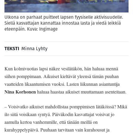
Ulkona on parhaat puitteet lapsen fyysiselle aktivisuudelle.
Siellä kasvattajan kannattaa innostaa lasta ja viedä leikkiä
eteenpäin. Kuva: Ingimage
TEKSTI
Minna Lyhty
Kun kolmivuotias lapsi näkee vesilätäkön, hän haluaa mennä
siihen pomppimaan. Aikuiset kieltävät yleensä tämän puuhan
vaatteiden likaantumisen vuoksi. Lasten liikunnan asiantuntija
Nina Korhonen
haluaa haastaa aikuiset muuttamaan asenteitaan.
– Voisivatko aikuiset mahdollistaa pomppimisen lätäköissä? Mikä
ilo siitä voisikaan syntyä. Päiväkodin kasvattajat voisivat jo
aamulla kertoa vanhemmille, että tänään meillä on
kurahyppelypäivä. Puuhaan tarvitaan vain kurahousut ja