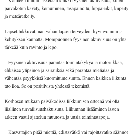
– Kolmeen tuntiin lasketaan kaikki fyysinen aktiivisuus, kuten
päiväkotiin kävely, keinuminen, tasapainoilu, hippaleikit, kiipeily
ja metsäretkeily.
Lapset liikkuvat liian vähän lapsen terveyden, hyvinvoinnin ja
kehityksen kannalta. Monipuolinen fyysinen aktiivisuus on yhtä
tärkeää kuin ravinto ja lepo.
– Fyysinen aktiivisuus parantaa toimintakykyä ja motoriikkaa,
ehkäisee ylipainoa ja sairauksia sekä parantaa mielialaa ja
vähentää psyykkistä kuormittuneisuutta. Ennen kaikkea liikunta
tuo iloa. Se on positiivista yhdessä tekemistä.
Korhosen mukaan päiväkodissa liikkumisen esteenä voi olla
liiallinen turvallisuushakuisuus. Liikunnan lisääminen lasten
arkeen vaatii ajattelun muutosta ja uusia toimintatapoja.
– Kasvattajien pitää miettiä, edistävätkö vai rajoittavatko säännöt