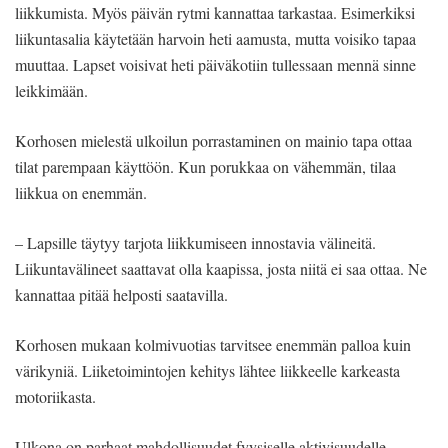
liikkumista. Myös päivän rytmi kannattaa tarkastaa. Esimerkiksi
liikuntasalia käytetään harvoin heti aamusta, mutta voisiko tapaa
muuttaa. Lapset voisivat heti päiväkotiin tullessaan mennä sinne
leikkimään.
Korhosen mielestä ulkoilun porrastaminen on mainio tapa ottaa
tilat parempaan käyttöön. Kun porukkaa on vähemmän, tilaa
liikkua on enemmän.
– Lapsille täytyy tarjota liikkumiseen innostavia välineitä.
Liikuntavälineet saattavat olla kaapissa, josta niitä ei saa ottaa. Ne
kannattaa pitää helposti saatavilla.
Korhosen mukaan kolmivuotias tarvitsee enemmän palloa kuin
värikyniä. Liiketoimintojen kehitys lähtee liikkeelle karkeasta
motoriikasta.
Ulkona on parhaat mahdollisuudet fyysiselle aktivisuudelle.