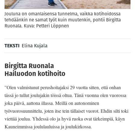
Jouluna on omanlaisensa tunnelma, vaikka kotihoidossa
tehdäänkin ne samat työt kuin muutenkin, pohtii Birgitta
Ruonala. Kuva: Petteri Löppnen
TEKSTI
Elina Kujala
Birgitta Ruonala
Hailuodon kotihoito
”Olen valmistunut perushoitajaksi 29 vuotta sitten, että onhan
tässä jo tullut joulujakin töissä oltua. Tänä vuonna olen vuorossa
joka päivä, aattona illassa. Meillä on autonominen
työvuorosuunnittelu, joten itse tein tällaiset vuorot. Ehdin silti toki
viettää joulua. Yhdessä olo ja hyvä ruoka ovat tärkeimpiä, käyn
Kauneimmissa joululauluissa ja joulukirkossa.