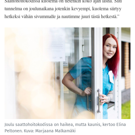
Saattohoitokodissa kuolema on tietenkin koko ajan läsnä. Silti
tunnelma on joulunaikana jotenkin kevyempi, kuolema siirtyy
hetkeksi vähän sivummalle ja nautimme juuri tästä hetkestä.”
Joulu saattohoitokodissa on haikea, mutta kaunis, kertoo Elina
Peltonen. Kuva: Marjaana Malkamäki