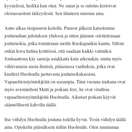
kyynelissä, herkkä kun olen. Ne sanat ja se rutistus kertoivat
olemassaoloni tärkeydestä. Sen tilanteen muistan aina.
Aatto alkaa riisipuuron keitolla. Puuron jälkeen katselemme
joulurauhan julistuksen yhdessä ja sitten jäämme odottelemaan
jouluruokia, jotka toimitetaan meille Ruokapankin kautta. Silloin
onkin kova hulina keittiössä, että saadaan kaikki valmiiksi.
Jouluaattona käy samoja asiakkaita kuin arkenakin, mutta myös
vähävaraisia uusia ihmisiä, pääasiassa vanhuksia, jotka ovat
kuulleet Huoltsulla jaettavasta jouluruokakassista.
Vapaaehtoistyöntekijöitä on useampia. Tänä vuonna mukana ovat
myös aviomieheni Matti ja poikani Jere, he ovat virallisia
vapaaehtoistyöntekijöitä Huoltsulla. Aikuiset poikani käyvät
säännöllisesti kahvilla täällä.
Itse viihdyn Huoltsulla jouluna todella hyvin. Tosin viihdyn täällä
aina. Opiskelin päästäkseni töihin Huoltsulle. Olen muutamaa