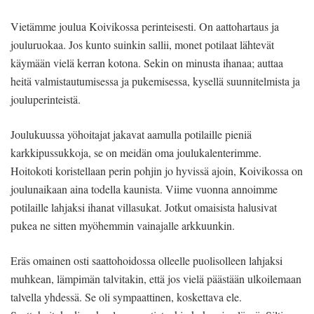
Vietämme joulua Koivikossa perinteisesti. On aattohartaus ja
jouluruokaa. Jos kunto suinkin sallii, monet potilaat lähtevät
käymään vielä kerran kotona. Sekin on minusta ihanaa; auttaa
heitä valmistautumisessa ja pukemisessa, kysellä suunnitelmista ja
jouluperinteistä.
Joulukuussa yöhoitajat jakavat aamulla potilaille pieniä
karkkipussukkoja, se on meidän oma joulukalenterimme.
Hoitokoti koristellaan perin pohjin jo hyvissä ajoin, Koivikossa on
joulunaikaan aina todella kaunista. Viime vuonna annoimme
potilaille lahjaksi ihanat villasukat. Jotkut omaisista halusivat
pukea ne sitten myöhemmin vainajalle arkkuunkin.
Eräs omainen osti saattohoidossa olleelle puolisolleen lahjaksi
muhkean, lämpimän talvitakin, että jos vielä päästään ulkoilemaan
talvella yhdessä. Se oli sympaattinen, koskettava ele.