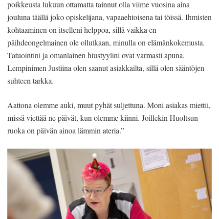
poikkeusta lukuun ottamatta tainnut olla viime vuosina aina
jouluna täällä joko opiskelijana, vapaaehtoisena tai töissä. Ihmisten
kohtaaminen on itselleni helppoa, sillä vaikka en
päihdeongelmainen ole ollutkaan, minulla on elämänkokemusta.
Tatuointini ja omanlainen hiustyylini ovat varmasti apuna.
Lempinimen Justiina olen saanut asiakkailta, sillä olen sääntöjen
suhteen tarkka.
Aattona olemme auki, muut pyhät suljettuna. Moni asiakas miettii,
missä viettää ne päivät, kun olemme kiinni. Joillekin Huoltsun
ruoka on päivän ainoa lämmin ateria.”