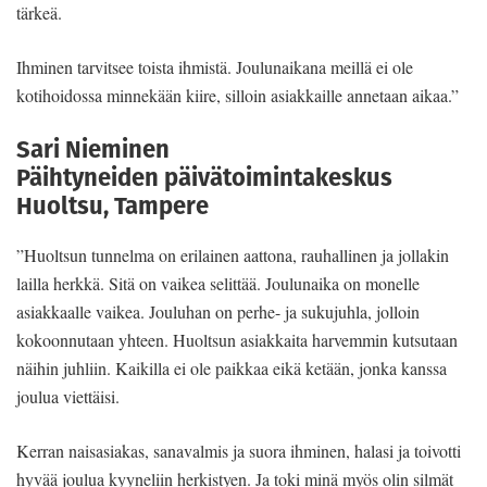
tärkeä.
Ihminen tarvitsee toista ihmistä. Joulunaikana meillä ei ole
kotihoidossa minnekään kiire, silloin asiakkaille annetaan aikaa.”
Sari Nieminen
Päihtyneiden päivätoimintakeskus
Huoltsu, Tampere
”Huoltsun tunnelma on erilainen aattona, rauhallinen ja jollakin
lailla herkkä. Sitä on vaikea selittää. Joulunaika on monelle
asiakkaalle vaikea. Jouluhan on perhe- ja sukujuhla, jolloin
kokoonnutaan yhteen. Huoltsun asiakkaita harvemmin kutsutaan
näihin juhliin. Kaikilla ei ole paikkaa eikä ketään, jonka kanssa
joulua viettäisi.
Kerran naisasiakas, sanavalmis ja suora ihminen, halasi ja toivotti
hyvää joulua kyyneliin herkistyen. Ja toki minä myös olin silmät