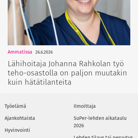
Ammatissa
26.6.2026
Lähihoitaja Johanna Rahkolan työ
teho-osastolla on paljon muutakin
kuin hätätilanteita
Työelämä
Ilmoittaja
Ajankohtaista
SuPer-lehden aikataulu
2026
Hyvinvointi
Lehden tilaus tai peruutus