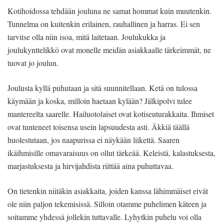
Kotihoidossa tehdään jouluna ne samat hommat kuin muutenkin.
Tunnelma on kuitenkin erilainen, rauhallinen ja harras. Ei sen
tarvitse olla niin isoa, mitä laitetaan. Joulukukka ja
joulukynttelikkö ovat monelle meidän asiakkaalle tärkeimmät, ne
tuovat jo joulun.
Joulusta kyllä puhutaan ja sitä suunnitellaan. Ketä on tulossa
käymään ja koska, milloin haetaan kylään? Jälkipolvi tulee
mantereelta saarelle. Hailuotolaiset ovat kotiseuturakkaita. Ihmiset
ovat tunteneet toisensa usein lapsuudesta asti. Äkkiä täällä
huolestutaan, jos naapurissa ei näykään liikettä. Saaren
ikäihmisille omavaraisuus on ollut tärkeää. Keleistä, kalastuksesta,
marjastuksesta ja hirvijahdista riittää aina puhuttavaa.
On tietenkin niitäkin asiakkaita, joiden kanssa lähimmäiset eivät
ole niin paljon tekemisissä. Silloin otamme puhelimen käteen ja
soitamme yhdessä jollekin tuttavalle. Lyhytkin puhelu voi olla