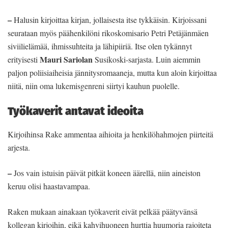
–
Halusin kirjoittaa kirjan, jollaisesta itse tykkäisin. Kirjoissani
seurataan myös päähenkilöni rikoskomisario Petri Petäjänmäen
siviilielämää, ihmissuhteita ja lähipiiriä. Itse olen tykännyt
Mauri Sariolan
erityisesti
Susikoski-sarjasta. Luin aiemmin
paljon poliisiaiheisia jännitysromaaneja, mutta kun aloin kirjoittaa
niitä, niin oma lukemisgenreni siirtyi kauhun puolelle.
Työkaverit antavat ideoita
Kirjoihinsa Rake ammentaa aihioita ja henkilöhahmojen piirteitä
arjesta.
–
Jos vain istuisin päivät pitkät koneen äärellä, niin aineiston
keruu olisi haastavampaa.
Raken mukaan ainakaan työkaverit eivät pelkää päätyvänsä
kollegan kirjoihin, eikä kahvihuoneen hurttia huumoria rajoiteta