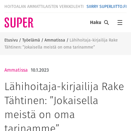
HOITOALAN AMMATTILAISTEN VERKKOLEHTI
SIIRRY SUPERLIITTO.FI
Haku
Etusivu
/
Työelämä
/
Ammatissa
/
Lähihoitaja-kirjailija Rake
Tähtinen: ”Jokaisella meistä on oma tarinamme”
Ammatissa
10.1.2023
Lähihoitaja-kirjailija Rake
Tähtinen: ”Jokaisella
meistä on oma
tarinamme”