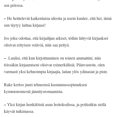
sen pelossa.
–
He heittelevät kaikenlaisia ideoita ja usein kuulee, että hei, tämä
sun täytyy laittaa kirjaasi!
Jos joku odottaa, että kirjailijan arkiset, töihin liittyvät kirjaukset
olisivat erityisen vetäviä, niin saa pettyä.
–
Luulisi, että kun kirjoittaminen on toinen ammattini, niin
töissäkin kirjaamiseni olisivat esimerkillisiä. Päinvastoin, olen
varmasti yksi kehnoimpia kirjaajia, laitan ylös ydinasiat ja piste.
Rake kertoo juuri tehneensä kustannussopimuksen
kymmenennestä jännitysromaanista.
–
Yksi kirjan henkilöistä asuu hoitokodissa, ja poliisitkin siellä
käyvät tutkimassa.