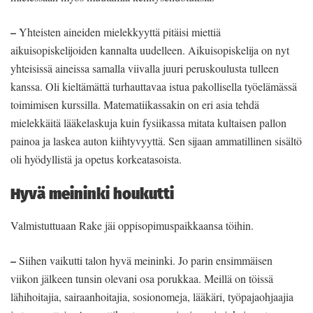
–
Yhteisten aineiden mielekkyyttä pitäisi miettiä
aikuisopiskelijoiden kannalta uudelleen. Aikuisopiskelija on nyt
yhteisissä aineissa samalla viivalla juuri peruskoulusta tulleen
kanssa. Oli kieltämättä turhauttavaa istua pakollisella työelämässä
toimimisen kurssilla. Matematiikassakin on eri asia tehdä
mielekkäitä lääkelaskuja kuin fysiikassa mitata kultaisen pallon
painoa ja laskea auton kiihtyvyyttä. Sen sijaan ammatillinen sisältö
oli hyödyllistä ja opetus korkeatasoista.
Hyvä meininki houkutti
Valmistuttuaan Rake jäi oppisopimuspaikkaansa töihin.
–
Siihen vaikutti talon hyvä meininki. Jo parin ensimmäisen
viikon jälkeen tunsin olevani osa porukkaa. Meillä on töissä
lähihoitajia, sairaanhoitajia, sosionomeja, lääkäri, työpajaohjaajia