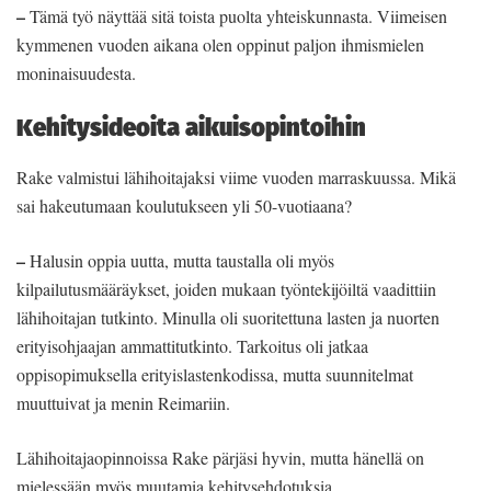
–
Tämä työ näyttää sitä toista puolta yhteiskunnasta. Viimeisen
kymmenen vuoden aikana olen oppinut paljon ihmismielen
moninaisuudesta.
Kehitysideoita aikuisopintoihin
Rake valmistui lähihoitajaksi viime vuoden marraskuussa. Mikä
sai hakeutumaan koulutukseen yli 50-vuotiaana?
–
Halusin oppia uutta, mutta taustalla oli myös
kilpailutusmääräykset, joiden mukaan työntekijöiltä vaadittiin
lähihoitajan tutkinto. Minulla oli suoritettuna lasten ja nuorten
erityisohjaajan ammattitutkinto. Tarkoitus oli jatkaa
oppisopimuksella erityislastenkodissa, mutta suunnitelmat
muuttuivat ja menin Reimariin.
Lähihoitajaopinnoissa Rake pärjäsi hyvin, mutta hänellä on
mielessään myös muutamia kehitysehdotuksia.