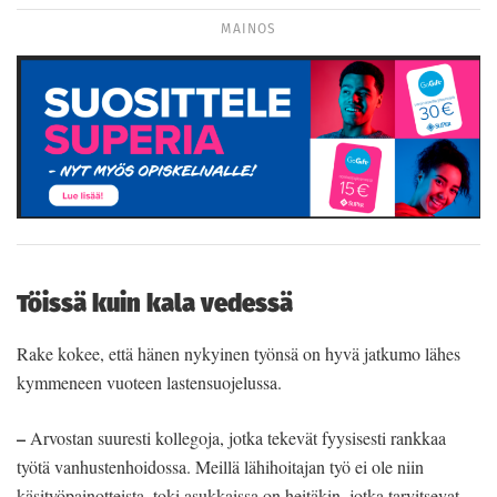
MAINOS
Töissä kuin kala vedessä
Rake kokee, että hänen nykyinen työnsä on hyvä jatkumo lähes
kymmeneen vuoteen lastensuojelussa.
–
Arvostan suuresti kollegoja, jotka tekevät fyysisesti rankkaa
työtä vanhustenhoidossa. Meillä lähihoitajan työ ei ole niin
käsityöpainotteista, toki asukkaissa on heitäkin, jotka tarvitsevat