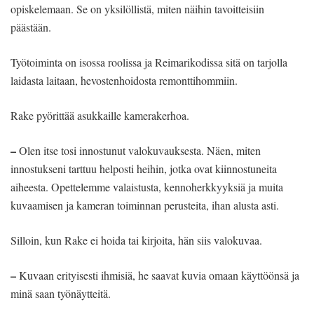
opiskelemaan. Se on yksilöllistä, miten näihin tavoitteisiin
päästään.
Työtoiminta on isossa roolissa ja Reimarikodissa sitä on tarjolla
laidasta laitaan, hevostenhoidosta remonttihommiin.
Rake pyörittää asukkaille kamerakerhoa.
–
Olen itse tosi innostunut valokuvauksesta. Näen, miten
innostukseni tarttuu helposti heihin, jotka ovat kiinnostuneita
aiheesta. Opettelemme valaistusta, kennoherkkyyksiä ja muita
kuvaamisen ja kameran toiminnan perusteita, ihan alusta asti.
Silloin, kun Rake ei hoida tai kirjoita, hän siis valokuvaa.
–
Kuvaan erityisesti ihmisiä, he saavat kuvia omaan käyttöönsä ja
minä saan työnäytteitä.