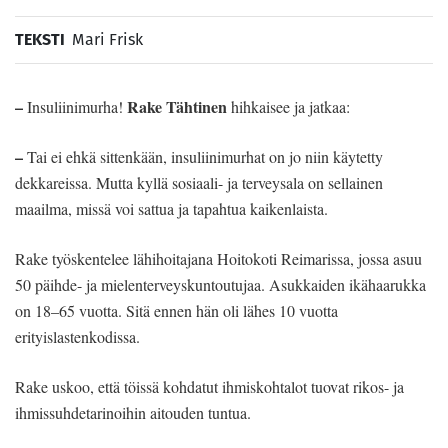
TEKSTI
Mari Frisk
–
Rake Tähtinen
Insuliinimurha!
hihkaisee ja jatkaa:
–
Tai ei ehkä sittenkään, insuliinimurhat on jo niin käytetty
dekkareissa. Mutta kyllä sosiaali- ja terveysala on sellainen
maailma, missä voi sattua ja tapahtua kaikenlaista.
Rake työskentelee lähihoitajana Hoitokoti Reimarissa, jossa asuu
50 päihde- ja mielenterveyskuntoutujaa. Asukkaiden ikähaarukka
on 18–65 vuotta. Sitä ennen hän oli lähes 10 vuotta
erityislastenkodissa.
Rake uskoo, että töissä kohdatut ihmiskohtalot tuovat rikos- ja
ihmissuhdetarinoihin aitouden tuntua.