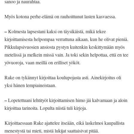
sanoo ja naurahtaa.
Myös kotona perhe-elämä on rauhoittunut lasten kasvaessa.
–
Kolmesta lapsestani kaksi on täysikäistä, mikä tekee
kirjoittamisesta helpompaa verrattuna aikaan, kun he olivat pieniä.
Pikkulapsivuosien ansiosta pystyn kuitenkin keskittymään myös
metelissä ja melkein missä vain. Ja toki sekin helpottaa, että en tee
yövuoroja, vaan meillä on erilliset yököt.
Rake on tykännyt kirjoittaa koulupojasta asti. Ainekirjoitus oli
yksi hänen lempiaineistaan.
–
Lopetettuani lehtityöt kirjoittamisen himo jäi kalvamaan ja aloin
kirjoittaa tarinoita. Lopulta niistä tuli kirjoja.
Kirjoittaessaan Rake ajattelee itseään, eikä laskelmoi kaupallista
menestystä tai mieti, mistä lukijat saattaisivat pitää.