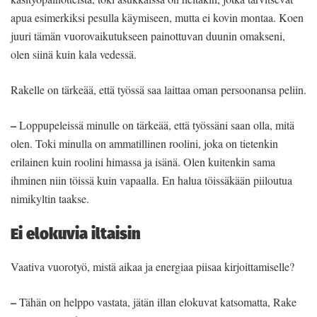
apua esimerkiksi pesulla käymiseen, mutta ei kovin montaa. Koen
juuri tämän vuorovaikutukseen painottuvan duunin omakseni,
olen siinä kuin kala vedessä.
Rakelle on tärkeää, että työssä saa laittaa oman persoonansa peliin.
–
Loppupeleissä minulle on tärkeää, että työssäni saan olla, mitä
olen. Toki minulla on ammatillinen roolini, joka on tietenkin
erilainen kuin roolini himassa ja isänä. Olen kuitenkin sama
ihminen niin töissä kuin vapaalla. En halua töissäkään piiloutua
nimikyltin taakse.
Ei elokuvia iltaisin
Vaativa vuorotyö, mistä aikaa ja energiaa piisaa kirjoittamiselle?
–
Tähän on helppo vastata, jätän illan elokuvat katsomatta, Rake