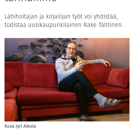
Lähihoitajan ja kirjailijan työt voi yhdistää,
todistaa uusikaupunkilainen Rake Tähtinen.
Kuva Jyri Aikola