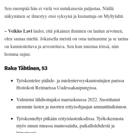
Sen enempää hän ei vielä voi uutukaisesta paljastaa. Näillä
näkyminen se ilmestyy ensi syksynä ja kustantaja on Myllylahti.
–
Veikko Lavi
lauloi, että jokainen ihminen on laulun arvoinen,
olen samaa mieltä. Jokaisella meistä on oma tarinamme ja se tarina
on kunnioitettava ja arvostettava. Sen kun muistaa töissä, niin
homma sujuu.
Rake Tähtinen, 53
Työskentelee päihde- ja mielenterveyskuntoutujien parissa
Hoitokoti Reimarissa Uudessakaupungissa.
Valmistui lähihoitajaksi marraskuussa 2022. Suorittanut
aiemmin lasten ja nuorten erityisohjaajan ammattitutkinnon.
Työskennellyt pitkään erityislastenkodissa. Työkokemusta
myös muun muassa mainosalalta, paikallislehdestä ja
leipomosta.