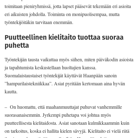
toimitaan pieniryhmissä, jotta lapset pääsevät tekemään eri asioita
eri aikuisten johdolla. Toiminta on monipuolisempaa, mutta
työntekijöitäkin tarvitaan enemmän.
Puutteellinen kielitaito tuottaa suoraa
puhetta
Työntekijän tausta vaikuttaa myös siihen, miten päiväkodin asioista
ja tapahtumista keskustellaan huoltajien kanssa.
Suomalaistaustaiset työntekijät käyttävät Haanpään sanoin
”hampurilaistekniikkaa”. Asiat pyritään kertomaan aina hyvän
kautta.
– On huomattu, että maahanmuuttajat puhuvat vanhemmille
suorasanaisemmin. Jyrkempi puhetapa voi johtua myös
puutteellisesta kielitaidosta. Asiat sanotaan kulmikkaammin kuin
on tarkoitus, koska ei hallita kielen sävyjä. Kielitaito ei vielä riitä