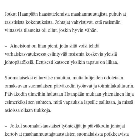
Jotkut Haanpään haastattelemista maahanmuuttajista puhuivat
rasistisista kokemuksista. Johtajat vahvistivat, että rasismiin
viittaavia tilanteita oli ollut, joskin hyvin vähän.
– Aineistoni on liian pieni, jotta siitä voisi tehdä
varhaiskasvatuksessa esiintyvää rasismia koskevia yleisiä
johtopäätöksiä. Eettisesti katsoen yksikin tapaus on liikaa.
Suomalaiseksi ei tarvitse muuttua, mutta tulijoiden odotetaan
omaksuvan suomalaisen päiväkodin työtavat ja toimintakulttuurin.
Päiväkodin tiimeihin halutaan Haanpään mukaan yhtenäinen linja
esimerkiksi sen suhteen, mitä vapauksia lapsille sallitaan, ja missä
asioissa ollaan tiukkoja.
– Jotkut suomalaistaustaiset työntekijät ja päiväkodin johtajat
kertoivat maahanmuuttajataustaisten suomalaisista poikkeavista