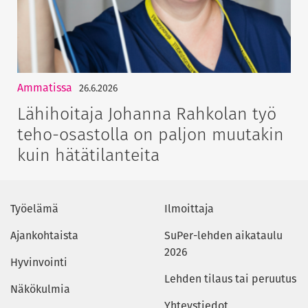
Ammatissa
26.6.2026
Lähihoitaja Johanna Rahkolan työ
teho-osastolla on paljon muutakin
kuin hätätilanteita
Työelämä
Ilmoittaja
Ajankohtaista
SuPer-lehden aikataulu
2026
Hyvinvointi
Lehden tilaus tai peruutus
Näkökulmia
Yhteystiedot