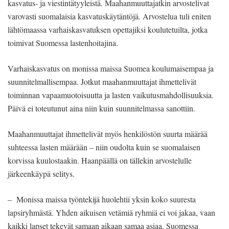
kasvatus- ja viestintätyyleistä. Maahanmuuttajatkin arvostelivat
varovasti suomalaisia kasvatuskäytäntöjä.
Arvostelua tuli eniten
lähtömaassa varhaiskasvatuksen opettajiksi koulutetuilta, jotka
toimivat Suomessa lastenhoitajina.
Varhaiskasvatus on monissa maissa Suomea koulumaisempaa ja
suunnitelmallisempaa. Jotkut maahanmuuttajat ihmettelivät
toiminnan vapaamuotoisuutta ja lasten vaikutusmahdollisuuksia.
Päivä ei toteutunut aina niin kuin suunnitelmassa sanottiin.
Maahanmuuttajat ihmettelivät myös henkilöstön suurta määrää
suhteessa lasten määrään – niin oudolta kuin se suomalaisen
korvissa kuulostaakin. Haanpäällä on tällekin arvostelulle
järkeenkäypä selitys.
– Monissa maissa työntekijä huolehtii yksin koko suuresta
lapsiryhmästä. Yhden aikuisen vetämiä ryhmiä ei voi jakaa, vaan
kaikki lapset tekevät samaan aikaan samaa asiaa. Suomessa