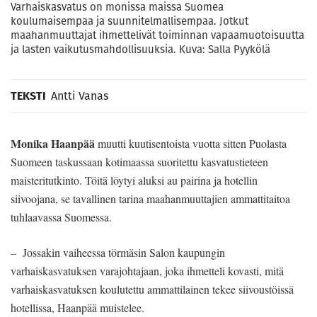
Varhaiskasvatus on monissa maissa Suomea
koulumaisempaa ja suunnitelmallisempaa. Jotkut
maahanmuuttajat ihmettelivät toiminnan vapaamuotoisuutta
ja lasten vaikutusmahdollisuuksia. Kuva: Salla Pyykölä
TEKSTI
Antti Vanas
Monika Haanpää
muutti kuutisentoista vuotta sitten Puolasta
Suomeen taskussaan kotimaassa suoritettu kasvatustieteen
maisteritutkinto. Töitä löytyi aluksi au pairina ja hotellin
siivoojana, se tavallinen tarina maahanmuuttajien ammattitaitoa
tuhlaavassa Suomessa.
– Jossakin vaiheessa törmäsin Salon kaupungin
varhaiskasvatuksen varajohtajaan, joka ihmetteli kovasti, mitä
varhaiskasvatuksen koulutettu ammattilainen tekee siivoustöissä
hotellissa, Haanpää muistelee.