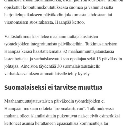
opiskellut kotoutumiskoulutuksessa suomea ja valinnut siellä
harjoittelupaikakseen päiväkodin joko omasta tahdostaan tai
viranomaisen suosituksesta, Haanpää kertoo.
Väitöstutkimus käsittelee maahanmuuttajataustaisten
työntekijöiden integroitumista päiväkoteihin. Tutkimusaineiston
Haanpää keräsi haastattelemalla 32 maahanmuuttajataustaisia
lastenhoitajaa ja varhaiskasvatuksen opettajaa sekä 15 päiväkodin
johtajaa. Aineistoa täydentää 30 suomalaistaustaiselle
varhaiskasvatuksen ammattilaiselle tehty kysely.
Suomalaiseksi ei tarvitse muuttua
Maahanmuuttajataustaisten päiväkodin työntekijöiden ei
Haanpään mukaan odoteta ”suomalaistuvan”. Tutkimuksessa
mukana olleet islamilaisittain pukeutuvat naiset eivät esimerkiksi
kertoneet asunsa herättäneen epäasiallisia kommentteja tai