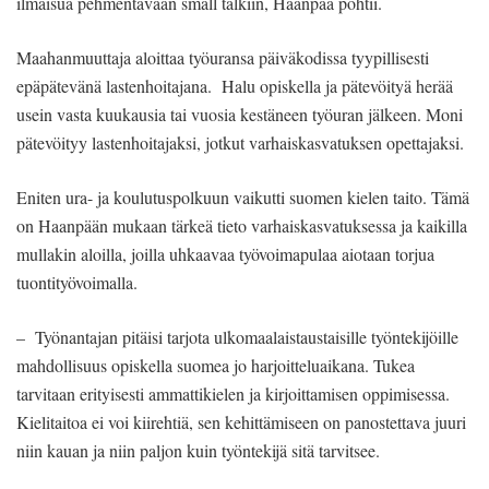
ilmaisua pehmentävään small talkiin, Haanpää pohtii.
Maahanmuuttaja aloittaa työuransa päiväkodissa tyypillisesti
epäpätevänä lastenhoitajana. Halu opiskella ja pätevöityä herää
usein vasta kuukausia tai vuosia kestäneen työuran jälkeen. Moni
pätevöityy lastenhoitajaksi, jotkut varhaiskasvatuksen opettajaksi.
Eniten ura- ja koulutuspolkuun vaikutti suomen kielen taito. Tämä
on Haanpään mukaan tärkeä tieto varhaiskasvatuksessa ja kaikilla
mullakin aloilla, joilla uhkaavaa työvoimapulaa aiotaan torjua
tuontityövoimalla.
– Työnantajan pitäisi tarjota ulkomaalaistaustaisille työntekijöille
mahdollisuus opiskella suomea jo harjoitteluaikana. Tukea
tarvitaan erityisesti ammattikielen ja kirjoittamisen oppimisessa.
Kielitaitoa ei voi kiirehtiä, sen kehittämiseen on panostettava juuri
niin kauan ja niin paljon kuin työntekijä sitä tarvitsee.