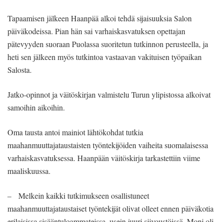
Tapaamisen jälkeen Haanpää alkoi tehdä sijaisuuksia Salon
päiväkodeissa. Pian hän sai varhaiskasvatuksen opettajan
pätevyyden suoraan Puolassa suoritetun tutkinnon perusteella, ja
heti sen jälkeen myös tutkintoa vastaavan vakituisen työpaikan
Salosta.
Jatko-opinnot ja väitöskirjan valmistelu Turun ylipistossa alkoivat
samoihin aikoihin.
Oma tausta antoi mainiot lähtökohdat tutkia
maahanmuuttajataustaisten työntekijöiden vaiheita suomalaisessa
varhaiskasvatuksessa. Haanpään väitöskirja tarkastettiin viime
maaliskuussa.
– Melkein kaikki tutkimukseen osallistuneet
maahanmuuttajataustaiset työntekijät olivat olleet ennen päiväkotia
erilaisissa sisääntuloammateissa, usein juuri siivoustöissä. Moni oli