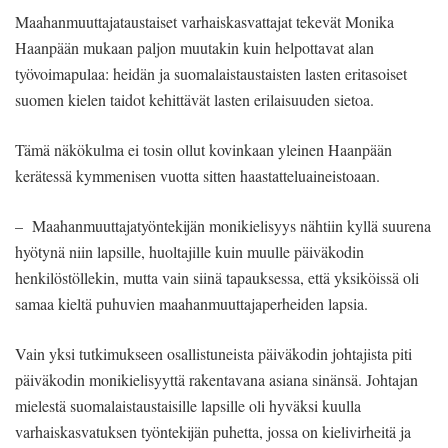
Maahanmuuttajataustaiset varhaiskasvattajat tekevät Monika
Haanpään mukaan paljon muutakin kuin helpottavat alan
työvoimapulaa: heidän ja suomalaistaustaisten lasten eritasoiset
suomen kielen taidot kehittävät lasten erilaisuuden sietoa.
Tämä näkökulma ei tosin ollut kovinkaan yleinen Haanpään
kerätessä kymmenisen vuotta sitten haastatteluaineistoaan.
– Maahanmuuttajatyöntekijän monikielisyys nähtiin kyllä suurena
hyötynä niin lapsille, huoltajille kuin muulle päiväkodin
henkilöstöllekin, mutta vain siinä tapauksessa, että yksiköissä oli
samaa kieltä puhuvien maahanmuuttajaperheiden lapsia.
Vain yksi tutkimukseen osallistuneista päiväkodin johtajista piti
päiväkodin monikielisyyttä rakentavana asiana sinänsä. Johtajan
mielestä suomalaistaustaisille lapsille oli hyväksi kuulla
varhaiskasvatuksen työntekijän puhetta, jossa on kielivirheitä ja