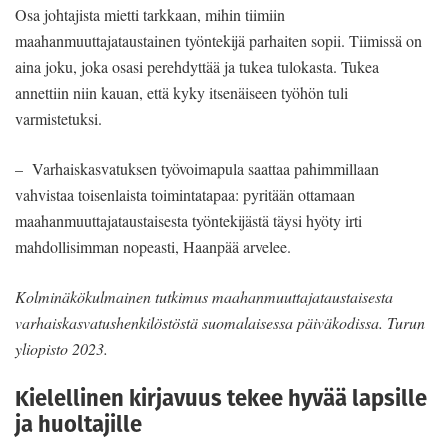
Osa johtajista mietti tarkkaan, mihin tiimiin
maahanmuuttajataustainen työntekijä parhaiten sopii. Tiimissä on
aina joku, joka osasi perehdyttää ja tukea tulokasta. Tukea
annettiin niin kauan, että kyky itsenäiseen työhön tuli
varmistetuksi.
– Varhaiskasvatuksen työvoimapula saattaa pahimmillaan
vahvistaa toisenlaista toimintatapaa: pyritään ottamaan
maahanmuuttajataustaisesta työntekijästä täysi hyöty irti
mahdollisimman nopeasti, Haanpää arvelee.
Kolminäkökulmainen tutkimus maahanmuuttajataustaisesta
varhaiskasvatushenkilöstöstä suomalaisessa päiväkodissa. Turun
yliopisto 2023.
Kielellinen kirjavuus tekee hyvää lapsille
ja huoltajille