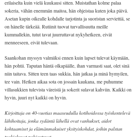
erilaiselta kuin vielä kuukausi sitten. Muistathan kolme palaa
sokeria, vähän enemmän maitoa, hän ohjeistaa kuten joka päivä.
Asetan kupin oikealle kohdalle tarjotinta ja suoristan serviettiä, se
on hänelle tärkeää. Rutiinit tuovat turvallisuutta meille
kummallekin, tutut tavat juurruttavat nykyhetkeen, eivät
menneeseen, eivät tulevaan.
Saankohan myssyn valmiiksi ennen kuin lapset tulevat käymään,
hän pohtii. Taputan häntä olkapäälle, ihan varmasti saat, olet sinä
niin taitava. Sitten teen taas sukkia, hän jatkaa ja minä hymyilen,
tee vain. Hetken aikaa sota on jossain kaukana, me puhumme
villasukkien tulevista väreistä ja sokerit sulavat kahviin. Kaikki on
hyvin, juuri nyt kaikki on hyvin.
Kirjoittaja on 40-vuotias maaseudulla kotihoidossa työskentelevä
lähihoitaja, jonka sydäntä lähellä ovat vanhukset, aidot
kohtaamiset ja elämänmakuiset yksityiskohdat, joihin palstan
tuokiokuvat pohjautuvat.