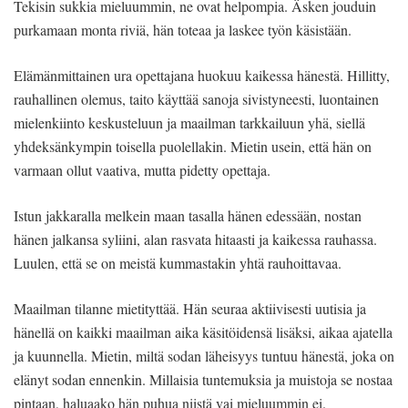
Tekisin sukkia mieluummin, ne ovat helpompia. Äsken jouduin
purkamaan monta riviä, hän toteaa ja laskee työn käsistään.
Elämänmittainen ura opettajana huokuu kaikessa hänestä. Hillitty,
rauhallinen olemus, taito käyttää sanoja sivistyneesti, luontainen
mielenkiinto keskusteluun ja maailman tarkkailuun yhä, siellä
yhdeksänkympin toisella puolellakin. Mietin usein, että hän on
varmaan ollut vaativa, mutta pidetty opettaja.
Istun jakkaralla melkein maan tasalla hänen edessään, nostan
hänen jalkansa syliini, alan rasvata hitaasti ja kaikessa rauhassa.
Luulen, että se on meistä kummastakin yhtä rauhoittavaa.
Maailman tilanne mietityttää. Hän seuraa aktiivisesti uutisia ja
hänellä on kaikki maailman aika käsitöidensä lisäksi, aikaa ajatella
ja kuunnella. Mietin, miltä sodan läheisyys tuntuu hänestä, joka on
elänyt sodan ennenkin. Millaisia tuntemuksia ja muistoja se nostaa
pintaan, haluaako hän puhua niistä vai mieluummin ei.