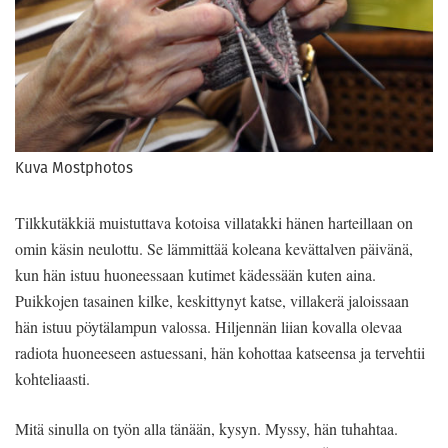
Kuva Mostphotos
Tilkkutäkkiä muistuttava kotoisa villatakki hänen harteillaan on
omin käsin neulottu. Se lämmittää koleana kevättalven päivänä,
kun hän istuu huoneessaan kutimet kädessään kuten aina.
Puikkojen tasainen kilke, keskittynyt katse, villakerä jaloissaan
hän istuu pöytälampun valossa. Hiljennän liian kovalla olevaa
radiota huoneeseen astuessani, hän kohottaa katseensa ja tervehtii
kohteliaasti.
Mitä sinulla on työn alla tänään, kysyn. Myssy, hän tuhahtaa.