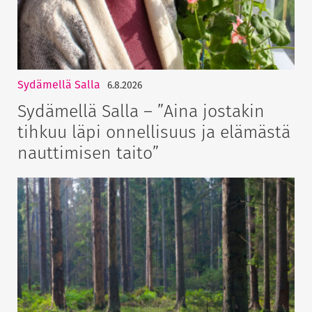
Sydämellä Salla
6.8.2026
Sydämellä Salla – ”Aina jostakin
tihkuu läpi onnellisuus ja elämästä
nauttimisen taito”