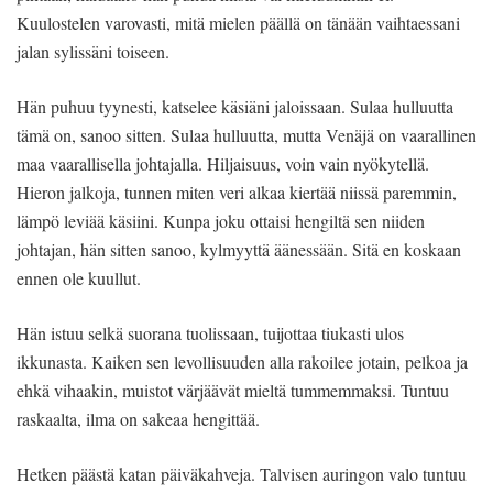
Kuulostelen varovasti, mitä mielen päällä on tänään vaihtaessani
jalan sylissäni toiseen.
Hän puhuu tyynesti, katselee käsiäni jaloissaan. Sulaa hulluutta
tämä on, sanoo sitten. Sulaa hulluutta, mutta Venäjä on vaarallinen
maa vaarallisella johtajalla. Hiljaisuus, voin vain nyökytellä.
Hieron jalkoja, tunnen miten veri alkaa kiertää niissä paremmin,
lämpö leviää käsiini. Kunpa joku ottaisi hengiltä sen niiden
johtajan, hän sitten sanoo, kylmyyttä äänessään. Sitä en koskaan
ennen ole kuullut.
Hän istuu selkä suorana tuolissaan, tuijottaa tiukasti ulos
ikkunasta. Kaiken sen levollisuuden alla rakoilee jotain, pelkoa ja
ehkä vihaakin, muistot värjäävät mieltä tummemmaksi. Tuntuu
raskaalta, ilma on sakeaa hengittää.
Hetken päästä katan päiväkahveja. Talvisen auringon valo tuntuu