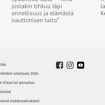
jostakin tihkuu läpi
l
onnellisuus ja elämästä
K
nauttimisen taito”
taja
-lehden aikataulu 2026
 tilaus tai peruutus
stiedot
 omat evästeasetukseni