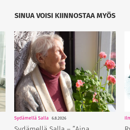
SINUA VOISI KIINNOSTAA MYÖS
Sydämellä Salla
Il
6.8.2026
Sydämellä Salla – ”Aina
R