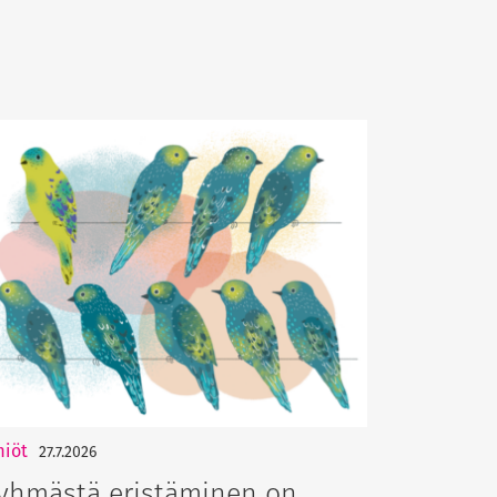
miöt
27.7.2026
yhmästä eristäminen on