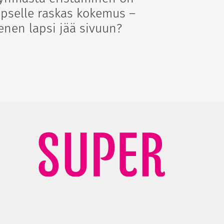
apselle raskas kokemus –
enen lapsi jää sivuun?