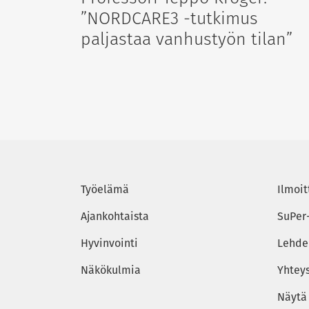
”NORDCARE3 -tutkimus
paljastaa vanhustyön tilan”
Työelämä
Ilmoit
Ajankohtaista
SuPer
Hyvinvointi
Lehden
Näkökulmia
Yhtey
Näytä