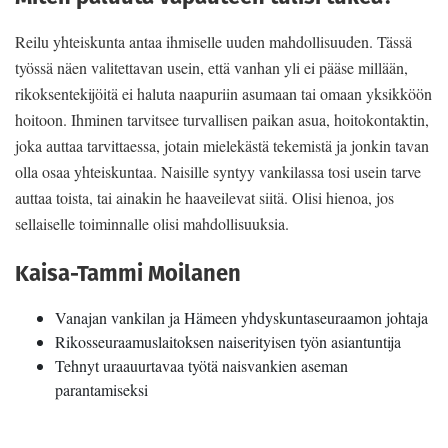
Reilu yhteiskunta antaa ihmiselle uuden mahdollisuuden. Tässä
työssä näen valitettavan usein, että vanhan yli ei pääse millään,
rikoksentekijöitä ei haluta naapuriin asumaan tai omaan yksikköön
hoitoon. Ihminen tarvitsee turvallisen paikan asua, hoitokontaktin,
joka auttaa tarvittaessa, jotain mielekästä tekemistä ja jonkin tavan
olla osaa yhteiskuntaa. Naisille syntyy vankilassa tosi usein tarve
auttaa toista, tai ainakin he haaveilevat siitä. Olisi hienoa, jos
sellaiselle toiminnalle olisi mahdollisuuksia.
Kaisa-Tammi Moilanen
Vanajan vankilan ja Hämeen yhdyskuntaseuraamon johtaja
Rikosseuraamuslaitoksen naiserityisen työn asiantuntija
Tehnyt uraauurtavaa työtä naisvankien aseman
parantamiseksi