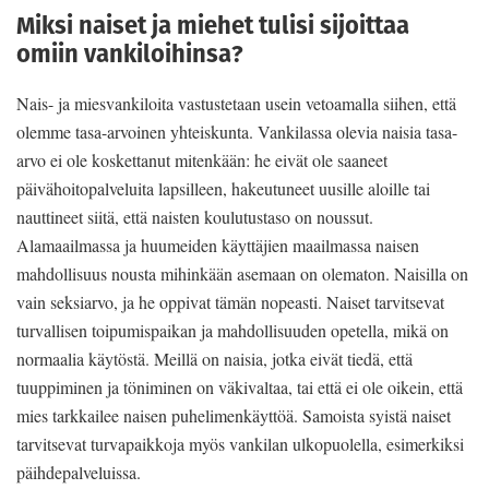
Miksi naiset ja miehet tulisi sijoittaa
omiin vankiloihinsa?
Nais- ja miesvankiloita vastustetaan usein vetoamalla siihen, että
olemme tasa-arvoinen yhteiskunta. Vankilassa olevia naisia tasa-
arvo ei ole koskettanut mitenkään: he eivät ole saaneet
päivähoitopalveluita lapsilleen, hakeutuneet uusille aloille tai
nauttineet siitä, että naisten koulutustaso on noussut.
Alamaailmassa ja huumeiden käyttäjien maailmassa naisen
mahdollisuus nousta mihinkään asemaan on olematon. Naisilla on
vain seksiarvo, ja he oppivat tämän nopeasti. Naiset tarvitsevat
turvallisen toipumispaikan ja mahdollisuuden opetella, mikä on
normaalia käytöstä. Meillä on naisia, jotka eivät tiedä, että
tuuppiminen ja töniminen on väkivaltaa, tai että ei ole oikein, että
mies tarkkailee naisen puhelimenkäyttöä. Samoista syistä naiset
tarvitsevat turvapaikkoja myös vankilan ulkopuolella, esimerkiksi
päihdepalveluissa.