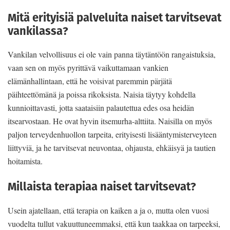
Mitä erityisiä palveluita naiset tarvitsevat
vankilassa?
Vankilan velvollisuus ei ole vain panna täytäntöön rangaistuksia,
vaan sen on myös pyrittävä vaikuttamaan vankien
elämänhallintaan, että he voisivat paremmin pärjätä
päihteettömänä ja poissa rikoksista. Naisia täytyy kohdella
kunnioittavasti, jotta saataisiin palautettua edes osa heidän
itsearvostaan. He ovat hyvin itsemurha-alttiita. Naisilla on myös
paljon terveydenhuollon tarpeita, erityisesti lisääntymisterveyteen
liittyviä, ja he tarvitsevat neuvontaa, ohjausta, ehkäisyä ja tautien
hoitamista.
Millaista terapiaa naiset tarvitsevat?
Usein ajatellaan, että terapia on kaiken a ja o, mutta olen vuosi
vuodelta tullut vakuuttuneemmaksi, että kun taakkaa on tarpeeksi,