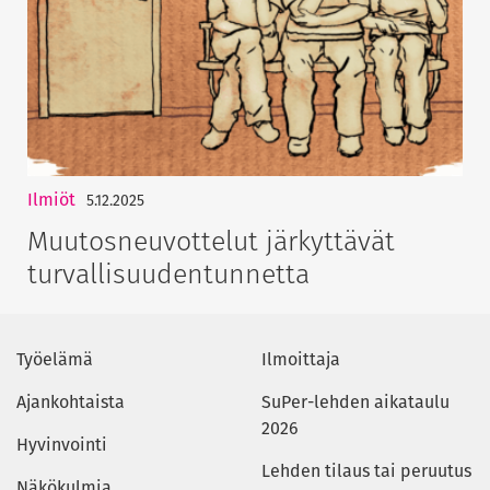
Ilmiöt
5.12.2025
Muutosneuvottelut järkyttävät
turvallisuudentunnetta
Työelämä
Ilmoittaja
Ajankohtaista
SuPer-lehden aikataulu
2026
Hyvinvointi
Lehden tilaus tai peruutus
Näkökulmia