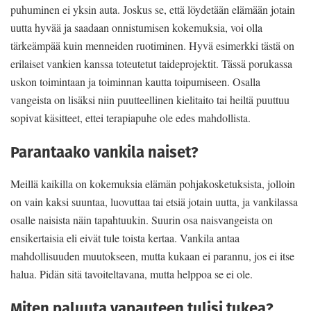
puhuminen ei yksin auta. Joskus se, että löydetään elämään jotain
uutta hyvää ja saadaan onnistumisen kokemuksia, voi olla
tärkeämpää kuin menneiden ruotiminen. Hyvä esimerkki tästä on
erilaiset vankien kanssa toteutetut taideprojektit. Tässä porukassa
uskon toimintaan ja toiminnan kautta toipumiseen. Osalla
vangeista on lisäksi niin puutteellinen kielitaito tai heiltä puuttuu
sopivat käsitteet, ettei terapiapuhe ole edes mahdollista.
Parantaako vankila naiset?
Meillä kaikilla on kokemuksia elämän pohjakosketuksista, jolloin
on vain kaksi suuntaa, luovuttaa tai etsiä jotain uutta, ja vankilassa
osalle naisista näin tapahtuukin. Suurin osa naisvangeista on
ensikertaisia eli eivät tule toista kertaa. Vankila antaa
mahdollisuuden muutokseen, mutta kukaan ei parannu, jos ei itse
halua. Pidän sitä tavoiteltavana, mutta helppoa se ei ole.
Miten paluuta vapauteen tulisi tukea?