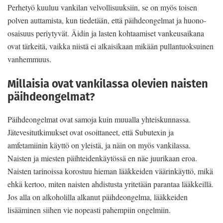
Perhetyö kuuluu vankilan velvollisuuksiin, se on myös toisen
polven auttamista, kun tiedetään, että päihdeongelmat ja huono-
osaisuus periytyvät. Äidin ja lasten kohtaamiset vankeusaikana
ovat tärkeitä, vaikka niistä ei alkaisikaan mikään pullantuoksuinen
vanhemmuus.
Millaisia ovat vankilassa olevien naisten
päihdeongelmat?
Päihdeongelmat ovat samoja kuin muualla yhteiskunnassa.
Jätevesitutkimukset ovat osoittaneet, että Subutexin ja
amfetamiinin käyttö on yleistä, ja näin on myös vankilassa.
Naisten ja miesten päihteidenkäytössä en näe juurikaan eroa.
Naisten tarinoissa korostuu hieman lääkkeiden väärinkäyttö, mikä
ehkä kertoo, miten naisten ahdistusta yritetään parantaa lääkkeillä.
Jos alla on alkoholilla alkanut päihdeongelma, lääkkeiden
lisääminen siihen vie nopeasti pahempiin ongelmiin.