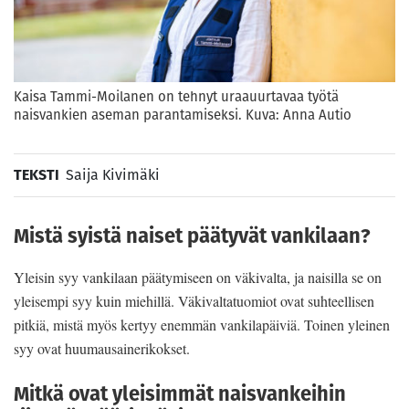
Kaisa Tammi-Moilanen on tehnyt uraauurtavaa työtä
naisvankien aseman parantamiseksi. Kuva: Anna Autio
TEKSTI
Saija Kivimäki
Mistä syistä naiset päätyvät vankilaan?
Yleisin syy vankilaan päätymiseen on väkivalta, ja naisilla se on
yleisempi syy kuin miehillä. Väkivaltatuomiot ovat suhteellisen
pitkiä, mistä myös kertyy enemmän vankilapäiviä. Toinen yleinen
syy ovat huumausainerikokset.
Mitkä ovat yleisimmät naisvankeihin