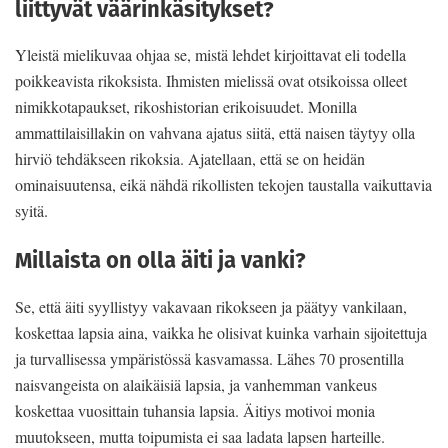
liittyvät väärinkäsitykset?
Yleistä mielikuvaa ohjaa se, mistä lehdet kirjoittavat eli todella
poikkeavista rikoksista. Ihmisten mielissä ovat otsikoissa olleet
nimikkotapaukset, rikoshistorian erikoisuudet. Monilla
ammattilaisillakin on vahvana ajatus siitä, että naisen täytyy olla
hirviö tehdäkseen rikoksia. Ajatellaan, että se on heidän
ominaisuutensa, eikä nähdä rikollisten tekojen taustalla vaikuttavia
syitä.
Millaista on olla äiti ja vanki?
Se, että äiti syyllistyy vakavaan rikokseen ja päätyy vankilaan,
koskettaa lapsia aina, vaikka he olisivat kuinka varhain sijoitettuja
ja turvallisessa ympäristössä kasvamassa. Lähes 70 prosentilla
naisvangeista on alaikäisiä lapsia, ja vanhemman vankeus
koskettaa vuosittain tuhansia lapsia. Äitiys motivoi monia
muutokseen, mutta toipumista ei saa ladata lapsen harteille.