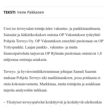
TEKSTI
Irene Pakkanen
Uusi iso terveysalan toimija tulee vakuutus- ja pankkimaailmasta.
Sairaalat ja lääkärikeskukset omistaa OP Vakuutuksen tytäryhtiö
Pohjola Terveys Oy. OP Vakuutuksen emoyhtiö puolestaan on OP
Yrityspankki. Laajan pankki-, vakuutus- ja muita
finanssipalveluita tarjoavan OP Ryhmän puolestaan omistavat 1,8
miljoonaa omistaja-asiakasta.
Terveys- ja hyvinvointiliiketoiminnan johtajan Samuli Saarnin
mukaan Pohjola Terveys iski markkinarakoon, jossa potilaasta ei
oteta kokonaisvastuuta. Markkinaa, muita toimijoita ja asiakkaan
tarpeita analysoitiin tarkkaan.
– Yksityiset terveyspalvelut keskittyivät ja keskittyvät edelleenkin