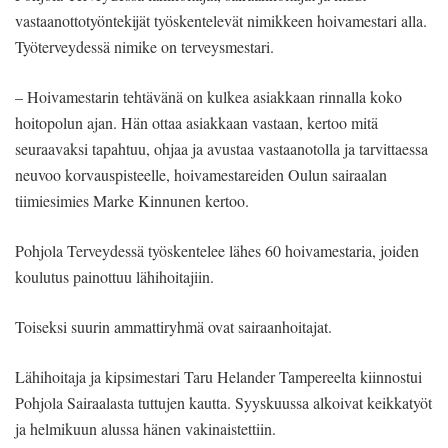
vastaanottotyöntekijät työskentelevät nimikkeen hoivamestari alla.
Työterveydessä nimike on terveysmestari.
– Hoivamestarin tehtävänä on kulkea asiakkaan rinnalla koko
hoitopolun ajan. Hän ottaa asiakkaan vastaan, kertoo mitä
seuraavaksi tapahtuu, ohjaa ja avustaa vastaanotolla ja tarvittaessa
neuvoo korvauspisteelle, hoivamestareiden Oulun sairaalan
tiimiesimies Marke Kinnunen kertoo.
Pohjola Terveydessä työskentelee lähes 60 hoivamestaria, joiden
koulutus painottuu lähihoitajiin.
Toiseksi suurin ammattiryhmä ovat sairaanhoitajat.
Lähihoitaja ja kipsimestari Taru Helander Tampereelta kiinnostui
Pohjola Sairaalasta tuttujen kautta. Syyskuussa alkoivat keikkatyöt
ja helmikuun alussa hänen vakinaistettiin.