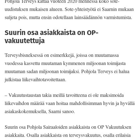
Pohjola Terveys kattaa vuoteen 2020 mennessä koko sote-
uudistuksen mukaisen alueen. Sote-yhteistyötä ei Saarnin mukaan
suljeta pois, mutta ensin odotellaan lainsäädännön varmistumista.
Suurin osa asiakkaista on OP-
vakuutettuja
Terveysbisneksessä on esimerkkejä, joissa on muutamassa
vuodessa kasvettu muutaman kymmenen miljoonan toimijasta
muutaman sadan miljoonan toimijaksi. Pohjola Terveys ei halua
julkistaa liikevaihtotavoitettaan.
– Vakuutustaustan takia meillä tavoitteena ei ole maksimoida
liikevaihdon määrää vaan hoitaa mahdollisimman hyvin ja hyvällä
asiakaskokemuksella, Saarni sanoo.
Suurin osa Pohjola Sairaaloiden asiakkaista on OP Vakuutuksen
asiakkaita. Osalla asiakkaista on terveysvakuutus, osalla erilaisia