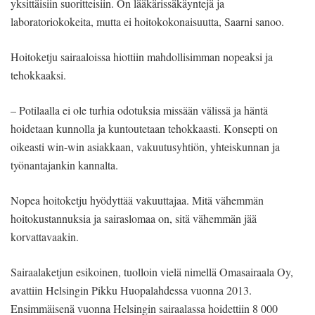
yksittäisiin suoritteisiin. On lääkärissäkäyntejä ja
laboratoriokokeita, mutta ei hoitokokonaisuutta, Saarni sanoo.
Hoitoketju sairaaloissa hiottiin mahdollisimman nopeaksi ja
tehokkaaksi.
– Potilaalla ei ole turhia odotuksia missään välissä ja häntä
hoidetaan kunnolla ja kuntoutetaan tehokkaasti. Konsepti on
oikeasti win-win asiakkaan, vakuutusyhtiön, yhteiskunnan ja
työnantajankin kannalta.
Nopea hoitoketju hyödyttää vakuuttajaa. Mitä vähemmän
hoitokustannuksia ja sairaslomaa on, sitä vähemmän jää
korvattavaakin.
Sairaalaketjun esikoinen, tuolloin vielä nimellä Omasairaala Oy,
avattiin Helsingin Pikku Huopalahdessa vuonna 2013.
Ensimmäisenä vuonna Helsingin sairaalassa hoidettiin 8 000