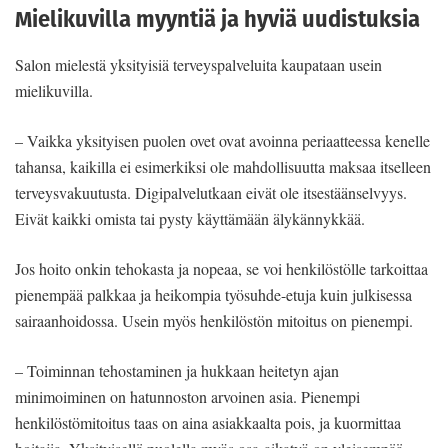
Mielikuvilla myyntiä ja hyviä uudistuksia
Salon mielestä yksityisiä terveyspalveluita kaupataan usein
mielikuvilla.
– Vaikka yksityisen puolen ovet ovat avoinna periaatteessa kenelle
tahansa, kaikilla ei esimerkiksi ole mahdollisuutta maksaa itselleen
terveysvakuutusta. Digipalvelutkaan eivät ole itsestäänselvyys.
Eivät kaikki omista tai pysty käyttämään älykännykkää.
Jos hoito onkin tehokasta ja nopeaa, se voi henkilöstölle tarkoittaa
pienempää palkkaa ja heikompia työsuhde-etuja kuin julkisessa
sairaanhoidossa. Usein myös henkilöstön mitoitus on pienempi.
– Toiminnan tehostaminen ja hukkaan heitetyn ajan
minimoiminen on hatunnoston arvoinen asia. Pienempi
henkilöstömitoitus taas on aina asiakkaalta pois, ja kuormittaa