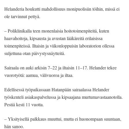
Helanderia houkutti mahdollisuus monipuolisiin töihin, missä ei
ole tarvinnut pettyä.
– Poliklinikalla teen monenlaisia hoitotoimenpiteitä, kuten
haavahoitoja, kipsausta ja avustan lääkäreitä erilaisissa
toimenpiteissä. Iltaisin ja viikonloppuisin laboratorion ollessa
suljettuna otan päivystysnäytteitä.
Sairaala on auki arkisin 7–22 ja iltaisin 11–17. Helander tekee
vuorotyötä: aamua, välivuoroa ja iltaa.
Edellisessä työpaikassaan Hatanpään sairaalassa Helander
työskenteli asiakaspalvelussa ja kipsaajana murtumavastaanotolla.
Pestiä kesti 11 vuotta.
– Yksityisellä palkkaus muuttui, mutta ei huonompaan suuntaan,
hän sanoo.