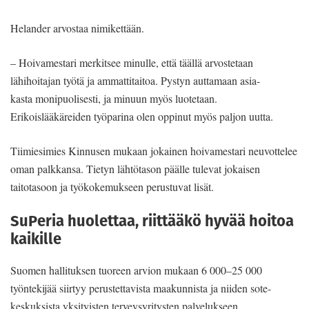
Helander arvostaa nimikettään.
– Hoivamestari merkitsee minulle, että täällä arvostetaan
lähihoitajan työtä ja ammattitaitoa. Pystyn auttamaan asia-
kasta monipuolisesti, ja minuun myös luotetaan.
Erikoislääkäreiden työparina olen oppinut myös paljon uutta.
Tiimiesimies Kinnusen mukaan jokainen hoivamestari neuvottelee
oman palkkansa. Tietyn lähtötason päälle tulevat jokaisen
taitotasoon ja työkokemukseen perustuvat lisät.
SuPeria huolettaa, riittääkö hyvää hoitoa
kaikille
Suomen hallituksen tuoreen arvion mukaan 6 000–25 000
työntekijää siirtyy perustettavista maakunnista ja niiden sote-
keskuksista yksityisten terveysyritysten palvelukseen.