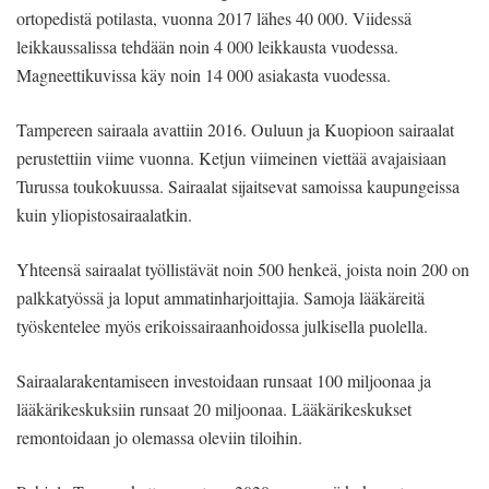
ortopedistä potilasta, vuonna 2017 lähes 40 000. Viidessä
leikkaussalissa tehdään noin 4 000 leikkausta vuodessa.
Magneettikuvissa käy noin 14 000 asiakasta vuodessa.
Tampereen sairaala avattiin 2016. Ouluun ja Kuopioon sairaalat
perustettiin viime vuonna. Ketjun viimeinen viettää avajaisiaan
Turussa toukokuussa. Sairaalat sijaitsevat samoissa kaupungeissa
kuin yliopistosairaalatkin.
Yhteensä sairaalat työllistävät noin 500 henkeä, joista noin 200 on
palkkatyössä ja loput ammatinharjoittajia. Samoja lääkäreitä
työskentelee myös erikoissairaanhoidossa julkisella puolella.
Sairaalarakentamiseen investoidaan runsaat 100 miljoonaa ja
lääkärikeskuksiin runsaat 20 miljoonaa. Lääkärikeskukset
remontoidaan jo olemassa oleviin tiloihin.