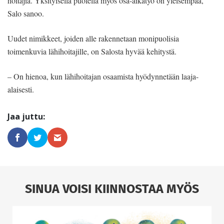
hoitajia. Yksityisellä puolella myös osa-aikatyö on yleisempää,
Salo sanoo.
Uudet nimikkeet, joiden alle rakennetaan monipuolisia
toimenkuvia lähihoitajille, on Salosta hyvää kehitystä.
– On hienoa, kun lähihoitajan osaamista hyödynnetään laaja-
alaisesti.
SINUA VOISI KIINNOSTAA MYÖS