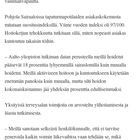
valinnanvapautta.
Pohjola Sairaaloissa tapaturmapotilaiden asiakaskokemusta
mitataan suositusindeksillä. Viime vuoden indeksi oli 97/100.
Hoitoketjun tehokkuutta tutkitaan sillä, miten nopeasti asiakas
kuntoutuu takaisin töihin.
– Aalto-yliopiston tutkiman datan perusteella meillä hoidetut
pääsevät 18 prosenttia lyhyemmillä sairaslomilla kuin muualla
hoidetut. Meillä aktiiviseen hoitoon ja kuntoutukseen käytetään
enemmän panoksia kuin muualla, mutta silti hoidon
kokonaiskustannus jää yhdeksän prosenttia edullisemmaksi.
Yksityisiä terveysalan toimijoita on arvosteltu ylihoitamisesta ja
liiasta tutkimisesta.
– Meillä sanotaan selkeästi henkilökunnalle, että ei tarvitse
generoida kaikin voimin liikevaihtoa vaan tehdään se, mikä