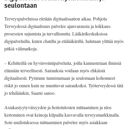
seulontaan
Terveyspalveluissa eletään digitaalisaation aikaa. Pohjola
Terveydessä digitaalisuus palvelee ajanvarausta ja leikkaus-
prosessien sujumista ja turvallisuutta. Lääkärikeskuksissa
digipalveluilla, kuten chatilla ja etälääkärillä, halutaan ylittää myös
pitkiä välimatkoja.
– Kehitteillä on hyvinvointipalveluita, joilla kannustetaan ihmisiä
elämään terveellisesti. Sairauksia voidaan myös ehkäistä
digitaalisesti. Pyrimme tunnistamaan ja seulomaan kohonneet
riskit jo ennen kuin ne muuttuvat sairauksiksi. Työterveydessä tätä
jo tehdäänkin, Saarni sanoo.
Asiakastyytyväisyyden ja hoitotulosten mittaaminen ja ulos
kertominen ovat keinoja kilpailla kasvavalla terveysmarkkinalla.
Sote-uudistuksessa mittaaminen palvelee myös asiakkaan