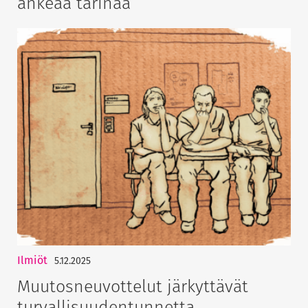
ankeaa tarinaa
Ilmiöt
5.12.2025
Muutosneuvottelut järkyttävät
turvallisuudentunnetta