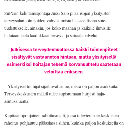
SuPerin kehittämisjohtaja Jussi Salo pitää isojen yksityisten
terveysalan toimijoiden vahvistumista haasteellisena sote-
uudistukselle, ainakin, jos koko maahan ja kaikille ihmisille
halutaan taata laadukkaat terveys- ja sairaalapalvelut.
Julkisessa terveydenhuollossa kaikki toimenpiteet
sisältyvät vastaanoton hintaan, mutta yksityisellä
esimerkiksi hoitajan tekemä korvahuuhtelu saatetaan
veloittaa erikseen.
– Yksityiset toimijat sijoittuvat sinne, missä on paljon asukkaita.
Terveyskeskusten määrä tulee supistumaan hurjasti haja-
asutusalueilla.
Kapitaatiopohjainen rahoitusmalli, jossa tulevien sote-keskusten
rahoitus pohjautuu pääasiassa siihen, kuinka paljon keskuksella on