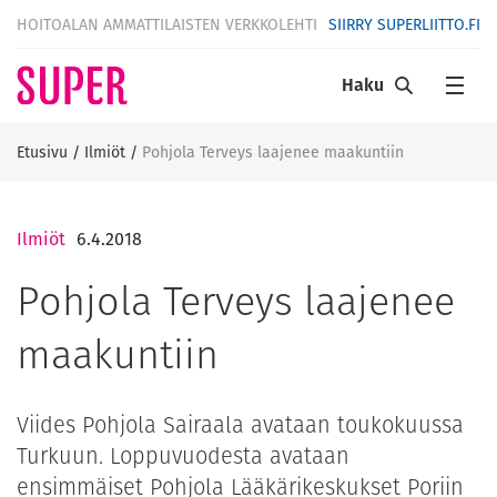
HOITOALAN AMMATTILAISTEN VERKKOLEHTI
SIIRRY SUPERLIITTO.FI
Haku
Etusivu
/
Ilmiöt
/
Pohjola Terveys laajenee maakuntiin
Ilmiöt
6.4.2018
Pohjola Terveys laajenee
maakuntiin
Viides Pohjola Sairaala avataan toukokuussa
Turkuun. Loppu­vuodesta avataan
ensimmäiset Pohjola Lääkärikeskukset Poriin