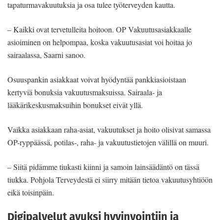
tapaturmavakuutuksia ja osa tulee työterveyden kautta.
– Kaikki ovat tervetulleita hoitoon. OP Vakuutusasiakkaalle
asioiminen on helpompaa, koska vakuutusasiat voi hoitaa jo
sairaalassa, Saarni sanoo.
Osuuspankin asiakkaat voivat hyödyntää pankkiasioistaan
kertyviä bonuksia vakuutusmaksuissa. Sairaala- ja
lääkärikeskusmaksuihin bonukset eivät yllä.
Vaikka asiakkaan raha-asiat, vakuutukset ja hoito olisivat samassa
OP-ryppäässä, potilas-, raha- ja vakuutustietojen välillä on muuri.
– Siitä pidämme tiukasti kiinni ja samoin lainsäädäntö on tässä
tiukka. Pohjola Terveydestä ei siirry mitään tietoa vakuutusyhtiöön
eikä toisinpäin.
Digipalvelut avuksi hyvinvointiin ja