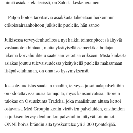
nimiä asiakasrekisterissä, on Salosta keskeneräinen.
– Paljon hoitoa tarvitsevia asiakkaita lähetetään herkemmin
erikoissairaanhoitoon julkiselle puolelle, hän sanoo.
Julkisessa terveydenhuollossa nyt kaikki toimenpiteet sisältyvät
vastaanoton hintaan, mutta yksityisellä esimerkiksi hoitajan
tekemä korvahuuhtelu saatetaan veloittaa erikseen. Mistä kaikesta
asiakas joutuu tulevaisuudessa yksityisellä puolella maksamaan
lisäpalveluhinnan, on oma iso kysymyksensä.
Jos sote-uudistus saadaan maaliin, terveys- ja sairaalapalveluihin
on odotettavissa uusia toimijoita, myös kansainvälisiä. Tuorein
tulokas on Osuuskunta Tradeka, joka maaliskuun alussa kertoi
ostavansa Med Groupin kotiin vietävien palveluiden, ensihoidon
ja julkisen tervey-denhuollon palveluihin liittyvät toiminnot.
ONNI-hoiva-brändin alla työskentelee yli 3 000 työntekijää.