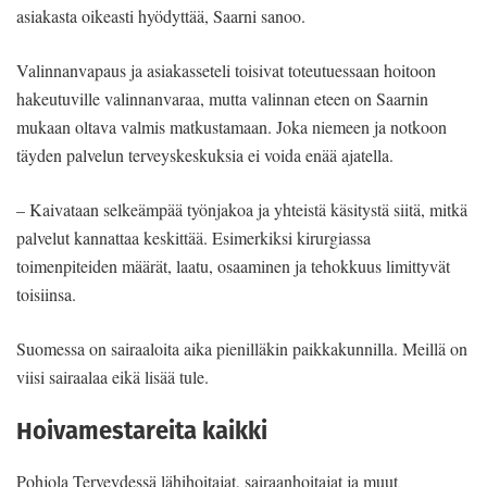
asiakasta oikeasti hyödyttää, Saarni sanoo.
Valinnanvapaus ja asiakasseteli toisivat toteutuessaan hoitoon
hakeutuville valinnanvaraa, mutta valinnan eteen on Saarnin
mukaan oltava valmis matkustamaan. Joka niemeen ja notkoon
täyden palvelun terveyskeskuksia ei voida enää ajatella.
– Kaivataan selkeämpää työnjakoa ja yhteistä käsitystä siitä, mitkä
palvelut kannattaa keskittää. Esimerkiksi kirurgiassa
toimenpiteiden määrät, laatu, osaaminen ja tehokkuus limittyvät
toisiinsa.
Suomessa on sairaaloita aika pienilläkin paikkakunnilla. Meillä on
viisi sairaalaa eikä lisää tule.
Hoivamestareita kaikki
Pohjola Terveydessä lähihoitajat, sairaanhoitajat ja muut