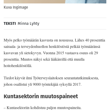
Kuva Ingimage
TEKSTI
Minna Lyhty
Myös pelko työmäärän kasvusta on nousussa. Lähes 40 prosenttia
sairaala- ja terveydenhuollon henkilöstöstä pelkää työmääränsä
kasvavan yli sietokyvyn. Vuonna 2015 vastaava osuus oli 29
prosenttia. Muutos näkyi sekä lääkäreillä että muulla
hoitohenkilöstöllä.
Tiedot käyvät ilmi Työterveyslaitoksen seurantatutkimuksesta,
johon osallistui yli 9000 työntekijää syksyllä 2017.
Kuntasektorin muutospaineet
– Kuntasektoriin kohdistuu paljon muutospaineita.