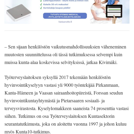
– Sen sijaan henkilöstön vaikutusmahdollisuuksien väheneminen
muutosten suunnittelussa oli tässä tutkimuksessa selvempi kuin
muissa kunta-alaa koskevissa selvityksissä, jatkaa Kivimäki.
Työterveyslaitoksen syksyllä 2017 tekemään henkilöstön
hyvinvointikyselyyn vastasi yli 9000 työntekijää Pirkanmaan,
Kanta-Hämeen ja Vaasan sairaanhoitopiireistä, Forssan seudun
hyvinvointikuntayhtymästä ja Pietarsaaren sosiaali- ja
terveysvirastosta. Kyselylomakkeen saaneista 74 prosenttia vastasi
siihen. Tutkimus on osa Työterveyslaitoksen Kuntasektorin
seurantatutkimusta, joka on aloitettu vuonna 1997 ja johon kuluu
myös Kunta10-tutkimus.