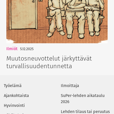
Ilmiöt
5.12.2025
Muutosneuvottelut järkyttävät
turvallisuudentunnetta
Työelämä
Ilmoittaja
Ajankohtaista
SuPer-lehden aikataulu
2026
Hyvinvointi
Lehden tilaus tai peruutus