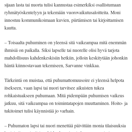
sijaan lasta tai nuorta tulisi kannustaa esimerkiksi osallistumaan
ryhmätyöskentelyyn ja tekemään vuorovaikutusaloitteita. Moni
innostuu kommunikoimaan kuvien, piirtämisen tai kirjoittamisen
kautta.
– Toisaalta puhuminen on yleensä sitä vaikeampaa mitä enemmän
ihmisiä on paikalla. Siksi lapselle tai nuorelle olisi hyvä tarjota
mahdollisuus kahdenkeskisiin hetkiin, jolloin keskitytään johonkin
häntä kiinnostavaan tekemiseen, Sarvanne vinkkaa.
Tärkeintä on muistaa, että puhumattomuusoire ei yleensä helpota
itsekseen, vaan lapsi tai nuori tarvitsee aikuisten tukea
rohkaistuakseen puhumaan. Mitä pidempään puhumisen vaikeus
jatkuu, sitä vaikeampaa on toimintatapojen muuttaminen. Hoito- ja
tukitoimet tulisi käynnistää jo varhain.
– Puhumaton lapsi tai nuori menettää päivittäin monia tilaisuuksia