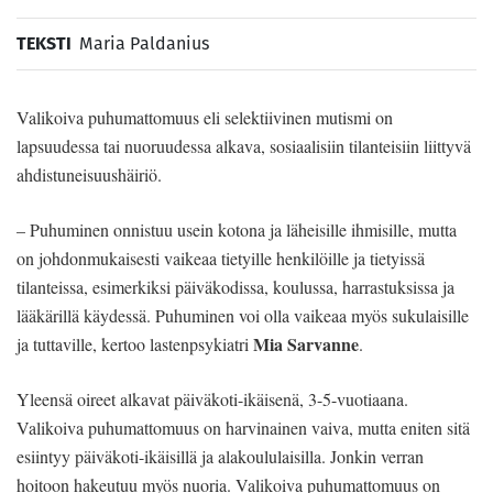
TEKSTI
Maria Paldanius
Valikoiva puhumattomuus eli selektiivinen mutismi on
lapsuudessa tai nuoruudessa alkava, sosiaalisiin tilanteisiin liittyvä
ahdistuneisuushäiriö.
– Puhuminen onnistuu usein kotona ja läheisille ihmisille, mutta
on johdonmukaisesti vaikeaa tietyille henkilöille ja tietyissä
tilanteissa, esimerkiksi päiväkodissa, koulussa, harrastuksissa ja
lääkärillä käydessä. Puhuminen voi olla vaikeaa myös sukulaisille
Mia Sarvanne
ja tuttaville, kertoo lastenpsykiatri
.
Yleensä oireet alkavat päiväkoti-ikäisenä, 3-5-vuotiaana.
Valikoiva puhumattomuus on harvinainen vaiva, mutta eniten sitä
esiintyy päiväkoti-ikäisillä ja alakoululaisilla. Jonkin verran
hoitoon hakeutuu myös nuoria. Valikoiva puhumattomuus on