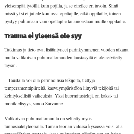
yleisempää tytöillä kuin pojilla, ja se oireilee eri tavoin. Siinä
missä yksi ei juttele koulussa opettajille, eikä oppilaille, toinen
pystyy puhumaan vain opettajille tai ainoastaan muille oppilaille.
Trauma ei yleensä ole syy
Tutkimus ja tieto ovat lisääntyneet parinkymmenen vuoden aikana,
mutta valikoivan puhumattomuuden taustasyitä ei ole selvitetty
täysin.
– Taustalla voi olla perinnöllisiä tekijöitä, tiettyjä
temperamenttipiirteitä, kasvuympäristöön liittyviä tekijöitä tai
kehityksellisiä vaikeuksia. Yksi kuormitustekijä on kaksi- tai
monikielisyys, sanoo Sarvanne.
Valikoivaa puhumattomuutta on selitetty myös
tunnesäätelyteorialla. Tämän teorian valossa kyseessä voisi olla
tunnesäätelyn strategia, jossa puhumisen välttäminen on keino