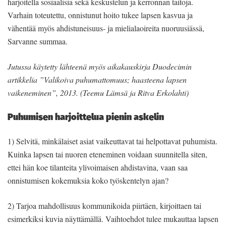
harjoitella sosiaalisia sekä keskustelun ja kerronnan taitoja.
Varhain toteutettu, onnistunut hoito tukee lapsen kasvua ja
vähentää myös ahdistuneisuus- ja mielialaoireita nuoruusiässä,
Sarvanne summaa.
Jutussa käytetty lähteenä myös aikakauskirja Duodecimin
artikkelia ”Valikoiva puhumattomuus; haasteena lapsen
vaikeneminen”, 2013. (Teemu Lämsä ja Ritva Erkolahti)
Puhumisen harjoittelua pienin askelin
1) Selvitä, minkälaiset asiat vaikeuttavat tai helpottavat puhumista.
Kuinka lapsen tai nuoren eteneminen voidaan suunnitella siten,
ettei hän koe tilanteita ylivoimaisen ahdistavina, vaan saa
onnistumisen kokemuksia koko työskentelyn ajan?
2) Tarjoa mahdollisuus kommunikoida piirtäen, kirjoittaen tai
esimerkiksi kuvia näyttämällä. Vaihtoehdot tulee mukauttaa lapsen