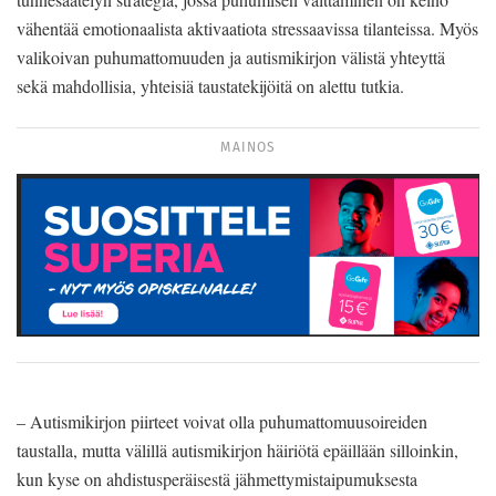
vähentää emotionaalista aktivaatiota stressaavissa tilanteissa. Myös
valikoivan puhumattomuuden ja autismikirjon välistä yhteyttä
sekä mahdollisia, yhteisiä taustatekijöitä on alettu tutkia.
MAINOS
– Autismikirjon piirteet voivat olla puhumattomuusoireiden
taustalla, mutta välillä autismikirjon häiriötä epäillään silloinkin,
kun kyse on ahdistusperäisestä jähmettymistaipumuksesta