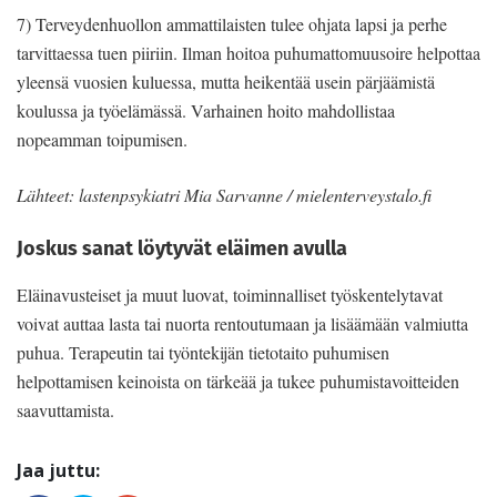
7) Terveydenhuollon ammattilaisten tulee ohjata lapsi ja perhe
tarvittaessa tuen piiriin. Ilman hoitoa puhumattomuusoire helpottaa
yleensä vuosien kuluessa, mutta heikentää usein pärjäämistä
koulussa ja työelämässä. Varhainen hoito mahdollistaa
nopeamman toipumisen.
Lähteet: lastenpsykiatri Mia Sarvanne / mielenterveystalo.fi
Joskus sanat löytyvät eläimen avulla
Eläinavusteiset ja muut luovat, toiminnalliset työskentelytavat
voivat auttaa lasta tai nuorta rentoutumaan ja lisäämään valmiutta
puhua. Terapeutin tai työntekijän tietotaito puhumisen
helpottamisen keinoista on tärkeää ja tukee puhumistavoitteiden
saavuttamista.