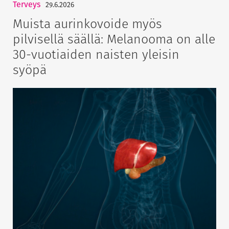
Terveys
29.6.2026
Muista aurinkovoide myös
pilvisellä säällä: Melanooma on alle
30-vuotiaiden naisten yleisin
syöpä