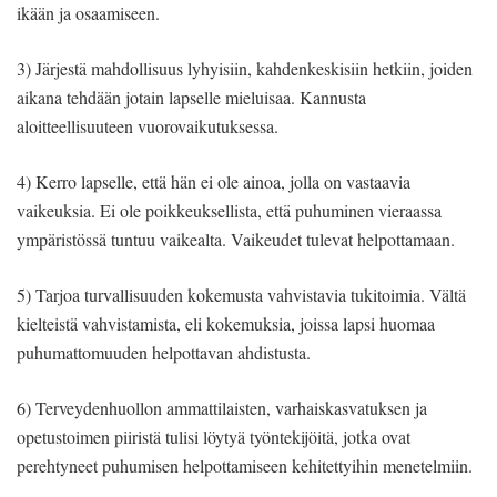
ikään ja osaamiseen.
3) Järjestä mahdollisuus lyhyisiin, kahdenkeskisiin hetkiin, joiden
aikana tehdään jotain lapselle mieluisaa. Kannusta
aloitteellisuuteen vuorovaikutuksessa.
4) Kerro lapselle, että hän ei ole ainoa, jolla on vastaavia
vaikeuksia. Ei ole poikkeuksellista, että puhuminen vieraassa
ympäristössä tuntuu vaikealta. Vaikeudet tulevat helpottamaan.
5) Tarjoa turvallisuuden kokemusta vahvistavia tukitoimia. Vältä
kielteistä vahvistamista, eli kokemuksia, joissa lapsi huomaa
puhumattomuuden helpottavan ahdistusta.
6) Terveydenhuollon ammattilaisten, varhaiskasvatuksen ja
opetustoimen piiristä tulisi löytyä työntekijöitä, jotka ovat
perehtyneet puhumisen helpottamiseen kehitettyihin menetelmiin.