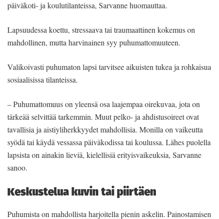
päiväkoti- ja koulutilanteissa, Sarvanne huomauttaa.
Lapsuudessa koettu, stressaava tai traumaattinen kokemus on
mahdollinen, mutta harvinainen syy puhumattomuuteen.
Valikoivasti puhumaton lapsi tarvitsee aikuisten tukea ja rohkaisua
sosiaalisissa tilanteissa.
– Puhumattomuus on yleensä osa laajempaa oirekuvaa, jota on
tärkeää selvittää tarkemmin. Muut pelko- ja ahdistusoireet ovat
tavallisia ja aistiyliherkkyydet mahdollisia. Monilla on vaikeutta
syödä tai käydä vessassa päiväkodissa tai koulussa. Lähes puolella
lapsista on ainakin lieviä, kielellisiä erityisvaikeuksia, Sarvanne
sanoo.
Keskustelua kuvin tai piirtäen
Puhumista on mahdollista harjoitella pienin askelin. Painostamisen