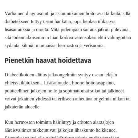
Varhainen diagnosointi ja asianmukainen hoito ovat tärkeitä, sillä
diabetekseen liittyy usein hankalia, jopa henkeä uhkaavia
lisäsairauksia ja oireita. Mitä pidempään sairaus jatkuu piilevänä,
sitä todennäköisemmin liian korkea verensokeri ehtii vahingoittaa
sydäntä, silmiä, munuaisia, hermostoa ja verisuonia.
Pienetkin haavat hoidettava
Diabeetikoiden alttius jalkaongelmiin syntyy usean tekijän
yhteisvaikutuksena. Lisäsairaudet, huono hoitotasapaino,
puutteellinen jalkojen hoito ja sopimattomat sukat tai jalkineet
voivat jokainen yhdessä tai erikseen aiheuttaa ongelmia nilkan tai
jalkaterän alueelle.
Kun hermoston toiminta häiriintyy ja eritoten alaraajojen
ääreisvaltimot tukkeutuvat, jalkojen lihaskunto heikkenee.
Seurauksena voi olla paitsi kävelyongelmia myös varpaiden