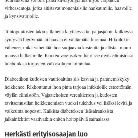
virheasentoja, jotka altistavat monenlaisille hankaumille, haavoille
ja kynsivaurioille.
Tuntopuutosten takia jalkineita käyttäessä tai paljasjaloin kulkiessa
syntyvää hiertymää tai haavaa ei välttämättä huomaa. Hikoilukin
vähenee, mikä vähentää ihoa suojaavaa kosteutta ja altistaa muun
muassa halkeamille. Korkea verensokeri häiritsee myös elimistössä
tulehduksia torjuvien valkosolujen toimintaa.
Diabeetikon kudosten vaurioalttius siis kasvaa ja paranemiskyky
heikkenee. Rikkoutunut ihon pinta tarjoaa infektioille esteettömän
väylän elimistöön. Vajaatehoisen verenkierron ja kudosten
ravitsemustilan heikkenemisen vuoksi tulehdus voi lisäksi levitä ja
vaikeutua nopeasti. Kaikista diabeteksen lisäsairauksista
jalkainfektiot vaativatkin eniten hoitopäiviä sairaalassa.
Herkästi erityisosaajan luo