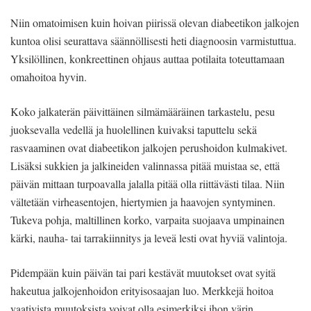
Niin omatoimisen kuin hoivan piirissä olevan diabeetikon jalkojen
kuntoa olisi seurattava säännöllisesti heti diagnoosin varmistuttua.
Yksilöllinen, konkreettinen ohjaus auttaa potilaita toteuttamaan
omahoitoa hyvin.
Koko jalkaterän päivittäinen silmämääräinen tarkastelu, pesu
juoksevalla vedellä ja huolellinen kuivaksi taputtelu sekä
rasvaaminen ovat diabeetikon jalkojen perushoidon kulmakivet.
Lisäksi sukkien ja jalkineiden valinnassa pitää muistaa se, että
päivän mittaan turpoavalla jalalla pitää olla riittävästi tilaa. Niin
vältetään virheasentojen, hiertymien ja haavojen syntyminen.
Tukeva pohja, maltillinen korko, varpaita suojaava umpinainen
kärki, nauha- tai tarrakiinnitys ja leveä lesti ovat hyviä valintoja.
Pidempään kuin päivän tai pari kestävät muutokset ovat syitä
hakeutua jalkojenhoidon erityisosaajan luo. Merkkejä hoitoa
vaativista muutoksista voivat olla esimerkiksi ihon värin