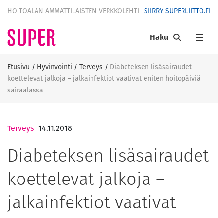
HOITOALAN AMMATTILAISTEN VERKKOLEHTI
SIIRRY SUPERLIITTO.FI
Haku
Etusivu
/
Hyvinvointi
/
Terveys
/
Diabeteksen lisäsairaudet
koettelevat jalkoja – jalkainfektiot vaativat eniten hoitopäiviä
sairaalassa
Terveys
14.11.2018
Diabeteksen lisäsairaudet
koettelevat jalkoja –
jalkainfektiot vaativat