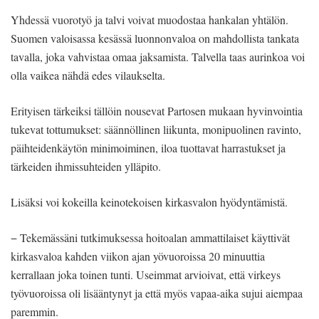
Yhdessä vuorotyö ja talvi voivat muodostaa hankalan yhtälön.
Suomen valoisassa kesässä luonnonvaloa on mahdollista tankata
tavalla, joka vahvistaa omaa jaksamista. Talvella taas aurinkoa voi
olla vaikea nähdä edes vilaukselta.
Erityisen tärkeiksi tällöin nousevat Partosen mukaan hyvinvointia
tukevat tottumukset: säännöllinen liikunta, monipuolinen ravinto,
päihteidenkäytön minimoiminen, iloa tuottavat harrastukset ja
tärkeiden ihmissuhteiden ylläpito.
Lisäksi voi kokeilla keinotekoisen kirkasvalon hyödyntämistä.
− Tekemässäni tutkimuksessa hoitoalan ammattilaiset käyttivät
kirkasvaloa kahden viikon ajan yövuoroissa 20 minuuttia
kerrallaan joka toinen tunti. Useimmat arvioivat, että virkeys
työvuoroissa oli lisääntynyt ja että myös vapaa-aika sujui aiempaa
paremmin.