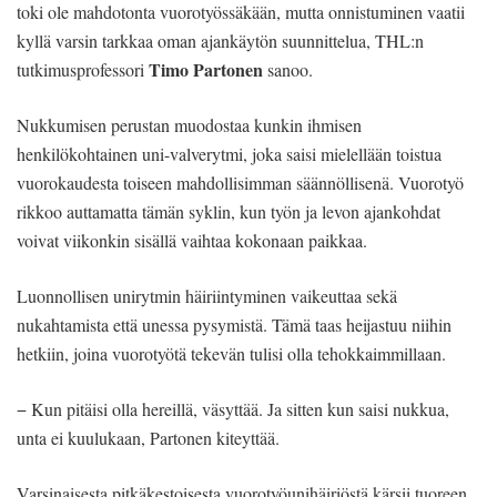
toki ole mahdotonta vuorotyössäkään, mutta onnistuminen vaatii
kyllä varsin tarkkaa oman ajankäytön suunnittelua, THL:n
Timo Partonen
tutkimusprofessori
sanoo.
Nukkumisen perustan muodostaa kunkin ihmisen
henkilökohtainen uni-valverytmi, joka saisi mielellään toistua
vuorokaudesta toiseen mahdollisimman säännöllisenä. Vuorotyö
rikkoo auttamatta tämän syklin, kun työn ja levon ajankohdat
voivat viikonkin sisällä vaihtaa kokonaan paikkaa.
Luonnollisen unirytmin häiriintyminen vaikeuttaa sekä
nukahtamista että unessa pysymistä. Tämä taas heijastuu niihin
hetkiin, joina vuorotyötä tekevän tulisi olla tehokkaimmillaan.
− Kun pitäisi olla hereillä, väsyttää. Ja sitten kun saisi nukkua,
unta ei kuulukaan, Partonen kiteyttää.
Varsinaisesta pitkäkestoisesta vuorotyöunihäiriöstä kärsii tuoreen