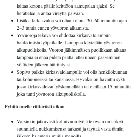
laittaa kotona päälle keittiöön aamupalan ajaksi. Se
herättelee ja antaa vireyttä päivään.
Lisäksi kirkasvaloa voi ottaa kotona 30−60 minuutin ajan
2−3 tuntia ennen yövuoron alkamista.
Yövuoroja tekevä voi ehdottaa kirkasvalolampun
hankkimista työpaikalle. Lamppua käytetään yövuoron
alkupuoliskolla. Vuoron jälkimmäisen puolikkaan aikana
lamppua ei enää pidetä päällä, ettei uneen pääseminen
yötöiden jälkeen häiriintyisi.
Sopiva paikka kirkasvalolampulle voi olla henkilökunnan
taukohuoneessa tai kansliassa. Hyväksi on havaittu sykli,
jossa kirkasvalossa työskennellään tai oleillaan 15 minuuttia
joka tunti yövuoron alkupuoliskolla.
Pyhitä unelle riittävästi aikaa
Varsinkin jatkuvasti kolmivuorotyötä tekevän on tärkeä
suunnitella nukkumisensa tarkasti ja täyttää vasta tämän
jälkeen kalenteria muilla menoilla.