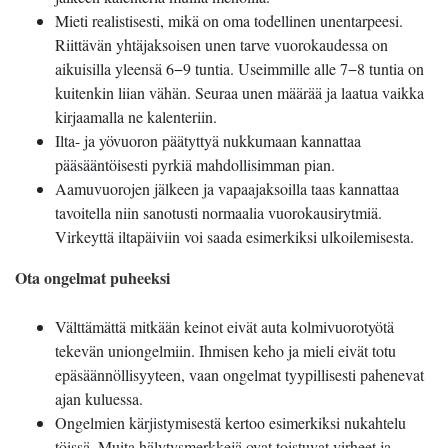
Mieti realistisesti, mikä on oma todellinen unentarpeesi.
Riittävän yhtäjaksoisen unen tarve vuorokaudessa on
aikuisilla yleensä 6−9 tuntia. Useimmille alle 7−8 tuntia on
kuitenkin liian vähän. Seuraa unen määrää ja laatua vaikka
kirjaamalla ne kalenteriin.
Ilta- ja yövuoron päätyttyä nukkumaan kannattaa
pääsääntöisesti pyrkiä mahdollisimman pian.
Aamuvuorojen jälkeen ja vapaajaksoilla taas kannattaa
tavoitella niin sanotusti normaalia vuorokausirytmiä.
Virkeyttä iltapäiviin voi saada esimerkiksi ulkoilemisesta.
Ota ongelmat puheeksi
Välttämättä mitkään keinot eivät auta kolmivuorotyötä
tekevän uniongelmiin. Ihmisen keho ja mieli eivät totu
epäsäännöllisyyteen, vaan ongelmat tyypillisesti pahenevat
ajan kuluessa.
Ongelmien kärjistymisestä kertoo esimerkiksi nukahtelu
töissä. Muita hälytysmerkkejä ovat toistuvat virheet ja