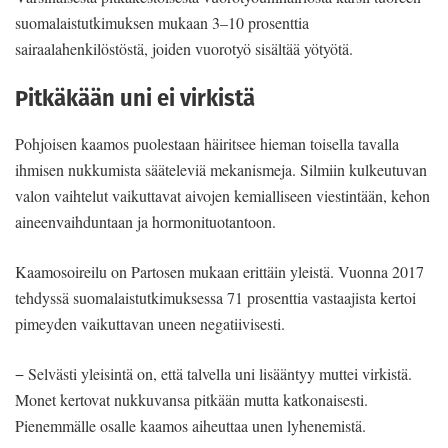
suomalaistutkimuksen mukaan 3–10 prosenttia
sairaalahenkilöstöstä, joiden vuorotyö sisältää yötyötä.
Pitkäkään uni ei virkistä
Pohjoisen kaamos puolestaan häiritsee hieman toisella tavalla
ihmisen nukkumista sääteleviä mekanismeja. Silmiin kulkeutuvan
valon vaihtelut vaikuttavat aivojen kemialliseen viestintään, kehon
aineenvaihduntaan ja hormonituotantoon.
Kaamosoireilu on Partosen mukaan erittäin yleistä. Vuonna 2017
tehdyssä suomalaistutkimuksessa 71 prosenttia vastaajista kertoi
pimeyden vaikuttavan uneen negatiivisesti.
− Selvästi yleisintä on, että talvella uni lisääntyy muttei virkistä.
Monet kertovat nukkuvansa pitkään mutta katkonaisesti.
Pienemmälle osalle kaamos aiheuttaa unen lyhenemistä.