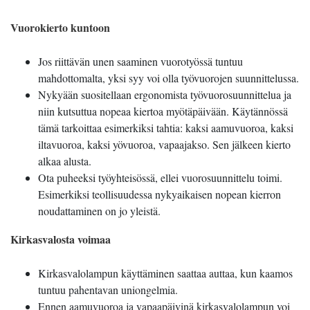
Vuorokierto kuntoon
Jos riittävän unen saaminen vuorotyössä tuntuu
mahdottomalta, yksi syy voi olla työvuorojen suunnittelussa.
Nykyään suositellaan ergonomista työvuorosuunnittelua ja
niin kutsuttua nopeaa kiertoa myötäpäivään. Käytännössä
tämä tarkoittaa esimerkiksi tahtia: kaksi aamuvuoroa, kaksi
iltavuoroa, kaksi yövuoroa, vapaajakso. Sen jälkeen kierto
alkaa alusta.
Ota puheeksi työyhteisössä, ellei vuorosuunnittelu toimi.
Esimerkiksi teollisuudessa nykyaikaisen nopean kierron
noudattaminen on jo yleistä.
Kirkasvalosta voimaa
Kirkasvalolampun käyttäminen saattaa auttaa, kun kaamos
tuntuu pahentavan uniongelmia.
Ennen aamuvuoroa ja vapaapäivinä kirkasvalolampun voi