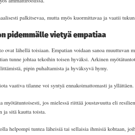
yös ammattiroolissa.
alisesti palkitsevaa, mutta myös kuormittavaa ja vaatii tukun 
n pidemmälle vietyä empatiaa
o ovat lähellä toisiaan. Empatian voidaan sanoa muuttuvan m
ian tunne johtaa tekoihin toisen hyväksi. Arkinen myötätunto
ittämistä, pipin puhaltamista ja hyväksyvä hymy.
ota vaativa tilanne voi syntyä ennakoimattomasti ja yllättäen.
myötätuntoisesti, jos mielessä riittää joustavuutta eli resilie
ja sitä kautta toista.
lla helpompi tuntea läheisiä tai sellaisia ihmisiä kohtaan, joi