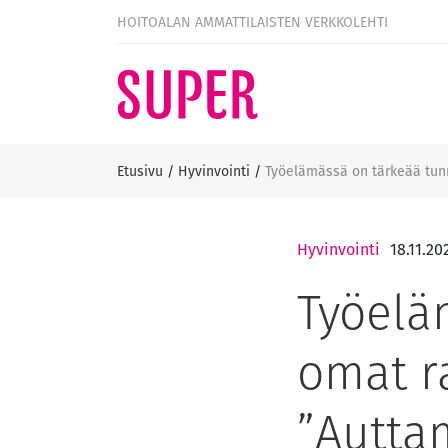
HOITOALAN AMMATTILAISTEN VERKKOLEHTI
Etusivu
/
Hyvinvointi
/
Työelämässä on tärkeää tun
Hyvinvointi
18.11.20
Työelä
omat r
”Autta