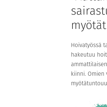
sairas
myötä
Hoivatyössä t
hakeutuu hoit
ammattilaisen 
kiinni. Omien
myötätuntouu