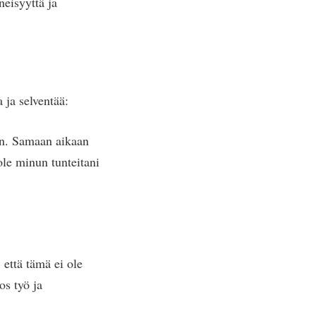
neisyyttä ja
 ja selventää:
en. Samaan aikaan
ole minun tunteitani
että tämä ei ole
s työ ja