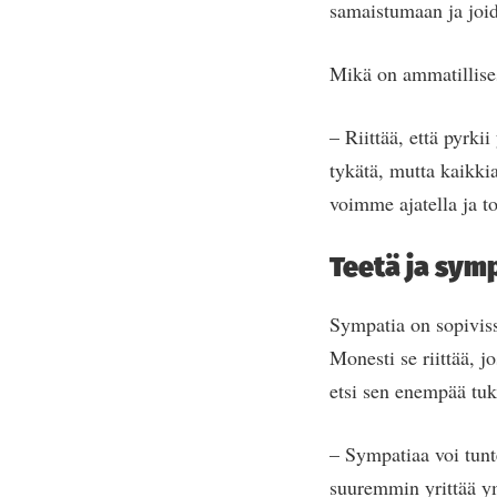
samaistumaan ja joid
Mikä on ammatillises
– Riittää, että pyrki
tykätä, mutta kaikki
voimme ajatella ja t
Teetä ja sym
Sympatia on sopiviss
Monesti se riittää, 
etsi sen enempää tuk
– Sympatiaa voi tunte
suuremmin yrittää ym