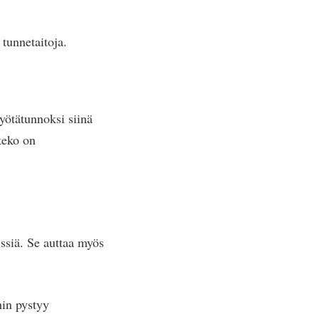
tunnetaitoja.
yötätunnoksi siinä
teko on
nssiä. Se auttaa myös
hin pystyy