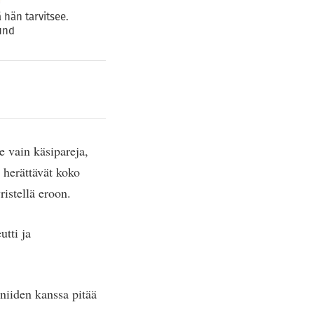
 hän tarvitsee.
lund
e vain käsipareja,
t herättävät koko
yristellä eroon.
tti ja
 niiden kanssa pitää