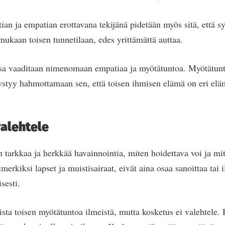
tian ja empatian erottavana tekijänä pidetään myös sitä, että 
mukaan toisen tunnetilaan, edes yrittämättä auttaa.
a vaaditaan nimenomaan empatiaa ja myötätuntoa. Myötätun
ä pystyy hahmottamaan sen, että toisen ihmisen elämä on eri el
valehtele
 tarkkaa ja herkkää havainnointia, miten hoidettava voi ja mit
merkiksi lapset ja muistisairaat, eivät aina osaa sanoittaa tai i
isesti.
ista toisen myötätuntoa ilmeistä, mutta kosketus ei valehtele.