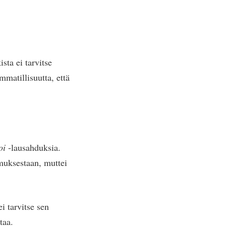
sta ei tarvitse
mmatillisuutta, että
voi
-lausahduksia.
muksestaan, muttei
i tarvitse sen
taa.