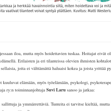
tarkkaa ja herkkää havainnointia siitä, miten hoidettava voi ja mitä
ta vaativat tilanteet voivat syntyä yllättäen. Kuvitus: Matti Wester
jessaan iloa, mutta myös hoidettavien tuskaa. Hoitajat eivät ol
dämellä. Erilaisten ja eri tilanteissa olevien ihmisten kohtalo
sellaisia, joita ei välttämättä haluaisi kokea ja joista yrittää p
et kuuluvat elämään, myös työelämään, psykologi, psykoterapeu
Suvi Laru
aja ry:n toiminnanjohtaja
sanoo ja jatkaa:
 sallittuja ja ymmärrettäviä. Tunteita ei tarvitse kieltää, mutta