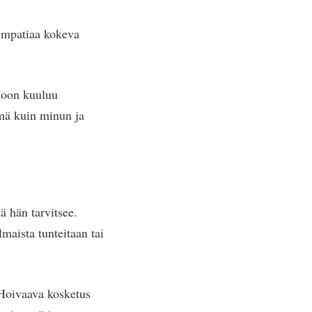
sympatiaa kokeva
toon kuuluu
ämä kuin minun ja
ä hän tarvitsee.
lmaista tunteitaan tai
 Hoivaava kosketus