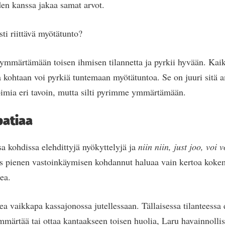
en kanssa jakaa samat arvot.
ti riittävä myötätunto?
i ymmärtämään toisen ihmisen tilannetta ja pyrkii hyvään. Kaiki
a kohtaan voi pyrkiä tuntemaan myötätuntoa. Se on juuri sitä a
oimia eri tavoin, mutta silti pyrimme ymmärtämään.
patiaa
a kohdissa elehdittyjä nyökyttelyjä ja
niin niin, just joo, voi 
jos pienen vastoinkäymisen kohdannut haluaa vain kertoa koke
ea.
a vaikkapa kassajonossa jutellessaan. Tällaisessa tilanteessa e
märtää tai ottaa kantaakseen toisen huolia, Laru havainnollis