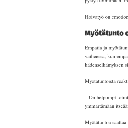
pystyä toimimaan, m
Hoivatyö on emotiona
Myötätunto o
Empatia ja myötätunt
vaiheessa, kun empat
kädenselkämyksen sil
Myötätuntoista reakti
– On helpompi toimia 
ymmärtämään itseään 
Myötätuntoa saattaa o