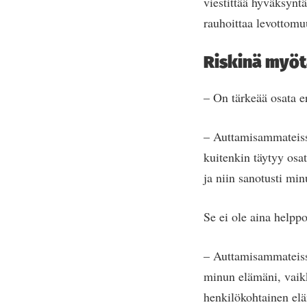
viestittää hyväksynt
rauhoittaa levottomu
Riskinä myö
– On tärkeää osata e
– Auttamisammateiss
kuitenkin täytyy osat
ja niin sanotusti min
Se ei ole aina helppo
– Auttamisammateissa
minun elämäni, vaik
henkilökohtainen elä