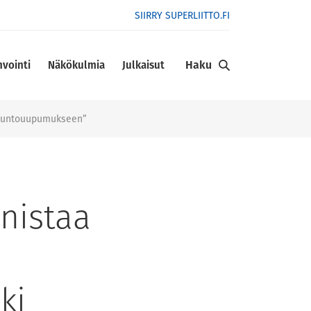
SIIRRY SUPERLIITTO.FI
Haku
nvointi
Näkökulmia
Julkaisut
tätuntouupumukseen”
nistaa
ki