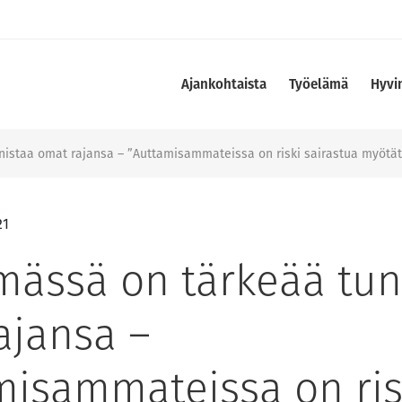
Ajankohtaista
Työelämä
Hyvi
nistaa omat rajansa – ”Auttamisammateissa on riski sairastua myö
21
mässä on tärkeää tun
ajansa –
misammateissa on ris