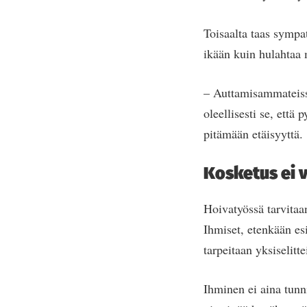
Toisaalta taas sympa
ikään kuin hulahtaa 
– Auttamisammateiss
oleellisesti se, ett
pitämään etäisyyttä.
Kosketus ei 
Hoivatyössä tarvitaan
Ihmiset, etenkään esi
tarpeitaan yksiselitte
Ihminen ei aina tunn