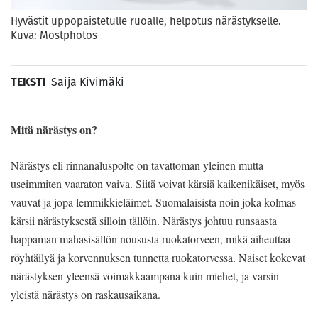
Hyvästit uppopaistetulle ruoalle, helpotus närästykselle.
Kuva: Mostphotos
TEKSTI
Saija Kivimäki
Mitä närästys on?
Närästys eli rinnanaluspolte on tavattoman yleinen mutta
useimmiten vaaraton vaiva. Siitä voivat kärsiä kaikenikäiset, myös
vauvat ja jopa lemmikkieläimet. Suomalaisista noin joka kolmas
kärsii närästyksestä silloin tällöin. Närästys johtuu runsaasta
happaman mahasisällön noususta ruokatorveen, mikä aiheuttaa
röyhtäilyä ja korvennuksen tunnetta ruokatorvessa. Naiset kokevat
närästyksen yleensä voimakkaampana kuin miehet, ja varsin
yleistä närästys on raskausaikana.