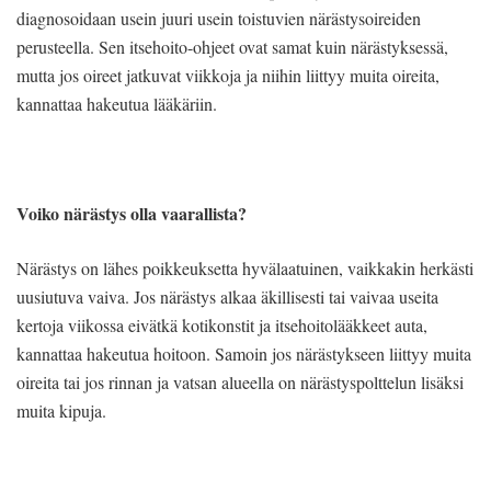
diagnosoidaan usein juuri usein toistuvien närästysoireiden
perusteella. Sen itsehoito-ohjeet ovat samat kuin närästyksessä,
mutta jos oireet jatkuvat viikkoja ja niihin liittyy muita oireita,
kannattaa hakeutua lääkäriin.
Voiko närästys olla vaarallista?
Närästys on lähes poikkeuksetta hyvälaatuinen, vaikkakin herkästi
uusiutuva vaiva. Jos närästys alkaa äkillisesti tai vaivaa useita
kertoja viikossa eivätkä kotikonstit ja itsehoitolääkkeet auta,
kannattaa hakeutua hoitoon. Samoin jos närästykseen liittyy muita
oireita tai jos rinnan ja vatsan alueella on närästyspolttelun lisäksi
muita kipuja.