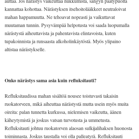
auttaa. Jos närästys vaikeuttaa nukkumista, sängyn päätypuolta
kannattaa kohottaa. Närästyksen itsehoitolääkkeet neutraloivat
mahan happamuutta. Ne tehoavat nopeasti ja vaikuttavat
muutaman tunnin. Pysyvämpää helpotusta voi saada luopumalla
närästystä aiheuttavista ja pahentavista elintavoista, kuten
tupakoinnista ja runsaasta alkoholinkäytöstä. Myös ylipaino
altistaa närästykselle.
Onko närästys sama asia kuin refluksitauti?
Refluksitaudissa mahan sisältöä nousee toistuvasti takaisin
ruokatorveen, mikä aiheuttaa närästystä mutta usein myös muita
oireita: palan tunnetta kurkussa, nielemisen vaikeutta, äänen
käheytymistä ja joskus vatsan turvotusta ja ummetusta.
Refluksitauti johtuu ruokatorven alaosan sulkijalihaksen huonosta
toiminnasta. Joskus taustalla voi olla palleatyrä. Refluksitauti