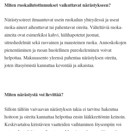
Miten ruokailutottumukset vaikuttavat närästykseen?
Närästysoireet ilmaantuvat usein ruokailun yhteydessä ja useat
ruoka-aineet aiheuttavat tai pahentavat oireita. Välteltäviä ruoka-
aineita ovat esimerkiksi kahvi, hiilihapotetut juomat,
sitrushedelmät sekä rasvainen ja mausteinen ruoka. Annoskokojen
pienentäminen ja ruoan huolellinen pureskeleminen voivat
helpottaa. Makuuasento yleensä pahentaa närästyksen oireita,
joten iltasyömistä kannattaa keventää ja aikaistaa.
Miten närästystä voi lievittää?
Silloin tällöin vaivaavan närästyksen takia ei tarvitse hakeutua
hoitoon ja oireita kannattaa helpottaa ensin lääkkeettömin keinoin.
Keskivartaloa kiristävien vaatteiden vaihtaminen löysempiin voi