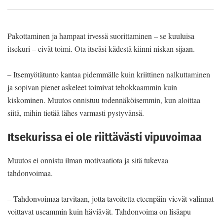
Pakottaminen ja hampaat irvessä suorittaminen – se kuuluisa
itsekuri – eivät toimi. Ota itseäsi kädestä kiinni niskan sijaan.
– Itsemyötätunto kantaa pidemmälle kuin kriittinen nalkuttaminen
ja sopivan pienet askeleet toimivat tehokkaammin kuin
kiskominen. Muutos onnistuu todennäköisemmin, kun aloittaa
siitä, mihin tietää lähes varmasti pystyvänsä.
Itsekurissa ei ole riittävästi vipuvoimaa
Muutos ei onnistu ilman motivaatiota ja sitä tukevaa
tahdonvoimaa.
– Tahdonvoimaa tarvitaan, jotta tavoitetta eteenpäin vievät valinnat
voittavat useammin kuin häviävät. Tahdonvoima on lisäapu