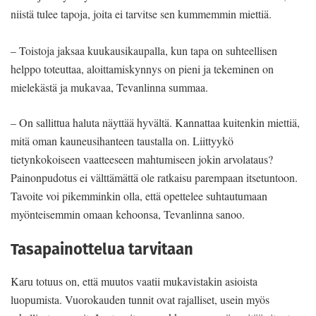
niistä tulee tapoja, joita ei tarvitse sen kummemmin miettiä.
– Toistoja jaksaa kuukausikaupalla, kun tapa on suhteellisen
helppo toteuttaa, aloittamiskynnys on pieni ja tekeminen on
mielekästä ja mukavaa, Tevanlinna summaa.
– On sallittua haluta näyttää hyvältä. Kannattaa kuitenkin miettiä,
mitä oman kauneusihanteen taustalla on. Liittyykö
tietynkokoiseen vaatteeseen mahtumiseen jokin arvolataus?
Painonpudotus ei välttämättä ole ratkaisu parempaan itsetuntoon.
Tavoite voi pikemminkin olla, että opettelee suhtautumaan
myönteisemmin omaan kehoonsa, Tevanlinna sanoo.
Tasapainottelua tarvitaan
Karu totuus on, että muutos vaatii mukavistakin asioista
luopumista. Vuorokauden tunnit ovat rajalliset, usein myös