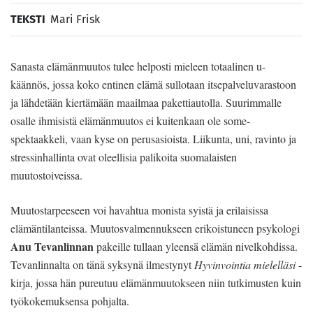
TEKSTI
Mari Frisk
Sanasta elämänmuutos tulee helposti mieleen totaalinen u-
käännös, jossa koko entinen elämä sullotaan itsepalveluvarastoon
ja lähdetään kiertämään maailmaa pakettiautolla. Suurimmalle
osalle ihmisistä elämänmuutos ei kuitenkaan ole some-
spektaakkeli, vaan kyse on perusasioista. Liikunta, uni, ravinto ja
stressinhallinta ovat oleellisia palikoita suomalaisten
muutostoiveissa.
Muutostarpeeseen voi havahtua monista syistä ja erilaisissa
elämäntilanteissa. Muutosvalmennukseen erikoistuneen psykologi
Anu Tevanlinnan
pakeille tullaan yleensä elämän nivelkohdissa.
Tevanlinnalta on tänä syksynä ilmestynyt
Hyvinvointia mielelläsi
-
kirja, jossa hän pureutuu elämänmuutokseen niin tutkimusten kuin
työkokemuksensa pohjalta.