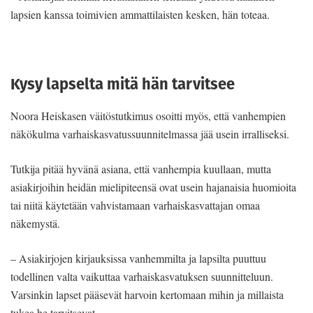
lapsien kanssa toimivien ammattilaisten kesken, hän toteaa.
Kysy lapselta mitä hän tarvitsee
Noora Heiskasen väitöstutkimus osoitti myös, että vanhempien
näkökulma varhaiskasvatussuunnitelmassa jää usein irralliseksi.
Tutkija pitää hyvänä asiana, että vanhempia kuullaan, mutta
asiakirjoihin heidän mielipiteensä ovat usein hajanaisia huomioita
tai niitä käytetään vahvistamaan varhaiskasvattajan omaa
näkemystä.
– Asiakirjojen kirjauksissa vanhemmilta ja lapsilta puuttuu
todellinen valta vaikuttaa varhaiskasvatuksen suunnitteluun.
Varsinkin lapset pääsevät harvoin kertomaan mihin ja millaista
tukea he tarvitsevat.