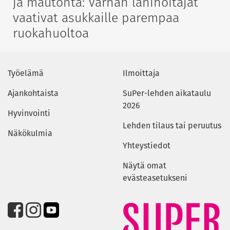
ja mautonta: Varhan lähihoitajat
vaativat asukkaille parempaa
ruokahuoltoa
Työelämä
Ilmoittaja
Ajankohtaista
SuPer-lehden aikataulu
2026
Hyvinvointi
Lehden tilaus tai peruutus
Näkökulmia
Yhteystiedot
Näytä omat
evästeasetukseni