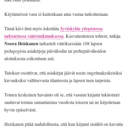
Käytännössä vasu ei kuitenkaan aina vastaa tarkoitustaan.
Tämä kävi ilmi myös äskettäin
Jyväskylän yliopistossa
tarkistetussa väitöstutkimuksessa
. Kasvatustieteen tohtori, tutkija
Noora Heiskanen
tarkasteli väitöksessään 108 lapsen
pedagogisia asiakirjoja päiväkodin tai perhepäivähoidon
aloituksesta esikouluun asti.
Tulokset osoittivat, että asiakirjat jäävät usein ongelmakeskeisiksi
kuvauksiksi vallitsevasta tilanteesta ja lapsen tuen tarpeista.
Toinen keskeinen havainto oli se, että vasuun kirjatut tukitoimet
saattavat toistua samanlaisina vuodesta toiseen tai ne kirjoitetaan
hyvin epäselvästi.
Heiskanen pitää mahdollisena, että kun kirjatut sisällöt on kuvattu