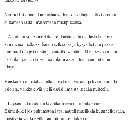
Noora Heiskanen kannustaa varhaiskasvattajia aktiivisemmin
auttamaan lasta ilmaisemaan mielipiteensä.
– Aikuinen voi esimerkiksi rohkaista tai tukea lasta laittamalla
kämmenen hetkeksi hänen selkäänsä ja kysyä hetken päästä,
huomasiko lapsi tämän ja auttoiko se häntä. Näin voidaan tuoda
hyvinkin pienen lapsen näkökulma esiin tuen suunnitteluun
liittyen.
Heiskanen muistuttaa, että lapset ovat viisaita ja hyvin kartalla
asioista, vaikka eivät vielä osaisi ilmaista itseään puheella.
– Lapsen näkökulman tavoittamiseen on monta keinoa.
Esimerkiksi jos puhumaton lapsi nauttii musiikkia kuunnellessaan,
musiikkia voi kokeilla rauhoittumisen tukena.