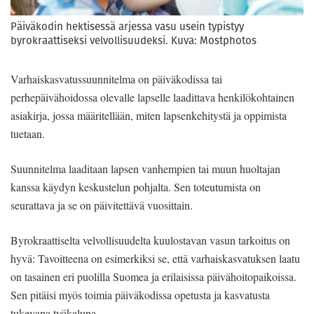
Päiväkodin hektisessä arjessa vasu usein typistyy
byrokraattiseksi velvollisuudeksi. Kuva: Mostphotos
Varhaiskasvatussuunnitelma on päiväkodissa tai
perhepäivähoidossa olevalle lapselle laadittava henkilökohtainen
asiakirja, jossa määritellään, miten lapsenkehitystä ja oppimista
tuetaan.
Suunnitelma laaditaan lapsen vanhempien tai muun huoltajan
kanssa käydyn keskustelun pohjalta. Sen toteutumista on
seurattava ja se on päivitettävä vuosittain.
Byrokraattiselta velvollisuudelta kuulostavan vasun tarkoitus on
hyvä: Tavoitteena on esimerkiksi se, että varhaiskasvatuksen laatu
on tasainen eri puolilla Suomea ja erilaisissa päivähoitopaikoissa.
Sen pitäisi myös toimia päiväkodissa opetusta ja kasvatusta
tukevana työkaluna.