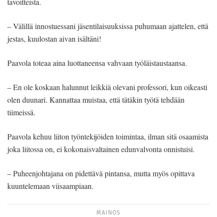
tavoitteista.
– Välillä innostuessani jäsentilaisuuksissa puhumaan ajattelen, että
jestas, kuulostan aivan isältäni!
Paavola toteaa aina luottaneensa vahvaan työläistaustaansa.
– En ole koskaan halunnut leikkiä olevani professori, kun oikeasti
olen duunari. Kannattaa muistaa, että tätäkin työtä tehdään
tiimeissä.
Paavola kehuu liiton työntekijöiden toimintaa, ilman sitä osaamista
joka liitossa on, ei kokonaisvaltainen edunvalvonta onnistuisi.
– Puheenjohtajana on pidettävä pintansa, mutta myös opittava
kuuntelemaan viisaampiaan.
MAINOS