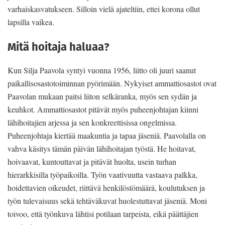
varhaiskasvatukseen. Silloin vielä ajateltiin, ettei korona ollut
lapsilla vaikea.
Mitä hoitaja haluaa?
Kun Silja Paavola syntyi vuonna 1956, liitto oli juuri saanut
paikallisosastotoiminnan pyörimään. Nykyiset ammattiosastot ovat
Paavolan mukaan paitsi liiton selkäranka, myös sen sydän ja
keuhkot. Ammattiosastot pitävät myös puheenjohtajan kiinni
lähihoitajien arjessa ja sen konkreettisissa ongelmissa.
Puheenjohtaja kiertää maakuntia ja tapaa jäseniä. Paavolalla on
vahva käsitys tämän päivän lähihoitajan työstä. He hoitavat,
hoivaavat, kuntouttavat ja pitävät huolta, usein turhan
hierarkkisilla työpaikoilla. Työn vaativuutta vastaava palkka,
hoidettavien oikeudet, riittävä henkilöstömäärä, koulutuksen ja
työn tulevaisuus sekä tehtäväkuvat huolestuttavat jäseniä. Moni
toivoo, että työnkuva lähtisi potilaan tarpeista, eikä päättäjien