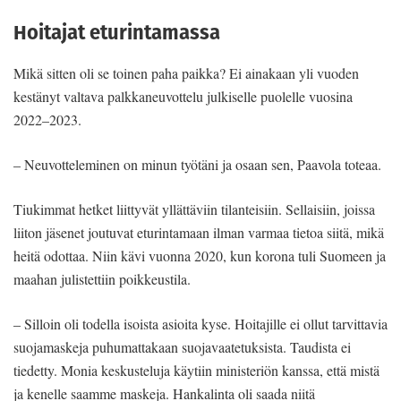
Hoitajat eturintamassa
Mikä sitten oli se toinen paha paikka? Ei ainakaan yli vuoden
kestänyt valtava palkkaneuvottelu julkiselle puolelle vuosina
2022–2023.
– Neuvotteleminen on minun työtäni ja osaan sen, Paavola toteaa.
Tiukimmat hetket liittyvät yllättäviin tilanteisiin. Sellaisiin, joissa
liiton jäsenet joutuvat eturintamaan ilman varmaa tietoa siitä, mikä
heitä odottaa. Niin kävi vuonna 2020, kun korona tuli Suomeen ja
maahan julistettiin poikkeustila.
– Silloin oli todella isoista asioita kyse. Hoitajille ei ollut tarvittavia
suojamaskeja puhumattakaan suojavaatetuksista. Taudista ei
tiedetty. Monia keskusteluja käytiin ministeriön kanssa, että mistä
ja kenelle saamme maskeja. Hankalinta oli saada niitä