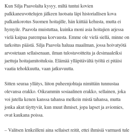
Kun Silja Paavolalta kysyy, miltä tuntui kovien
palkkaneuvottelujen jälkeen luotsata läpi historiallisen kova
palkankorotus Suomen hoitajille, hän kiittää kehusta, mutta ei
hymyile. Paavola muistuttaa, kuinka moni asia hoitajien arjessa
vielä kaipaa parempaa korvausta. Emme ole vielä siellä, minne on
tarkoitus päästä. Silja Paavola haluaa maailman, jossa hoivatyötä
arvostetaan sellaisenaan, ilman tulostavoitteita ja desimaaleiksi
jaettuja hoitajamitoituksia. Elämää ylläpitävältä työltä ei pitäisi
vaatia tehokkuutta, vaan jatkuvuutta.
Sitten seuraa yllätys, liiton puheenjohtaja nimittäin tunnustaa
olevansa erakko. Oikeammin sosiaalinen erakko, sellainen, joka
voi jutella kenen kanssa tahansa melkein mistä tahansa, mutta
jonka akut täyttyvät, kun muut ihmiset, jopa lapset ja aviomies,
ovat kaukana poissa.
– Valitsen lenkeilleni aina sellaiset reitit, ettei ihmisiä varmasti tule