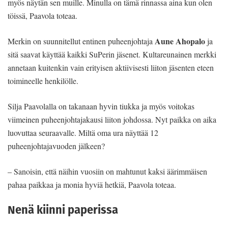
myös näytän sen muille. Minulla on tämä rinnassa aina kun olen
töissä, Paavola toteaa.
Aune Ahopalo
Merkin on suunnitellut entinen puheenjohtaja
ja
sitä saavat käyttää kaikki SuPerin jäsenet. Kultareunainen merkki
annetaan kuitenkin vain erityisen aktiivisesti liiton jäsenten eteen
toimineelle henkilölle.
Silja Paavolalla on takanaan hyvin tiukka ja myös voitokas
viimeinen puheenjohtajakausi liiton johdossa. Nyt paikka on aika
luovuttaa seuraavalle. Miltä oma ura näyttää 12
puheenjohtajavuoden jälkeen?
– Sanoisin, että näihin vuosiin on mahtunut kaksi äärimmäisen
pahaa paikkaa ja monia hyviä hetkiä, Paavola toteaa.
Nenä kiinni paperissa