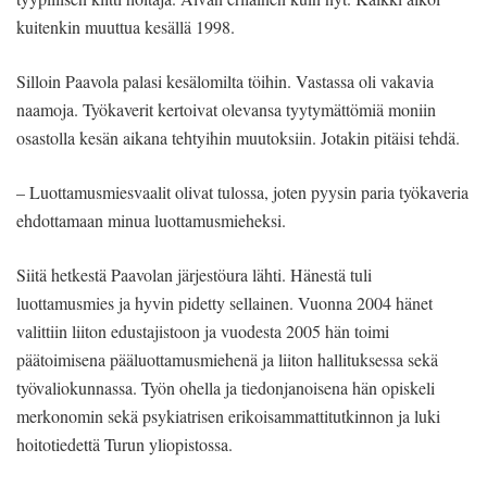
kuitenkin muuttua kesällä 1998.
Silloin Paavola palasi kesälomilta töihin. Vastassa oli vakavia
naamoja. Työkaverit kertoivat olevansa tyytymättömiä moniin
osastolla kesän aikana tehtyihin muutoksiin. Jotakin pitäisi tehdä.
– Luottamusmiesvaalit olivat tulossa, joten pyysin paria työkaveria
ehdottamaan minua luottamusmieheksi.
Siitä hetkestä Paavolan järjestöura lähti. Hänestä tuli
luottamusmies ja hyvin pidetty sellainen. Vuonna 2004 hänet
valittiin liiton edustajistoon ja vuodesta 2005 hän toimi
päätoimisena pääluottamusmiehenä ja liiton hallituksessa sekä
työvaliokunnassa. Työn ohella ja tiedonjanoisena hän opiskeli
merkonomin sekä psykiatrisen erikoisammattitutkinnon ja luki
hoitotiedettä Turun yliopistossa.