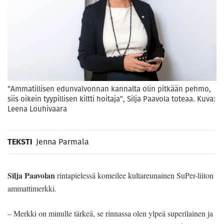
"Ammatillisen edunvalvonnan kannalta olin pitkään pehmo,
siis oikein tyypillisen kiltti hoitaja", Silja Paavola toteaa. Kuva:
Leena Louhivaara
TEKSTI
Jenna Parmala
Silja Paavolan
rintapielessä komeilee kultareunainen SuPer-liiton
ammattimerkki.
– Merkki on minulle tärkeä, se rinnassa olen ylpeä superilainen ja