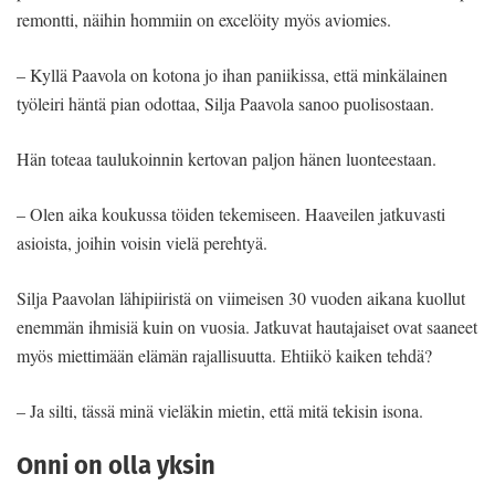
remontti, näihin hommiin on excelöity myös aviomies.
– Kyllä Paavola on kotona jo ihan paniikissa, että minkälainen
työleiri häntä pian odottaa, Silja Paavola sanoo puolisostaan.
Hän toteaa taulukoinnin kertovan paljon hänen luonteestaan.
– Olen aika koukussa töiden tekemiseen. Haaveilen jatkuvasti
asioista, joihin voisin vielä perehtyä.
Silja Paavolan lähipiiristä on viimeisen 30 vuoden aikana kuollut
enemmän ihmisiä kuin on vuosia. Jatkuvat hautajaiset ovat saaneet
myös miettimään elämän rajallisuutta. Ehtiikö kaiken tehdä?
– Ja silti, tässä minä vieläkin mietin, että mitä tekisin isona.
Onni on olla yksin