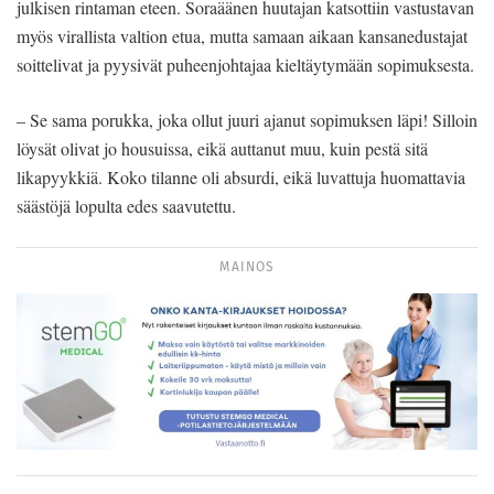
julkisen rintaman eteen. Soraäänen huutajan katsottiin vastustavan
myös virallista valtion etua, mutta samaan aikaan kansanedustajat
soittelivat ja pyysivät puheenjohtajaa kieltäytymään sopimuksesta.
– Se sama porukka, joka ollut juuri ajanut sopimuksen läpi! Silloin
löysät olivat jo housuissa, eikä auttanut muu, kuin pestä sitä
likapyykkiä. Koko tilanne oli absurdi, eikä luvattuja huomattavia
säästöjä lopulta edes saavutettu.
MAINOS