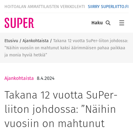
HOITOALAN AMMATTILAISTEN VERKKOLEHTI
SIIRRY SUPERLIITTO.FI
Haku
Etusivu
/
Ajankohtaista
/
Takana 12 vuotta SuPer-liiton johdossa:
”Näihin vuosiin on mahtunut kaksi äärimmäisen pahaa paikkaa
ja monia hyviä hetkiä”
Ajankohtaista
8.4.2024
Takana 12 vuotta SuPer-
liiton johdossa: ”Näihin
vuosiin on mahtunut