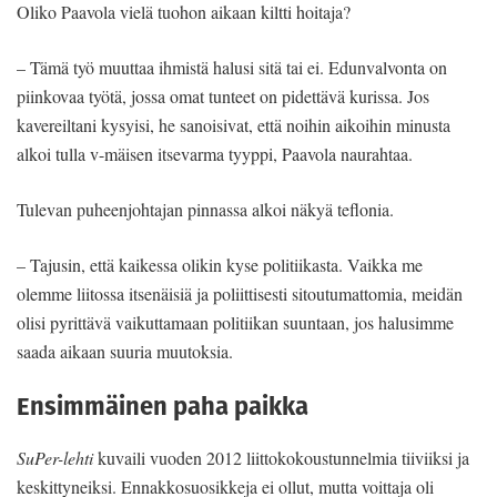
Oliko Paavola vielä tuohon aikaan kiltti hoitaja?
– Tämä työ muuttaa ihmistä halusi sitä tai ei. Edunvalvonta on
piinkovaa työtä, jossa omat tunteet on pidettävä kurissa. Jos
kavereiltani kysyisi, he sanoisivat, että noihin aikoihin minusta
alkoi tulla v-mäisen itsevarma tyyppi, Paavola naurahtaa.
Tulevan puheenjohtajan pinnassa alkoi näkyä teflonia.
– Tajusin, että kaikessa olikin kyse politiikasta. Vaikka me
olemme liitossa itsenäisiä ja poliittisesti sitoutumattomia, meidän
olisi pyrittävä vaikuttamaan politiikan suuntaan, jos halusimme
saada aikaan suuria muutoksia.
Ensimmäinen paha paikka
SuPer-lehti
kuvaili vuoden 2012 liittokokoustunnelmia tiiviiksi ja
keskittyneiksi. Ennakkosuosikkeja ei ollut, mutta voittaja oli