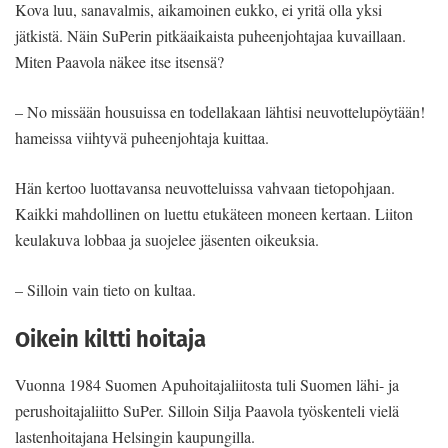
Kova luu, sanavalmis, aikamoinen eukko, ei yritä olla yksi
jätkistä. Näin SuPerin pitkäaikaista puheenjohtajaa kuvaillaan.
Miten Paavola näkee itse itsensä?
– No missään housuissa en todellakaan lähtisi neuvottelupöytään!
hameissa viihtyvä puheenjohtaja kuittaa.
Hän kertoo luottavansa neuvotteluissa vahvaan tietopohjaan.
Kaikki mahdollinen on luettu etukäteen moneen kertaan. Liiton
keulakuva lobbaa ja suojelee jäsenten oikeuksia.
– Silloin vain tieto on kultaa.
Oikein kiltti hoitaja
Vuonna 1984 Suomen Apuhoitajaliitosta tuli Suomen lähi- ja
perushoitajaliitto SuPer. Silloin Silja Paavola työskenteli vielä
lastenhoitajana Helsingin kaupungilla.