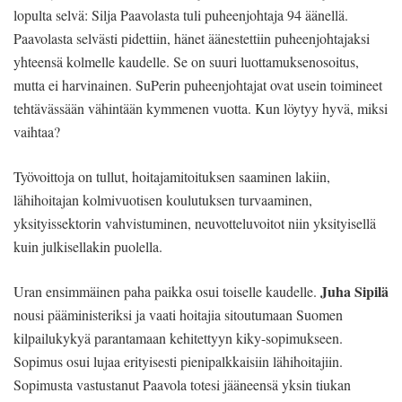
lopulta selvä: Silja Paavolasta tuli puheenjohtaja 94 äänellä.
Paavolasta selvästi pidettiin, hänet äänestettiin puheenjohtajaksi
yhteensä kolmelle kaudelle. Se on suuri luottamuksenosoitus,
mutta ei harvinainen. SuPerin puheenjohtajat ovat usein toimineet
tehtävässään vähintään kymmenen vuotta. Kun löytyy hyvä, miksi
vaihtaa?
Työvoittoja on tullut, hoitajamitoituksen saaminen lakiin,
lähihoitajan kolmivuotisen koulutuksen turvaaminen,
yksityissektorin vahvistuminen, neuvotteluvoitot niin yksityisellä
kuin julkisellakin puolella.
Juha Sipilä
Uran ensimmäinen paha paikka osui toiselle kaudelle.
nousi pääministeriksi ja vaati hoitajia sitoutumaan Suomen
kilpailukykyä parantamaan kehitettyyn kiky-sopimukseen.
Sopimus osui lujaa erityisesti pienipalkkaisiin lähihoitajiin.
Sopimusta vastustanut Paavola totesi jääneensä yksin tiukan