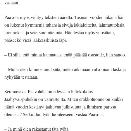
vastaan.
Paavola myös viihtyy tekstien äärellä. Tusinan vuoden aikana hän
on lukenut kymmeniä tuhansia sivuja lakialoitteita, lainmuutoksia,
luonnoksia ja sote-suunnitelmia. Hän testaa myös vuosittain,
pääseekö vielä lääkelaskuista läpi.
– Ei sillä, että minua kannattaisi enää päästää osastolle, hän sanoo.
– Mutta olen kiinnostunut siitä, miten aikanaan valvomiani laskuja
nykyään testataan.
Seuraavaksi Paavolalla on edessään liittokokous.
Jäähyväispuhekin on valmisteilla. Miten erakkoluonne on kaikki
nämä vuodet kestänyt jatkuvaa julkisuutta ja ihmisten parissa
olemista? Se kuuluu työn luonteeseen, vastaa Paavola.
– Ja minä olen rakastanut tätä työtä.