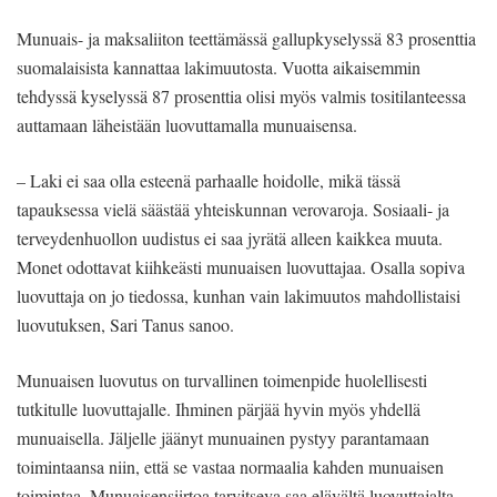
Munuais- ja maksaliiton teettämässä gallupkyselyssä 83 prosenttia
suomalaisista kannattaa lakimuutosta. Vuotta aikaisemmin
tehdyssä kyselyssä 87 prosenttia olisi myös valmis tositilanteessa
auttamaan läheistään luovuttamalla munuaisensa.
– Laki ei saa olla esteenä parhaalle hoidolle, mikä tässä
tapauksessa vielä säästää yhteiskunnan verovaroja. Sosiaali- ja
terveydenhuollon uudistus ei saa jyrätä alleen kaikkea muuta.
Monet odottavat kiihkeästi munuaisen luovuttajaa. Osalla sopiva
luovuttaja on jo tiedossa, kunhan vain lakimuutos mahdollistaisi
luovutuksen, Sari Tanus sanoo.
Munuaisen luovutus on turvallinen toimenpide huolellisesti
tutkitulle luovuttajalle. Ihminen pärjää hyvin myös yhdellä
munuaisella. Jäljelle jäänyt munuainen pystyy parantamaan
toimintaansa niin, että se vastaa normaalia kahden munuaisen
toimintaa. Munuaisensiirtoa tarvitseva saa elävältä luovuttajalta