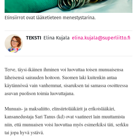
Elinsiirrot ovat lääketieteen menestystarina.
TEKSTI
Elina Kujala
elina.kujala@superliitto.fi
Terve, täysi-ikäinen ihminen voi luovuttaa toisen munuaisensa
läheisensä sairauden hoitoon. Suomen laki kuitenkin antaa
käytännössä vain vanhemmat, sisaruksen tai samassa osoitteessa
asuvan puolison toimia luovuttajana.
Munuais- ja maksaliitto, elinsiirtolääkärit ja erikoislääkäri,
kansanedustaja Sari Tanus (kd) ovat vaatineet lain muuttamista
niin, että munuaisen voisi luovuttaa myös esimerkiksi täti, serkku
tai jopa hyvä ystävä.