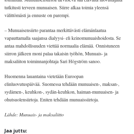
tutkitusti terveen munuaisen. Siirre alkaa toimia yleensä
välittömästi ja ennuste on parempi.
– Munuaisensiirto parantaa merkittävästi elämänlaatua
vapauttamalla saajansa dialyysi- eli keinomunuaishoidosta. Se
antaa mahdollisuuden viettää normaalia elämää. Onnistuneen
siirron jälkeen moni palaa takaisin työhön, Munuais- ja
maksaliiton toiminnanjohtaja Sari Högström sanoo.
Huomenna lauantaina vietetään Euroopan
elinluovutuspäivää. Suomessa tehdään munuaisen-, maksan-,
sydämen-, keuhkon-, sydän-keuhkon, haiman-munuaisen- ja
ohutsuolensiirtoja. Eniten tehdään munuaissiirtoja.
Lähde: Munuais- ja maksaliitto