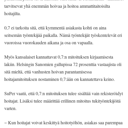
tarvitsevat yhä enemmän hoivaa ja hoitoa ammattitaitoisilta
hoitajilta.
0,7 ei tarkoita sitä, että kymmentä asiakasta kohti on aina
seitsemän työntekijää paikalla. Nämä työntekijät työskentelevät eri
vuoroissa vuorokauden aikana ja osa on vapaalla.
Myös kansalaiset kannattavat 0,7:n mitoituksen kirjaamisesta
lakiin. Helsingin Sanomien gallupissa 72 prosenttia vastaajista oli
sitä mieltä, että vanhusten hoivan parantamisessa
hoitajamitoituksen nostaminen 0,7:ään on kannatettava keino.
SuPer vaatii, että 0,7:n mitoituksen tulee sisältää vain rekisteröidyt
hoitajat. Lisäksi tulee määrittää erillinen mitoitus tukityöntekijöitä
varten.
− Kun hoitajat voivat keskittyä hoitotyöhön, asiakas saa parempaa