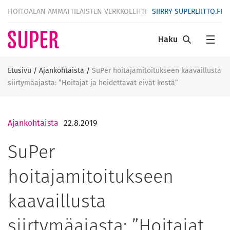
HOITOALAN AMMATTILAISTEN VERKKOLEHTI
SIIRRY SUPERLIITTO.FI
Haku
Etusivu
/
Ajankohtaista
/
SuPer hoitajamitoitukseen kaavaillusta
siirtymäajasta: ”Hoitajat ja hoidettavat eivät kestä”
Ajankohtaista
22.8.2019
SuPer
hoitajamitoitukseen
kaavaillusta
siirtymäajasta: ”Hoitajat