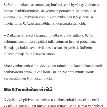
SuPer on mukana asiantuntijaryhmässä, eikä hyväksy ehdotusta
asettaa henkilöstömitoitusta voimaan portaittain. Mitoitus olisi
vuonna 2020 nykyisen suosituksen mukainen 0,5 ja nousisi
myöhemmin 0,7:ään ammattihenkilöön asiakasta kohti.
− Ratkaisu on askel eteenpäin, mutta se ei ole riittävä. 0,7:n
vähimmäismitoituksen pitäisi tulla voimaan heti, ei portaittain.
Hoitajat ja hoidettavat eivät kestä asian siirtymistä, SuPerin
puheenjohtaja Silja Paavola sanoo.
Moni vanhustenhoidon yksikkö on toiminut jo kauan liian pienellä
henkilöstömäärällä, ja osa hoitajista on paennut muille aloille
kestämättömän työmäärän vuoksi.
Alle 0,7:n mitoitus ei riitä
Nykyisin ympärivuorokautisessa vanhustenhoidossa ei ole enää
yksiköitä, joissa 0,7:n mitoitus olisi riittävä. Monisairaat vanhukset