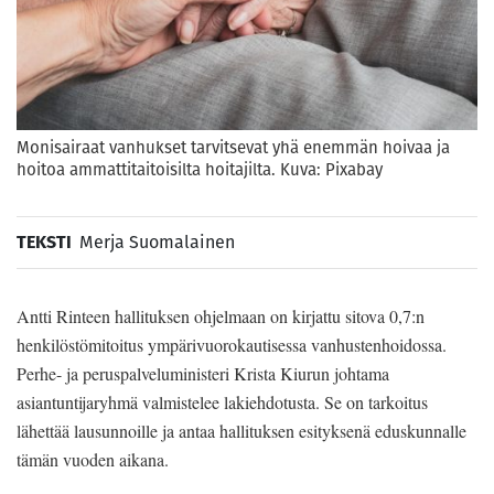
Monisairaat vanhukset tarvitsevat yhä enemmän hoivaa ja
hoitoa ammattitaitoisilta hoitajilta. Kuva: Pixabay
TEKSTI
Merja Suomalainen
Antti Rinteen hallituksen ohjelmaan on kirjattu sitova 0,7:n
henkilöstömitoitus ympärivuorokautisessa vanhustenhoidossa.
Perhe- ja peruspalveluministeri Krista Kiurun johtama
asiantuntijaryhmä valmistelee lakiehdotusta. Se on tarkoitus
lähettää lausunnoille ja antaa hallituksen esityksenä eduskunnalle
tämän vuoden aikana.