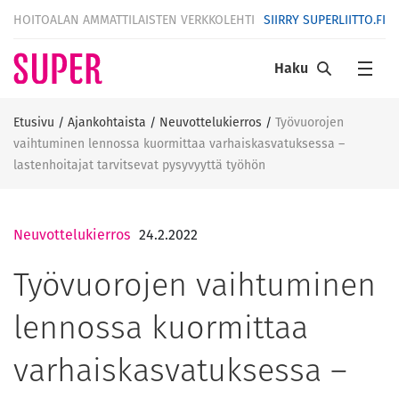
HOITOALAN AMMATTILAISTEN VERKKOLEHTI
SIIRRY SUPERLIITTO.FI
Haku
Etusivu
/
Ajankohtaista
/
Neuvottelukierros
/
Työvuorojen
vaihtuminen lennossa kuormittaa varhaiskasvatuksessa –
lastenhoitajat tarvitsevat pysyvyyttä työhön
Neuvottelukierros
24.2.2022
Työvuorojen vaihtuminen
lennossa kuormittaa
varhaiskasvatuksessa –