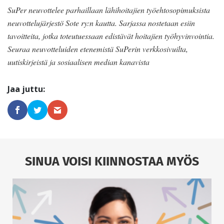
SuPer neuvottelee parhaillaan lähihoitajien työehtosopimuksista
neuvottelujärjestö Sote ry:n kautta. Sarjassa nostetaan esiin
tavoitteita, jotka toteutuessaan edistävät hoitajien työhyvinvointia.
Seuraa neuvotteluiden etenemistä SuPerin verkkosivuilta,
uutiskirjeistä ja sosiaalisen median kanavista
SINUA VOISI KIINNOSTAA MYÖS