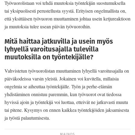
Työvuorolistaan voi tehdä muutoksia työntekijän suostumuksella
tai yksipuolisesti perustellusta syystä. Erityisen ongelmallista on,
että yksittäisen työvuoron muuttaminen johtaa usein ketjureaktioon
ja muutoksia tulee usean päivän työvuoroihin.
Mitä haittaa jatkuvilla ja usein myös
lyhyellä varoitusajalla tulevilla
muutoksilla on työntekijälle?
Vahvistetun työvuorolistan muuttaminen lyhyellä varoitusajalla on
päiväkodeissa varsin yleistä. Jokainen voi kuvitella, millaisia
ongelmia se aiheuttaa työntekijälle. Työn ja perhe-elämän
yhdistäminen onnistuu paremmin, kun työvuorot ovat tiedossa
hyvissä ajoin ja työntekijä voi luottaa, etteivät ne jatkuvasti muutu
tai pitene. Kysymys on ennen kaikkea työntekijöiden jaksamisesta
ja työstä palautumisesta.
MAINOS