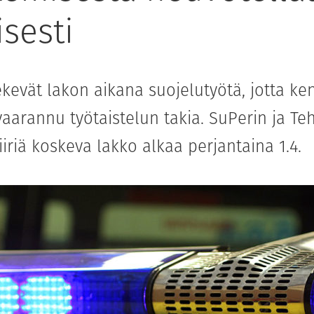
isesti
tekevät lakon aikana suojelutyötä, jotta k
 vaarannu työtaistelun takia. SuPerin ja Te
iriä koskeva lakko alkaa perjantaina 1.4.