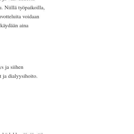
. Niillä työpaikoilla,
uvotteluita voidaan
t käydään aina
s ja siihen
t ja dialyysihoito.