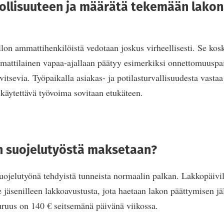
ollisuuteen ja määrätä tekemään lakon
on ammattihenkilöistä vedotaan joskus virheellisesti. Se koske
attilainen vapaa-ajallaan päätyy esimerkiksi onnettomuuspai
arvitsevia. Työpaikalla asiakas- ja potilasturvallisuudesta vastaa
 käytettävä työvoima sovitaan etukäteen.
n suojelutyöstä maksetaan?
uojelutyönä tehdyistä tunneista normaalin palkan. Lakkopäivi
e jäsenilleen lakkoavustusta, jota haetaan lakon päättymisen jä
ruus on 140 € seitsemänä päivänä viikossa.