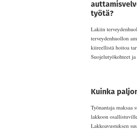
auttamisvelv
työtä?
Lakiin terveydenhuoll
terveydenhuollon amm
kiireellistä hoitoa t
Suojelutyökohteet ja
Kuinka paljo
Työnantaja maksaa s
lakkoon osallistuvill
Lakkoavustuksen suu