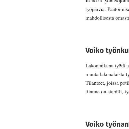
Kaikkia työntekijöit
työpäiviä. Päätoimis
mahdollisesta omasta
Voiko työnku
Lakon aikana työtä t
muuta lakonalaista t
Tilanteet, joissa pot
tilanne on stabiili, t
Voiko työnan