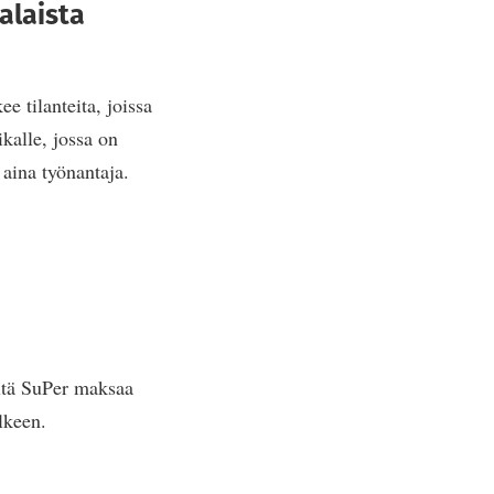
alaista
e tilanteita, joissa
kalle, jossa on
 aina työnantaja.
ltä SuPer maksaa
lkeen.