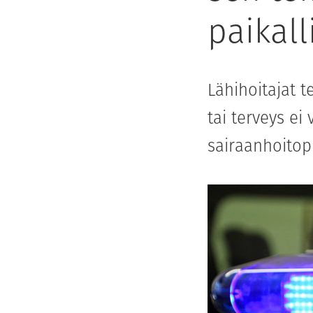
paikall
Lähihoitajat 
tai terveys ei
sairaanhoitopi