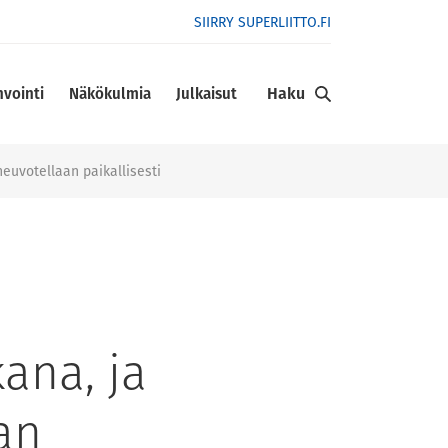
SIIRRY SUPERLIITTO.FI
Haku
nvointi
Näkökulmia
Julkaisut
neuvotellaan paikallisesti
kana, ja
an