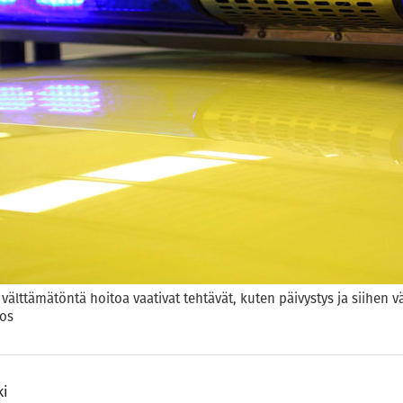
älttämätöntä hoitoa vaativat tehtävät, kuten päivystys ja siihen väl
tos
ki