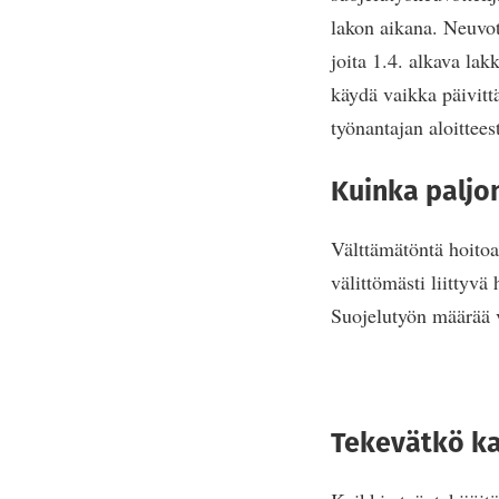
lakon aikana. Neuvott
joita 1.4. alkava la
käydä vaikka päivittä
työnantajan aloittees
Kuinka paljo
Välttämätöntä hoitoa
välittömästi liittyvä
Suojelutyön määrää v
Tekevätkö ka