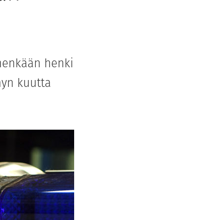
enenkään henki
hyn kuutta