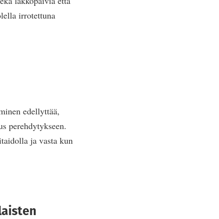
ekä lakkopäiviä että
ella irrotettuna
minen edellyttää,
eus perehdytykseen.
taidolla ja vasta kun
laisten