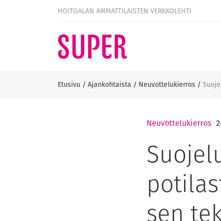
HOITOALAN AMMATTILAISTEN VERKKOLEHTI
Etusivu
/
Ajankohtaista
/
Neuvottelukierros
/
Suoje
Neuvottelukierros
2
Suojel
potilas
sen te