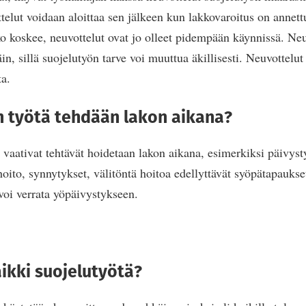
elut voidaan aloittaa sen jälkeen kun lakkovaroitus on annettu
kko koskee, neuvottelut ovat jo olleet pidempään käynnissä. Ne
in, sillä suojelutyön tarve voi muuttua äkillisesti. Neuvottelu
ta.
n työtä tehdään lakon aikana?
 vaativat tehtävät hoidetaan lakon aikana, esimerkiksi päivysty
 hoito, synnytykset, välitöntä hoitoa edellyttävät syöpätapaukse
oi verrata yöpäivystykseen.
ikki suojelutyötä?