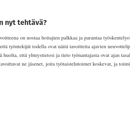
n nyt tehtävä?
avoitteena on nostaa hoitajien palkkaa ja parantaa työskentely
että työntekijät todella ovat näitä tavoitteita ajavien neuvotteli
ä huolta, että yhteystietosi ja tieto työnantajasta ovat ajan tasa
tavoittavat ne jäsenet, joita työtaistelutoimet koskevat, ja toim