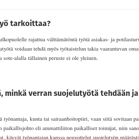
työ tarkoittaa?
lkopuolelle rajattua välttämätöntä työtä asiakas- ja potilastur
utyötä voidaan tehdä myös työtaistelun takia vaarantuvan om
 sote-alalla tällainen peruste ei ole yleinen.
, minkä verran suojelutyötä tehdään ja
ä työnantaja, kunta tai sairaanhoitopiiri, vaan siitä sovitaan pa
 paikallisjohto eli ammattiliiton paikalliset toimijat, niin sano
jat, käyvät työnantajan kanssa neuvottelut suojelutyön määräst