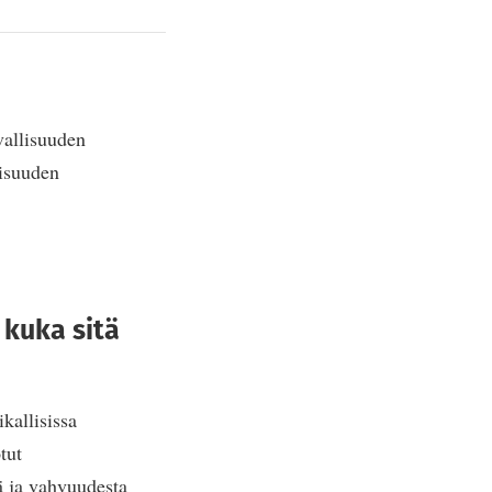
vallisuuden
aisuuden
 kuka sitä
ikallisissa
tut
ä ja vahvuudesta