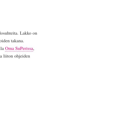
olosuhteita. Lakko on
joiden takana.
lla
Oma SuPerissa
,
ia liiton ohjeiden