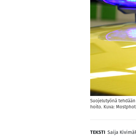
Suojelutyönä tehdään v
hoito. Kuva: Mostpho
TEKSTI
Saija Kivimä