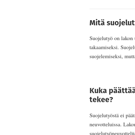
Mitä suojelu
Suojelutyö on lakon u
takaamiseksi. Suojel
suojelemiseksi, mutta
Kuka päättää
tekee?
Suojelutyöstä ei päät
neuvotteluissa. Lakon
suojelutyöneuvotteli