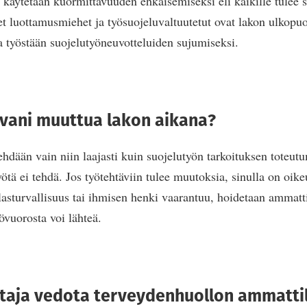
ä käytetään kuormittavuuden ehkäisemiseksi eli kaikille tulee s
et luottamusmiehet ja työsuojeluvaltuutetut ovat lakon ulkopuol
 työstään suojelutyöneuvotteluiden sujumiseksi.
vani muuttua lakon aikana?
ehdään vain niin laajasti kuin suojelutyön tarkoituksen toteutu
yötä ei tehdä. Jos työtehtäviin tulee muutoksia, sinulla on oik
ilasturvallisuus tai ihmisen henki vaarantuu, hoidetaan ammatti
yövuorosta voi lähteä.
taja vedota terveydenhuollon ammatti