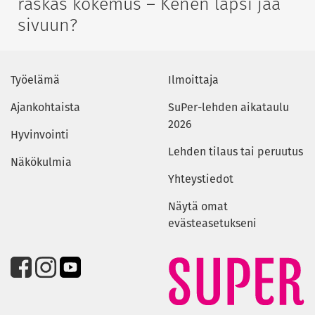
raskas kokemus – Kenen lapsi jää
sivuun?
Työelämä
Ilmoittaja
Ajankohtaista
SuPer-lehden aikataulu
2026
Hyvinvointi
Lehden tilaus tai peruutus
Näkökulmia
Yhteystiedot
Näytä omat
evästeasetukseni